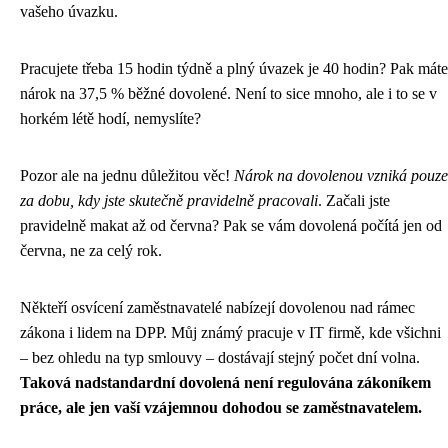
vašeho úvazku.
Pracujete třeba 15 hodin týdně a plný úvazek je 40 hodin? Pak máte
nárok na 37,5 % běžné dovolené. Není to sice mnoho, ale i to se v
horkém létě hodí, nemyslíte?
Pozor ale na jednu důležitou věc!
Nárok na dovolenou vzniká pouze
za dobu, kdy jste skutečně pravidelně pracovali
. Začali jste
pravidelně makat až od června? Pak se vám dovolená počítá jen od
června, ne za celý rok.
Někteří osvícení zaměstnavatelé nabízejí dovolenou nad rámec
zákona i lidem na DPP. Můj známý pracuje v IT firmě, kde všichni
– bez ohledu na typ smlouvy – dostávají stejný počet dní volna.
Taková nadstandardní dovolená není regulována zákoníkem
práce, ale jen vaší vzájemnou dohodou se zaměstnavatelem.