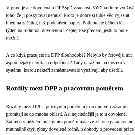
V praxi je ale dovolená u DPP spíš vzácnost. Většina firem využívá
toho, že ji poskytovat nemusí. Proto je dobré si tuhle věc vyjasnit
hned na začátku, než podepíšete papíry. Potřebujete během léta
týden na rodinnou dovolenou? Zeptejte se předem, jestli to bude
možné.
A co když pracujete na DPP dlouhodobě? Nebylo by férovější mít
aspoň nějaký nárok na odpočinek? Tady narážíme na mezeru v
systému, kterou někteří zaměstnavatelé využívají, aby ušetřili.
Rozdíly mezi DPP a pracovním poměrem
Rozdíly mezi DPP a pracovním poměrem jsou opravdu zásadní a
promítají se do mnoha oblastí. Asi nejcitelnější je to u dovolené.
Zatímco v běžném pracovním poměru máte ze zákona garantované
minimálně čtyři týdny dovolené ročně, u dohody o provedení práce