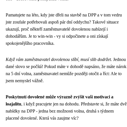
Pamatujete na léto, kdy jste dřeli na stavbě na DPP a v tom vedru
jste zoufale potřebovali aspoň pár dní oddychu? Takové situace
ukazují, proč někteří zaměstnavatelé dovolenou nabízejí i
dohodářům. Je to win-win - vy si odpočinete a oni získají
spokojenějšího pracovníka.
Když vám zaměstnavatel dovolenou slíbí, musí slib dodržet.
Jednou
dané slovo se počítá! Pokud máte v dohodě napsáno, že máte nárok
na 5 dní volna, zaměstnavatel nemůže později otočit a říct: Ale to
jsem nemyslel vážně.
Poskytnutí dovolené může výrazně zvýšit vaši motivaci a
loajalitu
, i když pracujete jen na dohodu. Představte si, že máte dvě
nabídky na DPP - jedna bez možnosti volna, druhá s týdnem
placené dovolené. Která vás zaujme víc?