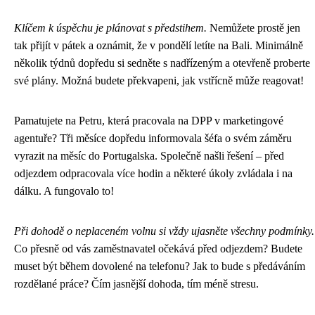
Klíčem k úspěchu je plánovat s předstihem.
Nemůžete prostě jen
tak přijít v pátek a oznámit, že v pondělí letíte na Bali. Minimálně
několik týdnů dopředu si sedněte s nadřízeným a otevřeně proberte
své plány. Možná budete překvapeni, jak vstřícně může reagovat!
Pamatujete na Petru, která pracovala na DPP v marketingové
agentuře? Tři měsíce dopředu informovala šéfa o svém záměru
vyrazit na měsíc do Portugalska. Společně našli řešení – před
odjezdem odpracovala více hodin a některé úkoly zvládala i na
dálku. A fungovalo to!
Při dohodě o neplaceném volnu si vždy ujasněte všechny podmínky.
Co přesně od vás zaměstnavatel očekává před odjezdem? Budete
muset být během dovolené na telefonu? Jak to bude s předáváním
rozdělané práce? Čím jasnější dohoda, tím méně stresu.