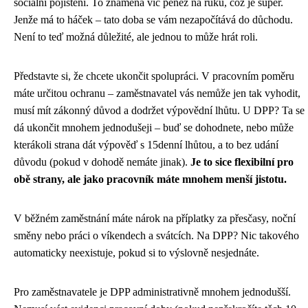
sociální pojištění. To znamená víc peněz na ruku, což je super.
Jenže má to háček – tato doba se vám nezapočítává do důchodu.
Není to teď možná důležité, ale jednou to může hrát roli.
Představte si, že chcete ukončit spolupráci. V pracovním poměru
máte určitou ochranu – zaměstnavatel vás nemůže jen tak vyhodit,
musí mít zákonný důvod a dodržet výpovědní lhůtu. U DPP? Ta se
dá ukončit mnohem jednodušeji – buď se dohodnete, nebo může
kterákoli strana dát výpověď s 15denní lhůtou, a to bez udání
důvodu (pokud v dohodě nemáte jinak).
Je to sice flexibilní pro
obě strany, ale jako pracovník máte mnohem menší jistotu.
V běžném zaměstnání máte nárok na příplatky za přesčasy, noční
směny nebo práci o víkendech a svátcích. Na DPP? Nic takového
automaticky neexistuje, pokud si to výslovně nesjednáte.
Pro zaměstnavatele je DPP administrativně mnohem jednodušší.