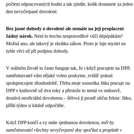
počtem odpracovaných hodin a tak zjistíte, kolik dostanete za jeden
den nevyčerpané dovolené.
Bez jasné dohody o dovolené ale nemáte na její proplacení
žádný nárok.
Není to trochu nespravedlivé vůči dépépákům?
Možná ano, ale takový je zkrátka zákon. Proto je fajn myslet na
tyhle věci už při podpisu dohody.
V reálném životě to často funguje tak, že i když pracujete na DPP,
zaměstnavatel vám nějaké volno poskytne, zvlášť pokud
spolupracujete dlouhodobě. Třeba moje sousedka Jitka pracuje na
DPP v knihovně už dva roky a přestože to nemá ve smlouvě,
dostává neoficiální dovolenou – šéfová jí prostě občas řekne: Jitko,
příští týden si klidně odpočiňte.
Když DPP končí a vy máte sjednanou dovolenou,
měl by
zaměstnavatel všechny nevyčerpané dny spočítat a proplatit v