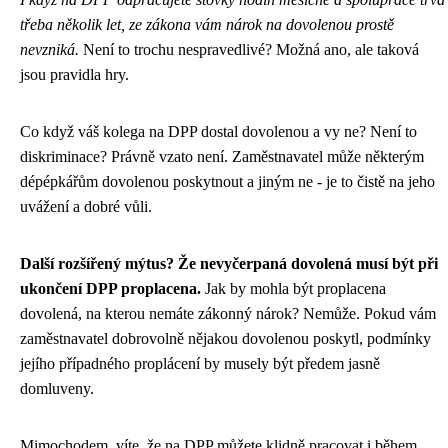
třeba několik let, ze zákona vám nárok na dovolenou prostě
nevzniká.
Není to trochu nespravedlivé? Možná ano, ale taková
jsou pravidla hry.
Co když váš kolega na DPP dostal dovolenou a vy ne? Není to
diskriminace? Právně vzato není. Zaměstnavatel může některým
dépépkářům dovolenou poskytnout a jiným ne - je to čistě na jeho
uvážení a dobré vůli.
Další rozšířený mýtus? Že nevyčerpaná dovolená musí být při
ukončení DPP proplacena.
Jak by mohla být proplacena
dovolená, na kterou nemáte zákonný nárok? Nemůže. Pokud vám
zaměstnavatel dobrovolně nějakou dovolenou poskytl, podmínky
jejího případného proplácení by musely být předem jasně
domluveny.
Mimochodem, víte, že na DPP můžete klidně pracovat i během