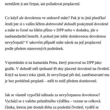
nemůžete ji ani čerpat, ani požadovat proplacení.
Co když ale dovolenou ve smlouvě máte? Pak je to jiná písnička!
Jestli jste si s vaším šéfem
dobrovolně dohodli
poskytnutí dovolené
a máte to černé na bílém přímo v DPP nebo v dodatku, jde o
nadstandardní benefit. A pokud jste tuhle domluvenou dovolenou
nevyčerpali? V takovém případě máte nárok na její proplacení
podle předem stanovených podmínek.
Vzpomínám si na kamaráda Petra, který pracoval na DPP jako
grafik. V dohodě měl sjednané tři dny placené dovolené na čtvrtletí.
Když na konci roku zjistil, že nevyčerpal pět dní, zaměstnavatel mu
je bez problémů proplatil – měli to totiž předem domluvené.
Jak se vlastně vypočítá náhrada za nevyčerpanou dovolenou?
Vychází se z vašeho průměrného výdělku – vezme se celková
částka, kterou jste dostali třeba za poslední čtvrtletí, vydělí se