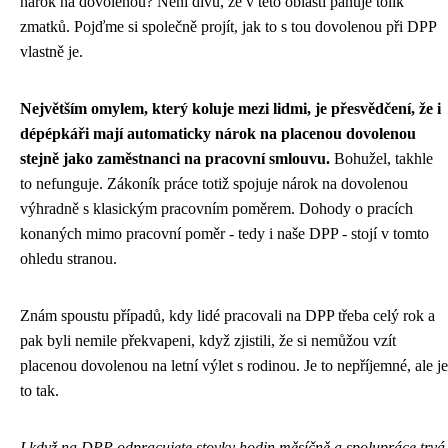
nárok na dovolenou? Není divu, že v této oblasti panuje tolik
zmatků. Pojďme si společně projít, jak to s tou dovolenou při DPP
vlastně je.
Největším omylem, který koluje mezi lidmi, je přesvědčení, že i
dépépkáři mají automaticky nárok na placenou dovolenou
stejně jako zaměstnanci na pracovní smlouvu.
Bohužel, takhle
to nefunguje. Zákoník práce totiž spojuje nárok na dovolenou
výhradně s klasickým pracovním poměrem. Dohody o pracích
konaných mimo pracovní poměr - tedy i naše DPP - stojí v tomto
ohledu stranou.
Znám spoustu případů, kdy lidé pracovali na DPP třeba celý rok a
pak byli nemile překvapeni, když zjistili, že si nemůžou vzít
placenou dovolenou na letní výlet s rodinou. Je to nepříjemné, ale je
to tak.
I když na DPP odpracujete stovky hodin měsíčně a spolupráce trvá