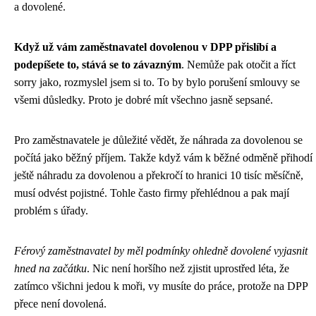
a dovolené.
Když už vám zaměstnavatel dovolenou v DPP přislíbí a
podepíšete to, stává se to závazným
. Nemůže pak otočit a říct
sorry jako, rozmyslel jsem si to. To by bylo porušení smlouvy se
všemi důsledky. Proto je dobré mít všechno jasně sepsané.
Pro zaměstnavatele je důležité vědět, že náhrada za dovolenou se
počítá jako běžný příjem. Takže když vám k běžné odměně přihodí
ještě náhradu za dovolenou a překročí to hranici 10 tisíc měsíčně,
musí odvést pojistné. Tohle často firmy přehlédnou a pak mají
problém s úřady.
Férový zaměstnavatel by měl podmínky ohledně dovolené vyjasnit
hned na začátku
. Nic není horšího než zjistit uprostřed léta, že
zatímco všichni jedou k moři, vy musíte do práce, protože na DPP
přece není dovolená.