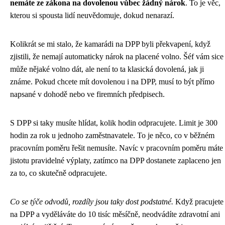
nemáte ze zákona na dovolenou vůbec žádný nárok
. To je věc,
kterou si spousta lidí neuvědomuje, dokud nenarazí.
Kolikrát se mi stalo, že kamarádi na DPP byli překvapení, když
zjistili, že nemají automaticky nárok na placené volno. Šéf vám sice
může nějaké volno dát, ale není to ta klasická dovolená, jak ji
známe. Pokud chcete mít dovolenou i na DPP, musí to být přímo
napsané v dohodě nebo ve firemních předpisech.
S DPP si taky musíte hlídat, kolik hodin odpracujete. Limit je 300
hodin za rok u jednoho zaměstnavatele. To je něco, co v běžném
pracovním poměru řešit nemusíte. Navíc v pracovním poměru máte
jistotu pravidelné výplaty, zatímco na DPP dostanete zaplaceno jen
za to, co skutečně odpracujete.
Co se týče odvodů, rozdíly jsou taky dost podstatné.
Když pracujete
na DPP a vyděláváte do 10 tisíc měsíčně, neodvádíte zdravotní ani