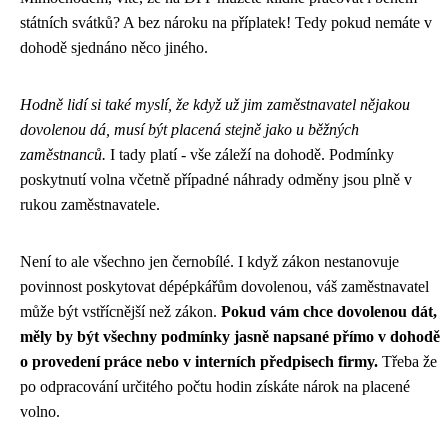
státních svátků? A bez nároku na příplatek! Tedy pokud nemáte v
dohodě sjednáno něco jiného.
Hodně lidí si také myslí, že když už jim zaměstnavatel nějakou
dovolenou dá, musí být placená stejně jako u běžných
zaměstnanců.
I tady platí - vše záleží na dohodě. Podmínky
poskytnutí volna včetně případné náhrady odměny jsou plně v
rukou zaměstnavatele.
Není to ale všechno jen černobílé. I když zákon nestanovuje
povinnost poskytovat dépépkářům dovolenou, váš zaměstnavatel
může být vstřícnější než zákon.
Pokud vám chce dovolenou dát,
měly by být všechny podmínky jasně napsané přímo v dohodě
o provedení práce nebo v interních předpisech firmy.
Třeba že
po odpracování určitého počtu hodin získáte nárok na placené
volno.