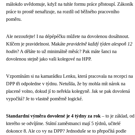
málokdo uvědomuje, když na tuhle formu práce přistoupí. Zákoník
práce to prostě nenařizuje, na rozdíl od běžného pracovního
poměru.
Ale nezoufejte! I na dépépéčku můžete na dovolenou dosáhnout.
Klíčem je pravidelnost. Makáte
pravidelně každý týden alespoň 12
hodin
? A děláte to už minimálně měsíc? Pak máte šanci na
dovolenou stejně jako vaši kolegové na HPP.
Vzpomínám si na kamarádku Lenku, která pracovala na recepci na
DPP tři odpoledne v týdnu. Netušila, že by mohla mít nárok na
placené volno, dokud jí to neřekla kolegyně. Jak se pak dovolená
vypočítá? Je to vlastně poměrně logické.
Standardní výměra dovolené je 4 týdny za rok
– to je základ, od
kterého se odvíjíme. Státní zaměstnanci mají 5 týdnů, učitelé
dokonce 8. Ale co vy na DPP? Jednoduše se to přepočítá podle