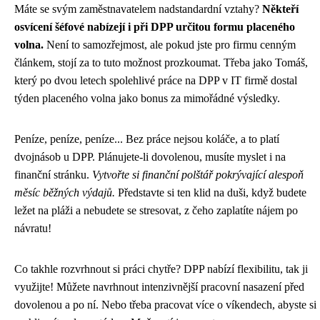
Máte se svým zaměstnavatelem nadstandardní vztahy?
Někteří
osvícení šéfové nabízejí i při DPP určitou formu placeného
volna.
Není to samozřejmost, ale pokud jste pro firmu cenným
článkem, stojí za to tuto možnost prozkoumat. Třeba jako Tomáš,
který po dvou letech spolehlivé práce na DPP v IT firmě dostal
týden placeného volna jako bonus za mimořádné výsledky.
Peníze, peníze, peníze... Bez práce nejsou koláče, a to platí
dvojnásob u DPP. Plánujete-li dovolenou, musíte myslet i na
finanční stránku.
Vytvořte si finanční polštář pokrývající alespoň
měsíc běžných výdajů.
Představte si ten klid na duši, když budete
ležet na pláži a nebudete se stresovat, z čeho zaplatíte nájem po
návratu!
Co takhle rozvrhnout si práci chytře? DPP nabízí flexibilitu, tak ji
využijte! Můžete navrhnout intenzivnější pracovní nasazení před
dovolenou a po ní. Nebo třeba pracovat více o víkendech, abyste si