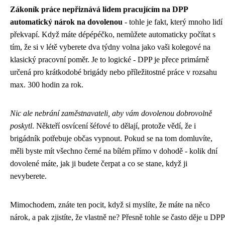
Zákoník práce nepřiznává lidem pracujícím na DPP
automatický nárok na dovolenou
- tohle je fakt, který mnoho lidí
překvapí. Když máte dépépéčko, nemůžete automaticky počítat s
tím, že si v létě vyberete dva týdny volna jako vaši kolegové na
klasický pracovní poměr. Je to logické - DPP je přece primárně
určená pro krátkodobé brigády nebo příležitostné práce v rozsahu
max. 300 hodin za rok.
Nic ale nebrání zaměstnavateli, aby vám dovolenou dobrovolně
poskytl
. Někteří osvícení šéfové to dělají, protože vědí, že i
brigádník potřebuje občas vypnout. Pokud se na tom domluvíte,
měli byste mít všechno černé na bílém přímo v dohodě - kolik dní
dovolené máte, jak ji budete čerpat a co se stane, když ji
nevyberete.
Mimochodem, znáte ten pocit, když si myslíte, že máte na něco
nárok, a pak zjistíte, že vlastně ne? Přesně tohle se často děje u DPP