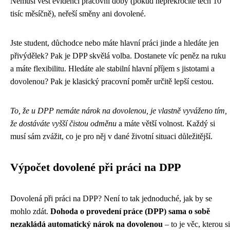
Nemusí vést evidenci pracovní doby (pokud nepřekročíte těch 10
tisíc měsíčně), neřeší směny ani dovolené.
Jste student, důchodce nebo máte hlavní práci jinde a hledáte jen
přivýdělek? Pak je DPP skvělá volba. Dostanete víc peněz na ruku
a máte flexibilitu. Hledáte ale stabilní hlavní příjem s jistotami a
dovolenou? Pak je klasický pracovní poměr určitě lepší cestou.
To, že u DPP nemáte nárok na dovolenou, je vlastně vyváženo tím,
že dostáváte vyšší čistou odměnu
a máte větší volnost. Každý si
musí sám zvážit, co je pro něj v dané životní situaci důležitější.
Výpočet dovolené při práci na DPP
Dovolená při práci na DPP? Není to tak jednoduché, jak by se
mohlo zdát.
Dohoda o provedení práce (DPP) sama o sobě
nezakládá automatický nárok na dovolenou
– to je věc, kterou si