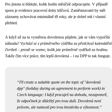
Pro jistotu si hlídejte, kolik hodin měsíčně odpracujete. V případě
sporu je evidence pracovní doby klíčová. Zaměstnavatel by měl
záznamy uchovávat minimálně tři roky, ale je dobré mít i vlastní
přehled.
A když už na tu vysněnou dovolenou půjdete, jak se vám vypočítá
náhrada?
Vychází se z průměrného výdělku za předchozí kalendářní
čtvrtletí – prostě se vezme, kolik jste průměrně vydělali za hodinu.
Takže čím více práce, tím lepší dovolená – i na DPP to tak funguje.
I'll create a suitable quote on the topic of "dovolená
dpp" (holiday during an agreement to perform work) in
Czech language: I když pracuješ na dohodu, nezapomeň,
že odpočinek je důležitý pro tvou duši. Dovolená není
právem, ale nutností pro tvou kreativitu a výkonnost.