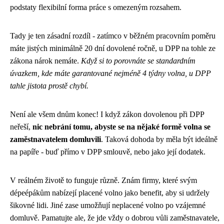
podstaty flexibilní forma práce s omezeným rozsahem.
Tady je ten zásadní rozdíl - zatímco v běžném pracovním poměru
máte jistých minimálně 20 dní dovolené ročně, u DPP na tohle ze
zákona nárok nemáte.
Když si to porovnáte se standardním
úvazkem, kde máte garantované nejméně 4 týdny volna, u DPP
tahle jistota prostě chybí.
Není ale všem dnům konec! I když zákon dovolenou při DPP
neřeší,
nic nebrání tomu, abyste se na nějaké formě volna se
zaměstnavatelem domluvili
. Taková dohoda by měla být ideálně
na papíře - buď přímo v DPP smlouvě, nebo jako její dodatek.
V reálném životě to funguje různě. Znám firmy, které svým
dépeépákům nabízejí placené volno jako benefit, aby si udržely
šikovné lidi. Jiné zase umožňují neplacené volno po vzájemné
domluvě. Pamatujte ale, že jde vždy o dobrou vůli zaměstnavatele,