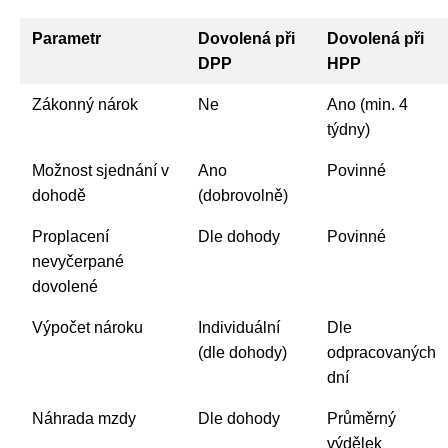
Parametr
Dovolená při
Dovolená při
DPP
HPP
Zákonný nárok
Ne
Ano (min. 4
týdny)
Možnost sjednání v
Ano
Povinné
dohodě
(dobrovolně)
Proplacení
Dle dohody
Povinné
nevyčerpané
dovolené
Výpočet nároku
Individuální
Dle
(dle dohody)
odpracovaných
dní
Náhrada mzdy
Dle dohody
Průměrný
výdělek