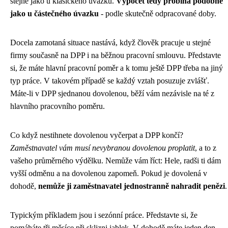
stejně jako u klasického úvazku.
Výpočet tedy probíhá podobně
jako u částečného úvazku
- podle skutečně odpracované doby.
Docela zamotaná situace nastává, když člověk pracuje u stejné
firmy současně na DPP i na běžnou pracovní smlouvu. Představte
si, že máte hlavní pracovní poměr a k tomu ještě DPP třeba na jiný
typ práce. V takovém případě se každý vztah posuzuje zvlášť.
Máte-li v DPP sjednanou dovolenou, běží vám nezávisle na té z
hlavního pracovního poměru.
Co když nestihnete dovolenou vyčerpat a DPP končí?
Zaměstnavatel vám musí nevybranou dovolenou proplatit
, a to z
vašeho průměrného výdělku. Nemůže vám říct: Hele, radši ti dám
vyšší odměnu a na dovolenou zapomeň. Pokud je dovolená v
dohodě,
nemůže ji zaměstnavatel jednostranně nahradit penězi
.
Typickým příkladem jsou i sezónní práce. Představte si, že
pomáháte tři měsíce při sklizni jablek. V dohodě máte jeden den