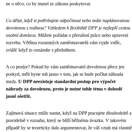
ne o něco, co by musel ze zákona poskytovat.
Co dělat, když si potřebujete odpočinout nebo máte naplánovanou
dovolenou s rodinou? Vzhledem k flexibilitě DPP je nejlepší cestou
osobní domluva.
Můžete požádat o přerušení práce nebo upravení
rozvrhu. Většina rozumných zaměstnavatelů vám vyjde vstříc,
zvlášť když to oznámíte s předstihem.
A co peníze? Pokud by vám zaměstnavatel dovolenou přece jen
poskytl, měli byste mít jasno v tom, jak se bude počítat náhrada
mzdy.
U DPP neexistuje standardní postup pro výpočet
náhrady za dovolenou, proto je nutné tohle téma v dohodě
jasně ošetřit.
Zajímavá situace může nastat, když na DPP pracujete dlouhodobě a
pravidelně v rozsahu, který se blíží běžnému úvazku. V takovém
případě by se teoreticky dalo argumentovat, že váš vztah má vlastně