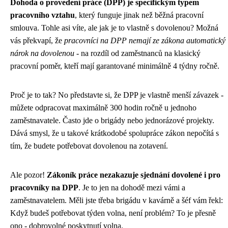
Dohoda o provedení práce (DPP) je specifickým typem
pracovního vztahu
, který funguje jinak než běžná pracovní
smlouva. Tohle asi víte, ale jak je to vlastně s dovolenou? Možná
vás překvapí, že
pracovníci na DPP nemají ze zákona automatický
nárok na dovolenou
- na rozdíl od zaměstnanců na klasický
pracovní poměr, kteří mají garantované minimálně 4 týdny ročně.
Proč je to tak? No představte si, že DPP je vlastně menší závazek -
můžete odpracovat maximálně 300 hodin ročně u jednoho
zaměstnavatele. Často jde o brigády nebo jednorázové projekty.
Dává smysl, že u takové krátkodobé spolupráce zákon nepočítá s
tím, že budete potřebovat dovolenou na zotavení.
Ale pozor!
Zákoník práce nezakazuje sjednání dovolené i pro
pracovníky na DPP
. Je to jen na dohodě mezi vámi a
zaměstnavatelem. Měli jste třeba brigádu v kavárně a šéf vám řekl:
Když budeš potřebovat týden volna, není problém? To je přesně
ono - dobrovolné poskytnutí volna.