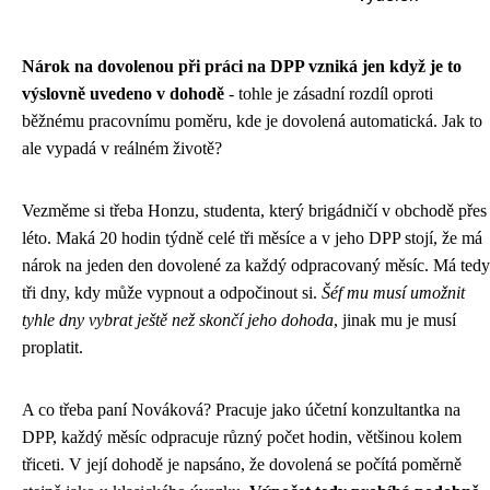
Nárok na dovolenou při práci na DPP vzniká jen když je to
výslovně uvedeno v dohodě
- tohle je zásadní rozdíl oproti
běžnému pracovnímu poměru, kde je dovolená automatická. Jak to
ale vypadá v reálném životě?
Vezměme si třeba Honzu, studenta, který brigádničí v obchodě přes
léto. Maká 20 hodin týdně celé tři měsíce a v jeho DPP stojí, že má
nárok na jeden den dovolené za každý odpracovaný měsíc. Má tedy
tři dny, kdy může vypnout a odpočinout si.
Šéf mu musí umožnit
tyhle dny vybrat ještě než skončí jeho dohoda
, jinak mu je musí
proplatit.
A co třeba paní Nováková? Pracuje jako účetní konzultantka na
DPP, každý měsíc odpracuje různý počet hodin, většinou kolem
třiceti. V její dohodě je napsáno, že dovolená se počítá poměrně