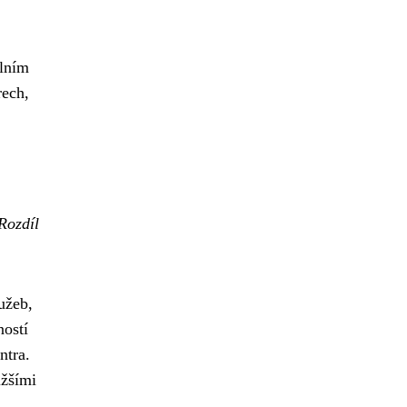
álním
rech,
Rozdíl
užeb,
ností
ntra.
ižšími