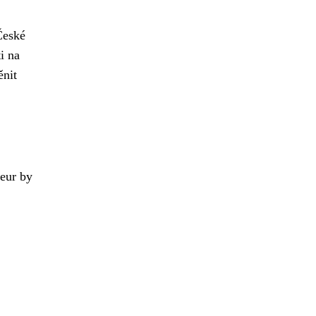
České
i na
ěnit
 eur by