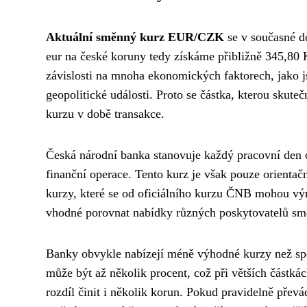
Aktuální směnný kurz EUR/CZK
se v současné d
eur na české koruny tedy získáme přibližně 345,80 
závislosti na mnoha ekonomických faktorech, jako j
geopolitické události. Proto se částka, kterou skuteč
kurzu v době transakce.
Česká národní banka stanovuje každý pracovní den of
finanční operace. Tento kurz je však pouze orientační
kurzy, které se od oficiálního kurzu ČNB mohou výr
vhodné porovnat nabídky různých poskytovatelů směn
Banky obvykle nabízejí méně výhodné kurzy než sp
může být až několik procent, což při větších část
rozdíl činit i několik korun. Pokud pravidelně přev