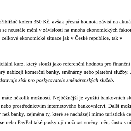
řibližně kolem 350 Kč, avšak přesná hodnota závisí na aktu
se neustále mění v závislosti na mnoha ekonomických fakto
 a celkové ekonomické situace jak v České republice, tak v
ální kurz, který slouží jako referenční hodnota pro finanční
který nabízejí komerční banky, směnárny nebo platební služby.
dstavuje zisk pro poskytovatele směnárenských služeb.
 máte několik možností. Nejběžnější je využití bankovních sl
nebo prostřednictvím internetového bankovnictví. Další mož
 než banky, zejména ty, které se nacházejí mimo turistická ce
ise nebo PayPal také poskytují možnost směny měn, často s n