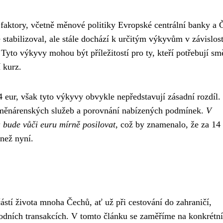
aktory, včetně měnové politiky Evropské centrální banky a 
 stabilizoval, ale stále dochází k určitým výkyvům v závislost
Tyto výkyvy mohou být příležitostí pro ty, kteří potřebují sm
 kurz.
4 eur, však tyto výkyvy obvykle nepředstavují zásadní rozdíl.
 směnárenských služeb a porovnání nabízených podmínek.
V
 bude vůči euru mírně posilovat
, což by znamenalo, že za 14
než nyní.
stí života mnoha Čechů, ať už při cestování do zahraničí,
odních transakcích. V tomto článku se zaměříme na konkrétní