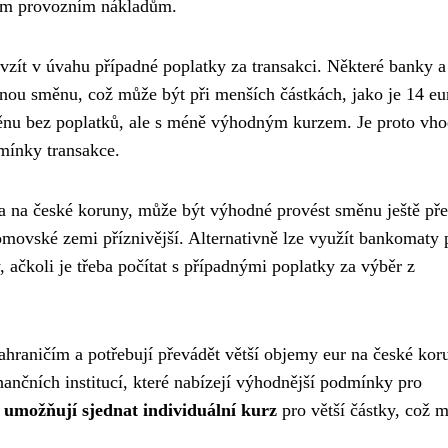
žším provozním nákladům.
 vzít v úvahu případné poplatky za transakci. Některé banky a
enou směnu, což může být při menších částkách, jako je 14 eu
měnu bez poplatků, ale s méně výhodným kurzem. Je proto vh
dmínky transakce.
eura na české koruny, může být výhodné provést směnu ještě př
domovské zemi příznivější. Alternativně lze využít bankomaty
 ačkoli je třeba počítat s případnými poplatky za výběr z
zahraničím a potřebují převádět větší objemy eur na české kor
ančních institucí, které nabízejí výhodnější podmínky pro
umožňují sjednat individuální kurz
pro větší částky, což 