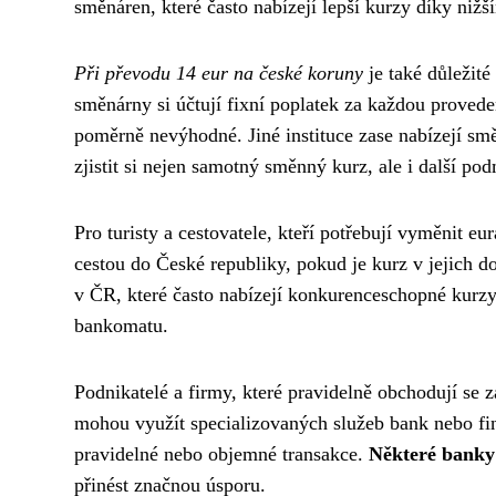
směnáren, které často nabízejí lepší kurzy díky ni
Při převodu 14 eur na české koruny
je také důležité
směnárny si účtují fixní poplatek za každou proved
poměrně nevýhodné. Jiné instituce zase nabízejí s
zjistit si nejen samotný směnný kurz, ale i další po
Pro turisty a cestovatele, kteří potřebují vyměnit 
cestou do České republiky, pokud je kurz v jejich 
v ČR, které často nabízejí konkurenceschopné kurzy,
bankomatu.
Podnikatelé a firmy, které pravidelně obchodují se 
mohou využít specializovaných služeb bank nebo fin
pravidelné nebo objemné transakce.
Některé banky 
přinést značnou úsporu.