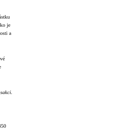
ástku
ko je
osti a
ové
e
sakci.
350