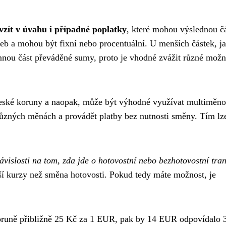
vzít v úvahu i případné poplatky
, které mohou výslednou č
užeb a mohou být fixní nebo procentuální. U menších částek, ja
ou část převáděné sumy, proto je vhodné zvážit různé možn
a české koruny a naopak, může být výhodné využívat multiměn
 různých měnách a provádět platby bez nutnosti směny. Tím lz
vislosti na tom, zda jde o hotovostní nebo bezhotovostní tran
pší kurzy než směna hotovosti. Pokud tedy máte možnost, je
koruně přibližně 25 Kč za 1 EUR, pak by 14 EUR odpovídalo 