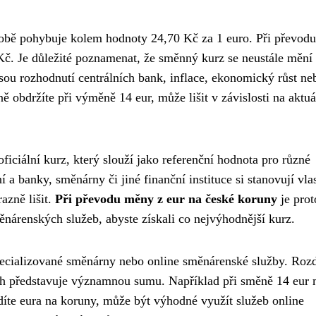
obě pohybuje kolem hodnoty 24,70 Kč za 1 euro. Při převodu
Kč. Je důležité poznamenat, že směnný kurz se neustále mění
sou rozhodnutí centrálních bank, inflace, ekonomický růst ne
ně obdržíte při výměně 14 eur, může lišit v závislosti na aktu
iciální kurz, který slouží jako referenční hodnota pro různé
 a banky, směnárny či jiné finanční instituce si stanovují vla
azně lišit.
Při převodu měny z eur na české koruny
je prot
árenských služeb, abyste získali co nejvýhodnější kurz.
ecializované směnárny nebo online směnárenské služby. Rozd
kách představuje významnou sumu. Například při směně 14 eur
ádíte eura na koruny, může být výhodné využít služeb online