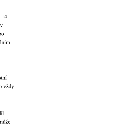
 14
 v
bo
álním
stní
o vždy
íl
 může