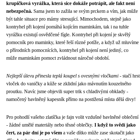
krupičková vyrážka, která sice dokáže potrápit, ale fakt není
nebezpečná.
Sama jsem to zažila se svým prckem a vím, jak může
být tahle situace pro mámy stresující. Mimochodem, stejně jako
kontryhel při kojení
pomáhá kojícím maminkám, tak i na tuhle
vyrážku existují osvědčené fígle. Kontryhel při kojení je skvělý
pomocník pro maminky, které řeší různé potíže, a když už mluvíme
o přírodních pomocnících, kontryhel při kojení není jediný, co
může maminkám pomoct zvládnout náročné období.
Nejlepší úlevu přinesla teplá koupel s ovesnými vločkami
- stačí hrst
vloček do vaničky a kůže se zklidní jako mávnutím kouzelného
proutku. Navíc jsme objevili super trik s chladivými obklady -
namočený bavlněný kapesník přímo na postižená místa dělá divy!
Pro pohodlí vašeho zlatíčka je fajn volit vzdušné bavlněné oblečení
- žádné umělé materiály nebo těsné oblečky.
I když to svědí jako
čert, za pár dní je po všem
a vaše dítko může zase skotačit jako