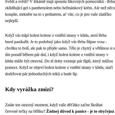
Svědí a svědí? V lékárně mají spoustu šikovných pomocníků - třeba
zklidňující gel s panthenolem nebo heřmánkový krém. Ale než něco
koupíte, mrkněte na to s pediatrem, ať víte, co je pro vaše zlatíčko
nejlepší.
Když vás trápí
bolest kolene z vnitřní strany v klidu
, není třeba
hned panikařit. Je to podobný jako když vás třeba štípne vosa -
chvilku to bolí, ale pak to přejde samo. Tělo je chytrý a většinou si s
tím poradí během pár dní, i když bolest kolene z vnitřní strany v
klidu může být otravná. Do té doby existuje pár fíglů, který můžou
pomoct. Když se objeví bolest kolene z vnitřní strany v klidu, stačí
dodržovat pár jednoduchých triků a bude líp.
Kdy vyrážka zmizí?
Znáte ten otravný moment, když vaše děťátko začne škrábat
červené tečky na bříšku?
Žádnej důvod k panice - je to obyčejná