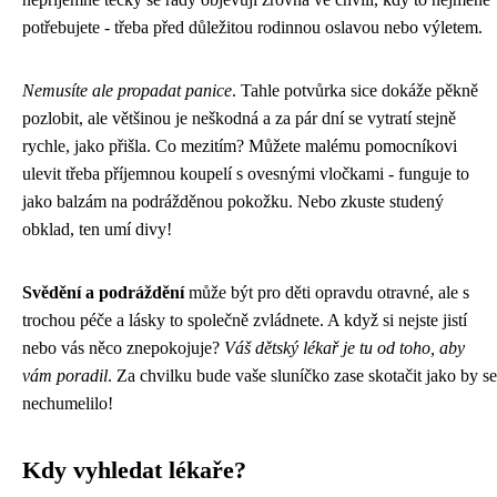
potřebujete - třeba před důležitou rodinnou oslavou nebo výletem.
Nemusíte ale propadat panice
. Tahle potvůrka sice dokáže pěkně
pozlobit, ale většinou je neškodná a za pár dní se vytratí stejně
rychle, jako přišla. Co mezitím? Můžete malému pomocníkovi
ulevit třeba příjemnou koupelí s ovesnými vločkami - funguje to
jako balzám na podrážděnou pokožku. Nebo zkuste studený
obklad, ten umí divy!
Svědění a podráždění
může být pro děti opravdu otravné, ale s
trochou péče a lásky to společně zvládnete. A když si nejste jistí
nebo vás něco znepokojuje?
Váš dětský lékař je tu od toho, aby
vám poradil
. Za chvilku bude vaše sluníčko zase skotačit jako by se
nechumelilo!
Kdy vyhledat lékaře?