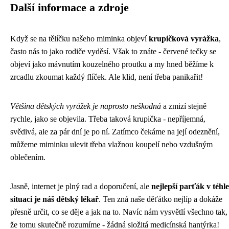
Další informace a zdroje
Když se na tělíčku našeho miminka objeví
krupičková vyrážka
,
často nás to jako rodiče vyděsí. Však to znáte - červené tečky se
objeví jako mávnutím kouzelného proutku a my hned běžíme k
zrcadlu zkoumat každý flíček. Ale klid, není třeba panikařit!
Většina dětských vyrážek je naprosto neškodná
a zmizí stejně
rychle, jako se objevila. Třeba taková krupička - nepříjemná,
svědivá, ale za pár dní je po ní. Zatímco čekáme na její odeznění,
můžeme miminku ulevit třeba vlažnou koupelí nebo vzdušným
oblečením.
Jasně, internet je plný rad a doporučení, ale
nejlepší parťák v téhle
situaci je náš dětský lékař
. Ten zná naše děťátko nejlíp a dokáže
přesně určit, co se děje a jak na to. Navíc nám vysvětlí všechno tak,
že tomu skutečně rozumíme - žádná složitá medicínská hantýrka!