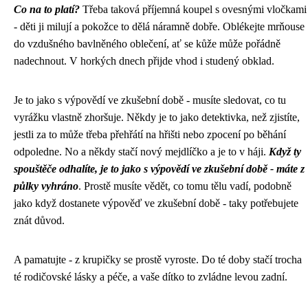
Co na to platí?
Třeba taková příjemná koupel s ovesnými vločkami
- děti ji milují a pokožce to dělá náramně dobře. Oblékejte mrňouse
do vzdušného bavlněného oblečení, ať se kůže může pořádně
nadechnout. V horkých dnech přijde vhod i studený obklad.
Je to jako s
výpovědí ve zkušební době
- musíte sledovat, co tu
vyrážku vlastně zhoršuje. Někdy je to jako detektivka, než zjistíte,
jestli za to může třeba přehřátí na hřišti nebo zpocení po běhání
odpoledne. No a někdy stačí nový mejdlíčko a je to v háji.
Když ty
spouštěče odhalíte, je to jako s výpovědí ve zkušební době - máte z
půlky vyhráno
. Prostě musíte vědět, co tomu tělu vadí, podobně
jako když dostanete výpověď ve zkušební době - taky potřebujete
znát důvod.
A pamatujte - z krupičky se prostě vyroste. Do té doby stačí trocha
té rodičovské lásky a péče, a vaše dítko to zvládne levou zadní.