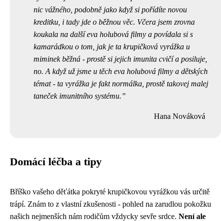
nic vážného, podobně jako když si
pořídíte novou
kreditku
, i tady jde o běžnou věc. Včera jsem zrovna
koukala na další eva holubová filmy a povídala si s
kamarádkou o tom, jak je ta krupičková vyrážka u
miminek běžná - prostě si jejich imunita cvičí a posiluje,
no. A když už jsme u těch eva holubová filmy a dětských
témat - ta vyrážka je fakt normálka, prostě takovej malej
taneček imunitního systému.
Hana Nováková
Domácí léčba a tipy
Bříško vašeho děťátka pokryté krupičkovou vyrážkou vás určitě
trápí. Znám to z vlastní zkušenosti - pohled na zarudlou pokožku
našich nejmenších nám rodičům vždycky sevře srdce.
Není ale