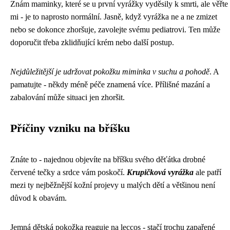
Znám maminky, které se u první vyrážky vyděsily k smrti, ale věřte
mi - je to naprosto normální. Jasně, když vyrážka ne a ne zmizet
nebo se dokonce zhoršuje, zavolejte svému pediatrovi. Ten může
doporučit třeba zklidňující krém nebo další postup.
Nejdůležitější je udržovat pokožku miminka v suchu a pohodě
. A
pamatujte - někdy méně péče znamená více. Přílišné mazání a
zabalování může situaci jen zhoršit.
Příčiny vzniku na bříšku
Znáte to - najednou objevíte na bříšku svého děťátka drobné
červené tečky a srdce vám poskočí.
Krupičková vyrážka
ale patří
mezi ty nejběžnější kožní projevy u malých dětí a většinou není
důvod k obavám.
Jemná dětská pokožka reaguje na leccos - stačí trochu zapařené