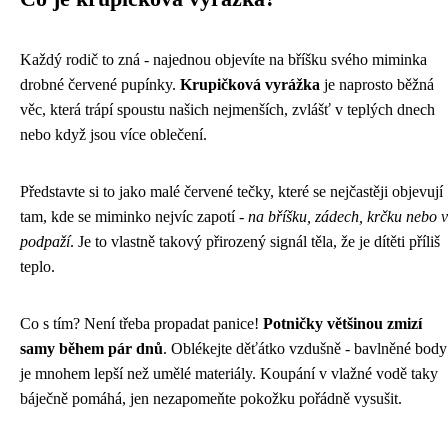
Každý rodič to zná - najednou objevíte na bříšku svého miminka
drobné červené pupínky.
Krupičková vyrážka
je naprosto běžná
věc, která trápí spoustu našich nejmenších, zvlášť v teplých dnech
nebo když jsou více oblečení.
Představte si to jako malé červené tečky, které se nejčastěji objevují
tam, kde se miminko nejvíc zapotí -
na bříšku, zádech, krčku nebo v
podpaží
. Je to vlastně takový přirozený signál těla, že je dítěti příliš
teplo.
Co s tím? Není třeba propadat panice!
Potničky většinou zmizí
samy během pár dnů
. Oblékejte děťátko vzdušně - bavlněné body
je mnohem lepší než umělé materiály. Koupání v vlažné vodě taky
báječně pomáhá, jen nezapomeňte pokožku pořádně vysušit.