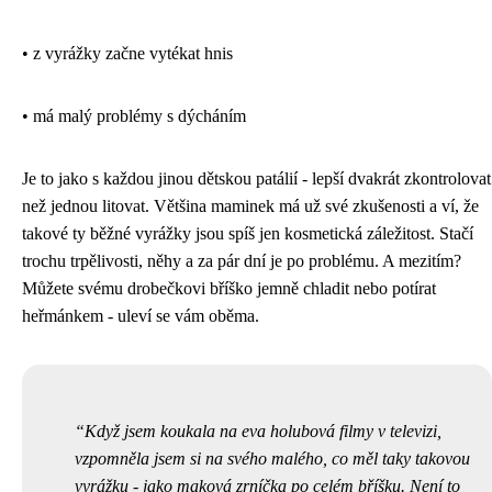
• z vyrážky začne vytékat hnis
• má malý problémy s dýcháním
Je to jako s každou jinou dětskou patálií - lepší dvakrát zkontrolovat
než jednou litovat. Většina maminek má už své zkušenosti a ví, že
takové ty běžné vyrážky jsou spíš jen kosmetická záležitost. Stačí
trochu trpělivosti, něhy a za pár dní je po problému. A mezitím?
Můžete svému drobečkovi bříško jemně chladit nebo potírat
heřmánkem - uleví se vám oběma.
Když jsem koukala na eva holubová filmy v televizi,
vzpomněla jsem si na svého malého, co měl taky takovou
vyrážku - jako maková zrníčka po celém bříšku. Není to