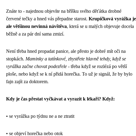
Znáte to - najednou objevíte na bříšku svého děťátka drobné
červené tečky a hned vás přepadne starost.
Krupičková vyrážka je
ale většinou nevinná návštěva
, která se u malých objevuje docela
běžně a za pár dní sama zmizí.
Není třeba hned propadat panice, ale přesto je dobré mít oči na
stopkách.
Maminky a tatínkové, zbystřete hlavně tehdy, když se
vyrážka začne chovat podezřele
- třeba když se rozlézá po větší
ploše, nebo když se k ní přidá horečka. To už je signál, že by bylo
fajn zajít za doktorem.
Kdy je čas přestat vyčkávat a vyrazit k lékaři? Když:
• se vyrážka po týdnu ne a ne ztratit
• se objeví horečka nebo otok