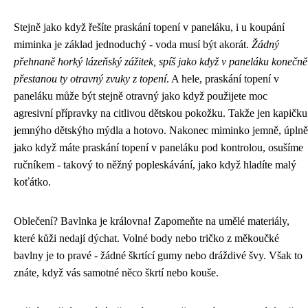
Stejně jako když řešíte praskání topení v paneláku, i u koupání
miminka je základ jednoduchý - voda musí být akorát.
Žádný
přehnaně horký lázeňský zážitek, spíš jako když v paneláku konečně
přestanou ty otravný zvuky z topení
. A hele,
praskání topení v
paneláku
může být stejně otravný jako když použijete moc
agresivní přípravky na citlivou dětskou pokožku. Takže jen kapičku
jemnýho dětskýho mýdla a hotovo. Nakonec miminko jemně, úplně
jako když máte praskání topení v paneláku pod kontrolou, osušíme
ručníkem - takový to něžný popleskávání, jako když hladíte malý
koťátko.
Oblečení? Bavlnka je královna! Zapomeňte na umělé materiály,
které kůži nedají dýchat. Volné body nebo tričko z měkoučké
bavlny je to pravé - žádné škrtící gumy nebo dráždivé švy. Však to
znáte, když vás samotné něco škrtí nebo kouše.