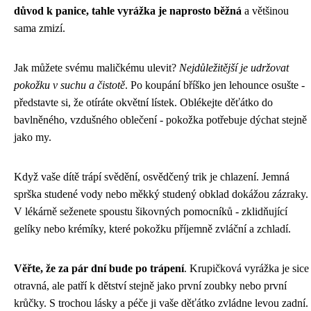
důvod k panice, tahle vyrážka je naprosto běžná
a většinou
sama zmizí.
Jak můžete svému maličkému ulevit?
Nejdůležitější je udržovat
pokožku v suchu a čistotě
. Po koupání bříško jen lehounce osušte -
představte si, že otíráte okvětní lístek. Oblékejte děťátko do
bavlněného, vzdušného oblečení - pokožka potřebuje dýchat stejně
jako my.
Když vaše dítě trápí svědění, osvědčený trik je chlazení. Jemná
sprška studené vody nebo měkký studený obklad dokážou zázraky.
V lékárně seženete spoustu šikovných pomocníků - zklidňující
gelíky nebo krémíky, které pokožku příjemně zvláční a zchladí.
Věřte, že za pár dní bude po trápení
. Krupičková vyrážka je sice
otravná, ale patří k dětství stejně jako první zoubky nebo první
krůčky. S trochou lásky a péče ji vaše děťátko zvládne levou zadní.