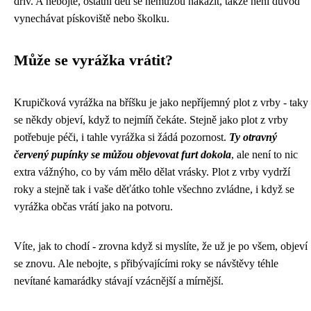
dřív. A nebojte, ostatní děti se nemůžou nakazit, takže není důvod
vynechávat pískoviště nebo školku.
Může se vyrážka vrátit?
Krupičková vyrážka na bříšku je jako nepříjemný
plot z vrby
- taky
se někdy objeví, když to nejmíň čekáte. Stejně jako plot z vrby
potřebuje péči, i tahle vyrážka si žádá pozornost.
Ty otravný
červený pupínky se můžou objevovat furt dokola
, ale není to nic
extra vážnýho, co by vám mělo dělat vrásky. Plot z vrby vydrží
roky a stejně tak i vaše děťátko tohle všechno zvládne, i když se
vyrážka občas vrátí jako na potvoru.
Víte, jak to chodí - zrovna když si myslíte, že už je po všem, objeví
se znovu. Ale nebojte, s přibývajícími roky se návštěvy téhle
nevítané kamarádky stávají vzácnější a mírnější.