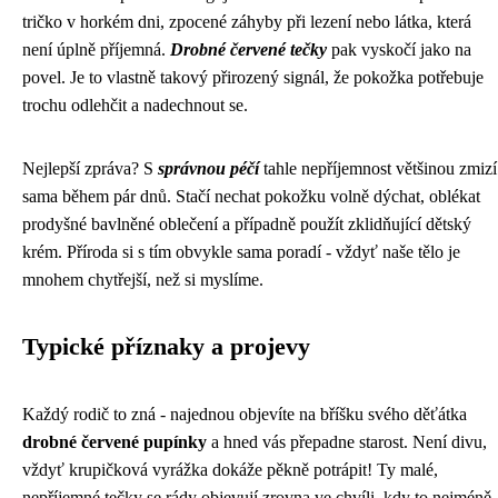
tričko v horkém dni, zpocené záhyby při lezení nebo látka, která
není úplně příjemná.
Drobné červené tečky
pak vyskočí jako na
povel. Je to vlastně takový přirozený signál, že pokožka potřebuje
trochu odlehčit a nadechnout se.
Nejlepší zpráva? S
správnou péčí
tahle nepříjemnost většinou zmizí
sama během pár dnů. Stačí nechat pokožku volně dýchat, oblékat
prodyšné bavlněné oblečení a případně použít zklidňující dětský
krém. Příroda si s tím obvykle sama poradí - vždyť naše tělo je
mnohem chytřejší, než si myslíme.
Typické příznaky a projevy
Každý rodič to zná - najednou objevíte na bříšku svého děťátka
drobné červené pupínky
a hned vás přepadne starost. Není divu,
vždyť krupičková vyrážka dokáže pěkně potrápit! Ty malé,
nepříjemné tečky se rády objevují zrovna ve chvíli, kdy to nejméně