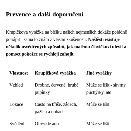
Prevence a další doporučení
Krupičková vyrážka na bříšku našich nejmenších dokáže pořádně
potrápit - sama to znám z vlastní zkušenosti.
Naštěstí existuje
několik osvědčených způsobů, jak malému človíčkovi ulevit a
pomoct pokožce se rychleji zahojit.
Vlastnost
Krupičková vyrážka
Jiné vyrážky
Vzhled
Drobné, červené, hrubé
Může se lišit - skvrny,
pupínky
puchýřky, atd.
Lokace
Často na břiše, zádech,
Může se lišit
pažích a nohách
Svědění
Obvykle ano
Může se lišit