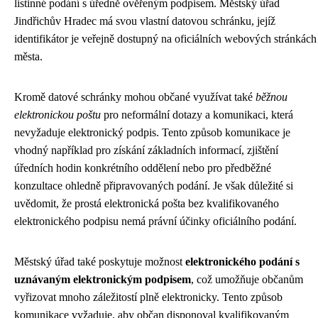
listinné podání s úředně ověřeným podpisem. Městský úřad
Jindřichův Hradec má svou vlastní datovou schránku, jejíž
identifikátor je veřejně dostupný na oficiálních webových stránkách
města.
Kromě datové schránky mohou občané využívat také
běžnou
elektronickou poštu
pro neformální dotazy a komunikaci, která
nevyžaduje elektronický podpis. Tento způsob komunikace je
vhodný například pro získání základních informací, zjištění
úředních hodin konkrétního oddělení nebo pro předběžné
konzultace ohledně připravovaných podání. Je však důležité si
uvědomit, že prostá elektronická pošta bez kvalifikovaného
elektronického podpisu nemá právní účinky oficiálního podání.
Městský úřad také poskytuje možnost
elektronického podání s
uznávaným elektronickým podpisem
, což umožňuje občanům
vyřizovat mnoho záležitostí plně elektronicky. Tento způsob
komunikace vyžaduje, aby občan disponoval kvalifikovaným