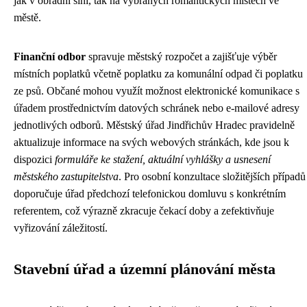
jak v obřadní síni, tak na vybraných romantických místech ve
městě.
Finanční odbor
spravuje městský rozpočet a zajišťuje výběr
místních poplatků včetně poplatku za komunální odpad či poplatku
ze psů. Občané mohou využít možnost elektronické komunikace s
úřadem prostřednictvím datových schránek nebo e-mailové adresy
jednotlivých odborů. Městský úřad Jindřichův Hradec pravidelně
aktualizuje informace na svých webových stránkách, kde jsou k
dispozici
formuláře ke stažení, aktuální vyhlášky a usnesení
městského zastupitelstva
. Pro osobní konzultace složitějších případů
doporučuje úřad předchozí telefonickou domluvu s konkrétním
referentem, což výrazně zkracuje čekací doby a zefektivňuje
vyřizování záležitostí.
Stavební úřad a územní plánování města