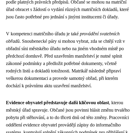
podle platných právních předpisů. Občané se mohou na matriční
úřad obracet s žádostí o vydání různých matričních dokladů, které
jsou často potřebné pro jednání s jinými institucemi či úřady.
V kompetenci matričního úřadu je také
provádění svatebních
obřadů
. Snoubenecké páry si mohou vybrat, zda se chtějí vzít v
obřadní síni městského úřadu nebo na jiném vhodném místě po
předchozí domluvě. Před uzavřením manželství je nutné splnit
zákonné podmínky a předložit potřebné dokumenty, včetně
rodných listů a dokladů totožnosti. Matrikář následně připraví
veškerou dokumentaci a provede samotný obřad, při kterém
dochází k právnímu aktu uzavření manželství.
Evidence obyvatel představuje další klíčovou oblast
, kterou
městský úřad spravuje. Občané jsou povinni hlásit změnu trvalého
pobytu při stěhování, a to do třiceti dnů od této změny. Pracovníci
oddělení evidence obyvatel provádějí zápisy do informačního
systému, kontrolují splnění zákonných podmínek pro přihlášení k