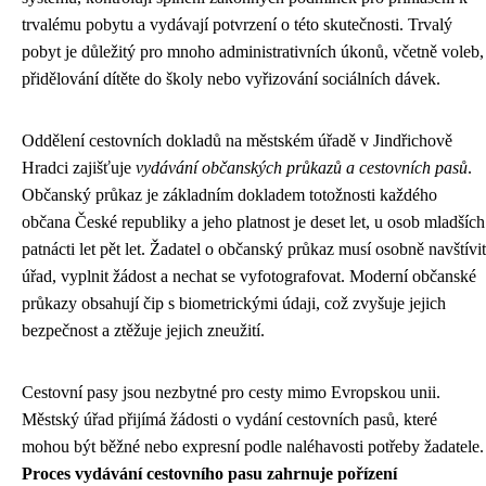
trvalému pobytu a vydávají potvrzení o této skutečnosti. Trvalý
pobyt je důležitý pro mnoho administrativních úkonů, včetně voleb,
přidělování dítěte do školy nebo vyřizování sociálních dávek.
Oddělení cestovních dokladů na městském úřadě v Jindřichově
Hradci zajišťuje
vydávání občanských průkazů a cestovních pasů
.
Občanský průkaz je základním dokladem totožnosti každého
občana České republiky a jeho platnost je deset let, u osob mladších
patnácti let pět let. Žadatel o občanský průkaz musí osobně navštívit
úřad, vyplnit žádost a nechat se vyfotografovat. Moderní občanské
průkazy obsahují čip s biometrickými údaji, což zvyšuje jejich
bezpečnost a ztěžuje jejich zneužití.
Cestovní pasy jsou nezbytné pro cesty mimo Evropskou unii.
Městský úřad přijímá žádosti o vydání cestovních pasů, které
mohou být běžné nebo expresní podle naléhavosti potřeby žadatele.
Proces vydávání cestovního pasu zahrnuje pořízení