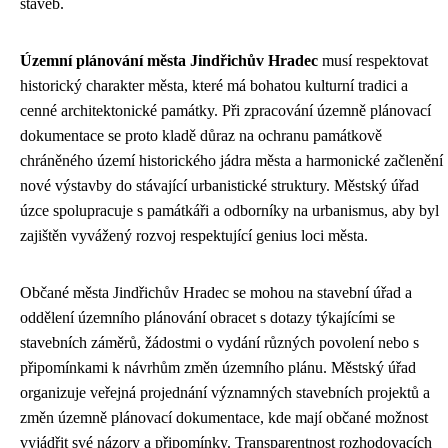
staveb.
Územní plánování města Jindřichův Hradec
musí respektovat
historický charakter města, které má bohatou kulturní tradici a
cenné architektonické památky. Při zpracování územně plánovací
dokumentace se proto kladě důraz na ochranu památkově
chráněného území historického jádra města a harmonické začlenění
nové výstavby do stávající urbanistické struktury. Městský úřad
úzce spolupracuje s památkáři a odborníky na urbanismus, aby byl
zajištěn vyvážený rozvoj respektující genius loci města.
Občané města Jindřichův Hradec se mohou na stavební úřad a
oddělení územního plánování obracet s dotazy týkajícími se
stavebních záměrů, žádostmi o vydání různých povolení nebo s
připomínkami k návrhům změn územního plánu. Městský úřad
organizuje veřejná projednání významných stavebních projektů a
změn územně plánovací dokumentace, kde mají občané možnost
vyjádřit své názory a připomínky. Transparentnost rozhodovacích