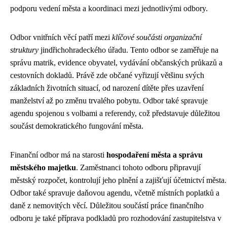
podporu vedení města a koordinaci mezi jednotlivými odbory.
Odbor vnitřních věcí patří mezi
klíčové součásti organizační
struktury
jindřichohradeckého úřadu. Tento odbor se zaměřuje na
správu matrik, evidence obyvatel, vydávání občanských průkazů a
cestovních dokladů. Právě zde občané vyřizují většinu svých
základních životních situací, od narození dítěte přes uzavření
manželství až po změnu trvalého pobytu. Odbor také spravuje
agendu spojenou s volbami a referendy, což představuje důležitou
součást demokratického fungování města.
Finanční odbor má na starosti
hospodaření města a správu
městského majetku
. Zaměstnanci tohoto odboru připravují
městský rozpočet, kontrolují jeho plnění a zajišťují účetnictví města.
Odbor také spravuje daňovou agendu, včetně místních poplatků a
daně z nemovitých věcí. Důležitou součástí práce finančního
odboru je také příprava podkladů pro rozhodování zastupitelstva v