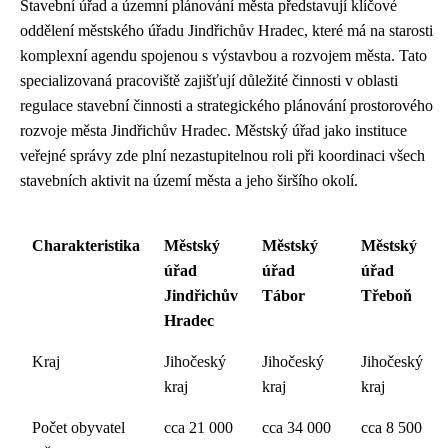
Stavební úřad a územní plánování města představují klíčové
oddělení městského úřadu Jindřichův Hradec, které má na starosti
komplexní agendu spojenou s výstavbou a rozvojem města. Tato
specializovaná pracoviště zajišťují důležité činnosti v oblasti
regulace stavební činnosti a strategického plánování prostorového
rozvoje města Jindřichův Hradec. Městský úřad jako instituce
veřejné správy zde plní nezastupitelnou roli při koordinaci všech
stavebních aktivit na území města a jeho širšího okolí.
Charakteristika
Městský
Městský
Městský
úřad
úřad
úřad
Jindřichův
Tábor
Třeboň
Hradec
Kraj
Jihočeský
Jihočeský
Jihočeský
kraj
kraj
kraj
Počet obyvatel
cca 21 000
cca 34 000
cca 8 500