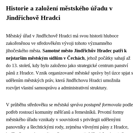
Historie a založení městského úřadu v
Jindřichově Hradci
Městský úřad v Jindřichově Hradci má svou historii hluboce
zakořeněnou ve středověkém vývoji tohoto významného
jihočeského města.
Samotné město Jindřichův Hradec patří k
nejstarším městským sídlům v Čechách
, jehož počátky sahají až
do 13. století, kdy bylo založeno jako strategické centrum panství
pánů z Hradce. Vznik organizované městské správy byl úzce spjat s
udělením městských práv, která Jindřichovu Hradci umožnila
rozvíjet vlastní samosprávu a administrativní struktury.
V průběhu středověku se
městská správa postupně formovala
podle
potřeb rostoucí komunity měšťanů a řemeslníků. Prvotní formy
městského úřadu vznikaly v souvislosti s privilegii udělenými
panovníky a šlechtickými rody, zejména vlivnými pány z Hradce,