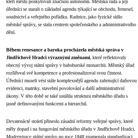
kteří městu poskytovali značnou autonomii. Městská rada a její
úředníci se starali o základní agendu týkající se obchodu, řemesel,
soudnictví a veřejného pořádku. Radnice, jako fyzické sídlo
městské správy, se stala centrem společenského a administrativního
dění.
Během renesance a baroka procházela městská správa v
Jindřichově Hradci výraznými změnami
, které reflektovaly
obecný vývoj státní správy v habsburské monarchii. Městský úřad
rozšiřoval své kompetence a profesionalizoval svou činnost.
Úředníci museli vést stále komplexnější agendu zahrnující daňovou
evidenci, matriky, stavební povolování a další administrativní
úkony. V této době se také ustálila struktura městského úřadu s
jasně definovanými funkcemi a hierarchií.
Devatenácté století přineslo zásadní reformy veřejné správy, které
měly dopad i na fungování městského úřadu v Jindřichově Hradci.
Modernizace státní správy po roce 1848
znamenala standardizaci