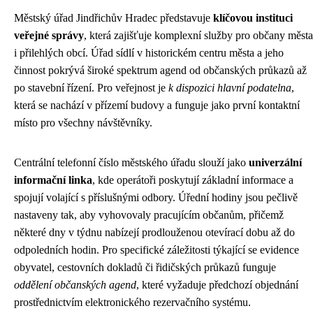
Městský úřad Jindřichův Hradec představuje
klíčovou instituci
veřejné správy
, která zajišťuje komplexní služby pro občany města
i přilehlých obcí. Úřad sídlí v historickém centru města a jeho
činnost pokrývá široké spektrum agend od občanských průkazů až
po stavební řízení. Pro veřejnost je
k dispozici hlavní podatelna
,
která se nachází v přízemí budovy a funguje jako první kontaktní
místo pro všechny návštěvníky.
Centrální telefonní číslo městského úřadu slouží jako
univerzální
informační linka
, kde operátoři poskytují základní informace a
spojují volající s příslušnými odbory. Úřední hodiny jsou pečlivě
nastaveny tak, aby vyhovovaly pracujícím občanům, přičemž
některé dny v týdnu nabízejí prodlouženou otevírací dobu až do
odpoledních hodin. Pro specifické záležitosti týkající se evidence
obyvatel, cestovních dokladů či řidičských průkazů funguje
oddělení občanských agend
, které vyžaduje předchozí objednání
prostřednictvím elektronického rezervačního systému.