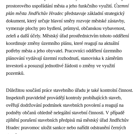
prostorového uspořádání města a jeho funkčního využití.
Územní
plán města Jindřichův Hradec
představuje základní strategický
dokument, který určuje hlavní směry rozvoje městské zástavby,
vymezuje plochy pro bydlení, průmysl, občanskou vybavenost,
zeleň a další účely. Městský úřad prostřednictvím tohoto oddělení
koordinuje změny územního plánu, které reagují na aktuální
potřeby města a jeho obyvatel. Pracovníci oddělení územního
plánování vydávají územní rozhodnutí, stanoviska k záměrům
investorů a posuzují jednotlivé žádosti o změny ve využití
pozemků.
Důležitou součástí práce stavebního úřadu je také kontrolní činnost.
Inspektoři pravidelně provádějí kontroly probíhajících staveb,
ověřují dodržování podmínek stavebních povolení a reagují na
podněty občanů ohledně nelegální stavební činnosti. V případě
zjištění porušení stavebních předpisů má městský úřad Jindřichův
Hradec pravomoc uložit sankce nebo nařídit odstranění černých