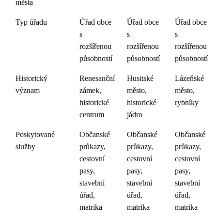
města
Typ úřadu
Úřad obce
Úřad obce
Úřad obce
s
s
s
rozšířenou
rozšířenou
rozšířenou
působností
působností
působností
Historický
Renesanční
Husitské
Lázeňské
význam
zámek,
město,
město,
historické
historické
rybníky
centrum
jádro
Poskytované
Občanské
Občanské
Občanské
služby
průkazy,
průkazy,
průkazy,
cestovní
cestovní
cestovní
pasy,
pasy,
pasy,
stavební
stavební
stavební
úřad,
úřad,
úřad,
matrika
matrika
matrika