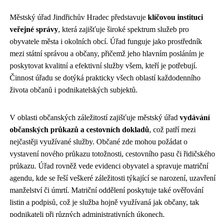
Městský úřad Jindřichův Hradec představuje
klíčovou instituci
veřejné správy
, která zajišťuje široké spektrum služeb pro
obyvatele města i okolních obcí. Úřad funguje jako prostředník
mezi státní správou a občany, přičemž jeho hlavním posláním je
poskytovat kvalitní a efektivní služby všem, kteří je potřebují.
Činnost úřadu se dotýká prakticky všech oblastí každodenního
života občanů i podnikatelských subjektů.
V oblasti občanských záležitostí zajišťuje městský úřad
vydávání
občanských průkazů a cestovních dokladů
, což patří mezi
nejčastěji využívané služby. Občané zde mohou požádat o
vystavení nového průkazu totožnosti, cestovního pasu či řidičského
průkazu. Úřad rovněž vede evidenci obyvatel a spravuje matriční
agendu, kde se řeší veškeré záležitosti týkající se narození, uzavření
manželství či úmrtí. Matriční oddělení poskytuje také ověřování
listin a podpisů, což je služba hojně využívaná jak občany, tak
podnikateli při různých administrativních úkonech.