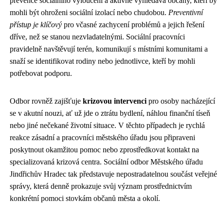
prevence sociálního vyloučení a aktivně vyhledává občany, kteří by
mohli být ohroženi sociální izolací nebo chudobou.
Preventivní
přístup je klíčový
pro včasné zachycení problémů a jejich řešení
dříve, než se stanou nezvladatelnými. Sociální pracovníci
pravidelně navštěvují terén, komunikují s místními komunitami a
snaží se identifikovat rodiny nebo jednotlivce, kteří by mohli
potřebovat podporu.
Odbor rovněž zajišťuje
krizovou intervenci
pro osoby nacházející
se v akutní nouzi, ať už jde o ztrátu bydlení, náhlou finanční tíseň
nebo jiné nečekané životní situace. V těchto případech je rychlá
reakce zásadní a pracovníci městského úřadu jsou připraveni
poskytnout okamžitou pomoc nebo zprostředkovat kontakt na
specializovaná krizová centra. Sociální odbor Městského úřadu
Jindřichův Hradec tak představuje nepostradatelnou součást veřejné
správy, která denně prokazuje svůj význam prostřednictvím
konkrétní pomoci stovkám občanů města a okolí.