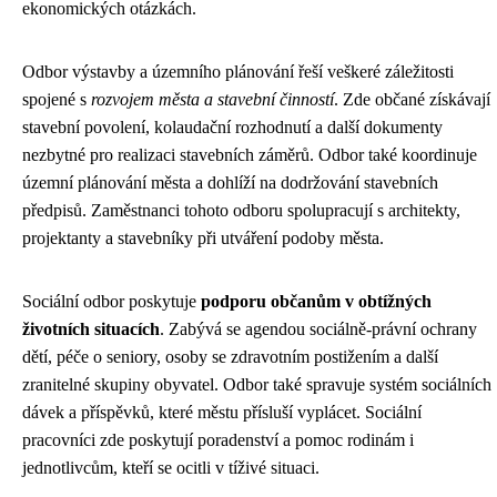
ekonomických otázkách.
Odbor výstavby a územního plánování řeší veškeré záležitosti
spojené s
rozvojem města a stavební činností
. Zde občané získávají
stavební povolení, kolaudační rozhodnutí a další dokumenty
nezbytné pro realizaci stavebních záměrů. Odbor také koordinuje
územní plánování města a dohlíží na dodržování stavebních
předpisů. Zaměstnanci tohoto odboru spolupracují s architekty,
projektanty a stavebníky při utváření podoby města.
Sociální odbor poskytuje
podporu občanům v obtížných
životních situacích
. Zabývá se agendou sociálně-právní ochrany
dětí, péče o seniory, osoby se zdravotním postižením a další
zranitelné skupiny obyvatel. Odbor také spravuje systém sociálních
dávek a příspěvků, které městu přísluší vyplácet. Sociální
pracovníci zde poskytují poradenství a pomoc rodinám i
jednotlivcům, kteří se ocitli v tíživé situaci.