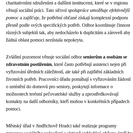
charitativními sdruženími a dalšími institucemi, které se v regionu
věnují sociální práci. Tato
síťová spolupráce umožňuje efektivnější
pomoc
a zajišťuje, že potřební občané získají komplexní podporu
přesně podle svých specifických potřeb. Odbor koordinuje činnost
různých subjektů tak, aby nedocházelo k duplicitám a zároveň aby
žádná oblast pomoci nezůstala nepokryta.
Zvláštní pozornost věnuje sociální odbor
seniorům a osobám se
zdravotním postižením
, které často potřebují asistenci nejen při
vyřizování úředních záležitostí, ale také při zajištění základních
životních potřeb. Pracovníci úřadu pomáhají s vyřizováním žádostí
o umístění do domovů pro seniory, poskytují informace o
možnostech terénní pečovatelské služby a zprostředkovávají
kontakty na další odborníky, kteří mohou v konkrétních případech
pomoci.
Městský úřad v Jindřichově Hradci také realizuje programy