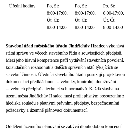
Úřední hodiny
Po, St:
Po, St:
Po, St:
8:00-17:00,
8:00-17:00,
8:00-17:00,
Út, Čt:
Út, Čt:
Út, Čt:
8:00-14:00
8:00-14:00
8:00-14:00
Stavební úřad městského úřadu Jindřichův Hradec
vykonává
státní správu ve věcech stavebního řádu a souvisejících předpisů.
Mezi jeho hlavní kompetence patří vydávání stavebních povolení,
kolaudačních rozhodnutí a dalších správních aktů týkajících se
stavební činnosti. Úředníci stavebního úřadu posuzují projektovou
dokumentaci předkládanou stavebníky, kontrolují dodržování
stavebních předpisů a technických normativů. Každá stavba na
území města Jindřichův Hradec musí projít přísným posouzením z
hlediska souladu s platnými právními předpisy, bezpečnostními
požadavky a územně plánovací dokumentací.
Oddělení územního plánování se zabývá dlouhodobou koncepcí