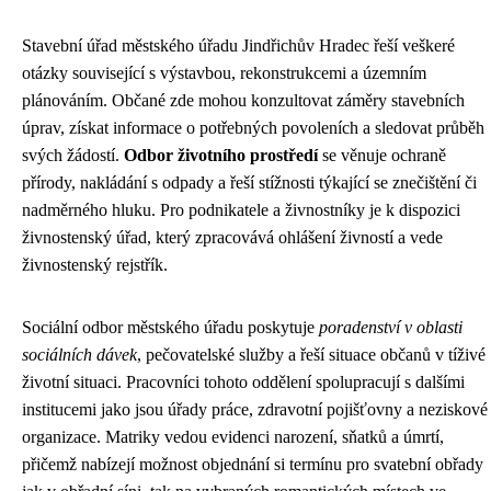
Stavební úřad městského úřadu Jindřichův Hradec řeší veškeré
otázky související s výstavbou, rekonstrukcemi a územním
plánováním. Občané zde mohou konzultovat záměry stavebních
úprav, získat informace o potřebných povoleních a sledovat průběh
svých žádostí.
Odbor životního prostředí
se věnuje ochraně
přírody, nakládání s odpady a řeší stížnosti týkající se znečištění či
nadměrného hluku. Pro podnikatele a živnostníky je k dispozici
živnostenský úřad, který zpracovává ohlášení živností a vede
živnostenský rejstřík.
Sociální odbor městského úřadu poskytuje
poradenství v oblasti
sociálních dávek
, pečovatelské služby a řeší situace občanů v tíživé
životní situaci. Pracovníci tohoto oddělení spolupracují s dalšími
institucemi jako jsou úřady práce, zdravotní pojišťovny a neziskové
organizace. Matriky vedou evidenci narození, sňatků a úmrtí,
přičemž nabízejí možnost objednání si termínu pro svatební obřady