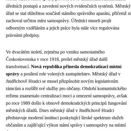
úředních postupů a zavedení nových evidenčních systémů. Městský
úřad se stal důležitou součástí státního správního aparátu, přičemž si
zachoval určitou míru samosprávy. Úředníci museli projít
odborným vzděláním a jejich práce byla stále více regulována
právními předpisy.
Ve dvacátém století, zejména po vzniku samostatného
Československa v roce 1918, prošel městský úřad další
transformací.
Nová republika přinesla demokratizaci místní
správy
a posílení role volených zastupitelstev. Městský úřad v
Jindřichově Hradci se musel přizpůsobit novým legislativním
rámcům a rozšířit své služby pro občany. Období komunistického
režimu znamenalo centralizaci moci a omezení samosprávy, avšak
po roce 1989 došlo k obnově demokratických principů fungování
městských úřadů. Dnes městský úřad v Jindřichově Hradci
představuje moderní instituci poskytující široké spektrum služeb
občanům a zajišťující výkon státní správy i samosprávy na místní