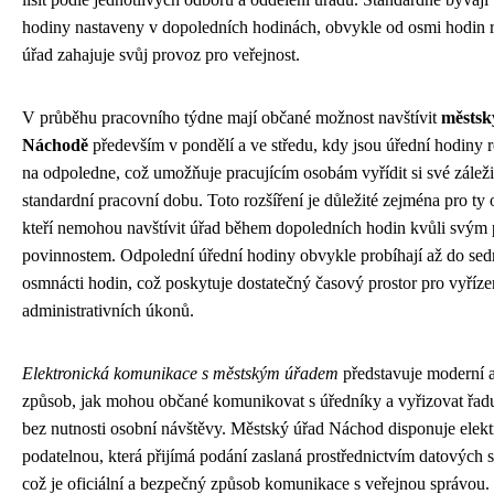
hodiny nastaveny v dopoledních hodinách, obvykle od osmi hodin 
úřad zahajuje svůj provoz pro veřejnost.
V průběhu pracovního týdne mají občané možnost navštívit
městsk
Náchodě
především v pondělí a ve středu, kdy jsou úřední hodiny r
na odpoledne, což umožňuje pracujícím osobám vyřídit si své záleži
standardní pracovní dobu. Toto rozšíření je důležité zejména pro ty
kteří nemohou navštívit úřad během dopoledních hodin kvůli svým
povinnostem. Odpolední úřední hodiny obvykle probíhají až do se
osmnácti hodin, což poskytuje dostatečný časový prostor pro vyříz
administrativních úkonů.
Elektronická komunikace s městským úřadem
představuje moderní a
způsob, jak mohou občané komunikovat s úředníky a vyřizovat řadu 
bez nutnosti osobní návštěvy. Městský úřad Náchod disponuje elek
podatelnou, která přijímá podání zaslaná prostřednictvím datových 
což je oficiální a bezpečný způsob komunikace s veřejnou správou.