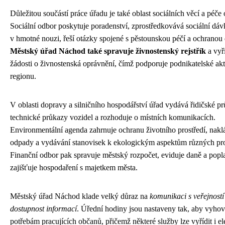
Důležitou součástí práce úřadu je také oblast sociálních věcí a péče
Sociální odbor poskytuje poradenství, zprostředkovává sociální dá
v hmotné nouzi, řeší otázky spojené s pěstounskou péčí a ochranou 
Městský úřad Náchod také spravuje živnostenský rejstřík
a vyř
žádosti o živnostenská oprávnění, čímž podporuje podnikatelské akt
regionu.
V oblasti dopravy a silničního hospodářství úřad vydává řidičské pr
technické průkazy vozidel a rozhoduje o místních komunikacích.
Environmentální agenda zahrnuje ochranu životního prostředí, nakl
odpady a vydávání stanovisek k ekologickým aspektům různých pro
Finanční odbor pak spravuje městský rozpočet, eviduje daně a popl
zajišťuje hospodaření s majetkem města.
Městský úřad Náchod klade velký důraz na
komunikaci s veřejností
dostupnost informací
. Úřední hodiny jsou nastaveny tak, aby vyho
potřebám pracujících občanů, přičemž některé služby lze vyřídit i e