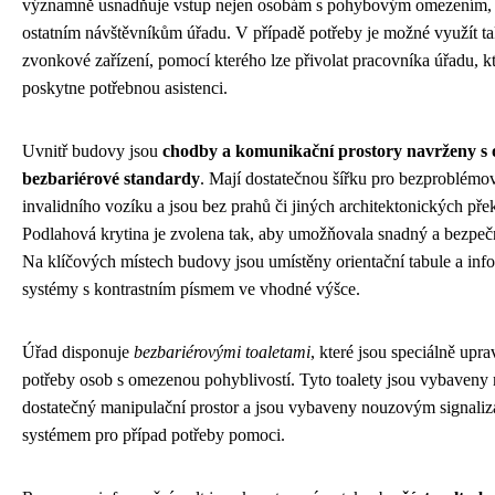
významně usnadňuje vstup nejen osobám s pohybovým omezením, 
ostatním návštěvníkům úřadu. V případě potřeby je možné využít t
zvonkové zařízení, pomocí kterého lze přivolat pracovníka úřadu, k
poskytne potřebnou asistenci.
Uvnitř budovy jsou
chodby a komunikační prostory navrženy s
bezbariérové standardy
. Mají dostatečnou šířku pro bezproblémo
invalidního vozíku a jsou bez prahů či jiných architektonických pře
Podlahová krytina je zvolena tak, aby umožňovala snadný a bezpe
Na klíčových místech budovy jsou umístěny orientační tabule a inf
systémy s kontrastním písmem ve vhodné výšce.
Úřad disponuje
bezbariérovými toaletami
, které jsou speciálně upr
potřeby osob s omezenou pohyblivostí. Tyto toalety jsou vybaveny 
dostatečný manipulační prostor a jsou vybaveny nouzovým signali
systémem pro případ potřeby pomoci.