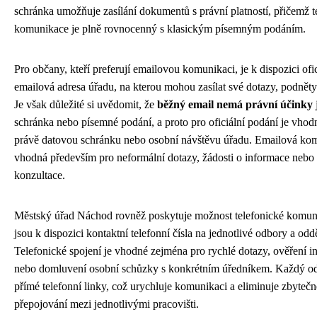
schránka umožňuje zasílání dokumentů s právní platností, přičemž 
komunikace je plně rovnocenný s klasickým písemným podáním.
Pro občany, kteří preferují emailovou komunikaci, je k dispozici ofic
emailová adresa úřadu, na kterou mohou zasílat své dotazy, podněty 
Je však důležité si uvědomit, že
běžný email nemá právní účinky
schránka nebo písemné podání, a proto pro oficiální podání je vhodn
právě datovou schránku nebo osobní návštěvu úřadu. Emailová ko
vhodná především pro neformální dotazy, žádosti o informace nebo
konzultace.
Městský úřad Náchod rovněž poskytuje možnost telefonické komun
jsou k dispozici kontaktní telefonní čísla na jednotlivé odbory a odd
Telefonické spojení je vhodné zejména pro rychlé dotazy, ověření i
nebo domluvení osobní schůzky s konkrétním úředníkem. Každý o
přímé telefonní linky, což urychluje komunikaci a eliminuje zbytečn
přepojování mezi jednotlivými pracovišti.