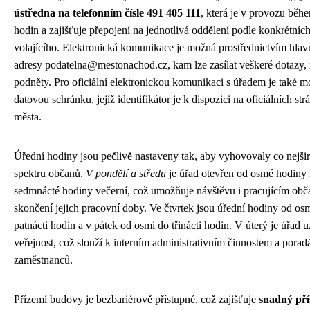
ústředna na telefonním čísle 491 405 111
, která je v provozu běh
hodin a zajišťuje přepojení na jednotlivá oddělení podle konkrétníc
volajícího. Elektronická komunikace je možná prostřednictvím hlav
adresy podatelna@mestonachod.cz, kam lze zasílat veškeré dotazy, 
podněty. Pro oficiální elektronickou komunikaci s úřadem je také m
datovou schránku, jejíž identifikátor je k dispozici na oficiálních st
města.
Úřední hodiny jsou pečlivě nastaveny tak, aby vyhovovaly co nejši
spektru občanů.
V pondělí a středu
je úřad otevřen od osmé hodiny 
sedmnácté hodiny večerní, což umožňuje návštěvu i pracujícím ob
skončení jejich pracovní doby. Ve čtvrtek jsou úřední hodiny od os
patnácti hodin a v pátek od osmi do třinácti hodin. V úterý je úřad 
veřejnost, což slouží k interním administrativním činnostem a pora
zaměstnanců.
Přízemí budovy je bezbariérově přístupné, což zajišťuje
snadný pří