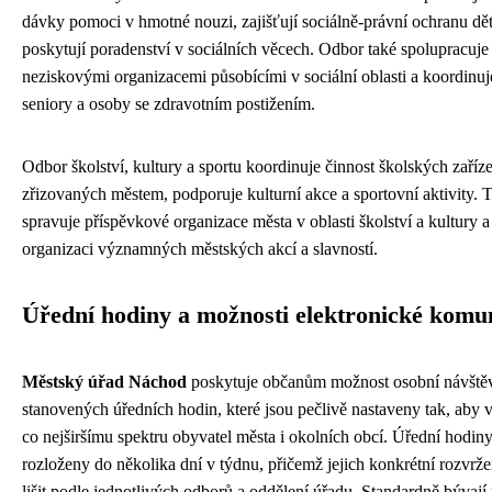
dávky pomoci v hmotné nouzi, zajišťují sociálně-právní ochranu dět
poskytují poradenství v sociálních věcech. Odbor také spolupracuje
neziskovými organizacemi působícími v sociální oblasti a koordinuj
seniory a osoby se zdravotním postižením.
Odbor školství, kultury a sportu koordinuje činnost školských zaříz
zřizovaných městem, podporuje kulturní akce a sportovní aktivity. 
spravuje příspěvkové organizace města v oblasti školství a kultury a 
organizaci významných městských akcí a slavností.
Úřední hodiny a možnosti elektronické komu
Městský úřad Náchod
poskytuje občanům možnost osobní návště
stanovených úředních hodin, které jsou pečlivě nastaveny tak, aby
co nejširšímu spektru obyvatel města i okolních obcí. Úřední hodiny
rozloženy do několika dní v týdnu, přičemž jejich konkrétní rozvrž
lišit podle jednotlivých odborů a oddělení úřadu. Standardně bývají