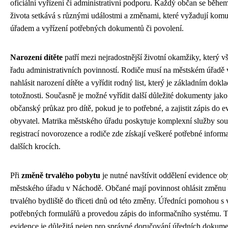
oficiální vyřízení či administrativní podporu. Každý občan se běhe
života setkává s různými událostmi a změnami, které vyžadují komu
úřadem a vyřízení potřebných dokumentů či povolení.
Narození dítěte
patří mezi nejradostnější životní okamžiky, který vš
řadu administrativních povinností. Rodiče musí na městském úřadě
nahlásit narození dítěte a vyřídit rodný list, který je základním dok
totožnosti. Současně je možné vyřídit další důležité dokumenty jako
občanský průkaz pro dítě, pokud je to potřebné, a zajistit zápis do 
obyvatel. Matrika městského úřadu poskytuje komplexní služby souv
registrací novorozence a rodiče zde získají veškeré potřebné inform
dalších krocích.
Při
změně trvalého pobytu
je nutné navštívit oddělení evidence ob
městského úřadu v Náchodě. Občané mají povinnost ohlásit změnu
trvalého bydliště do třiceti dnů od této změny. Úředníci pomohou s
potřebných formulářů a provedou zápis do informačního systému. T
evidence je důležitá nejen pro správné doručování úředních dokume