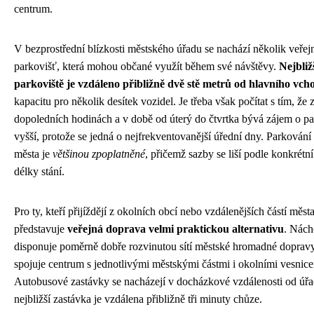
centrum.
V bezprostřední blízkosti městského úřadu se nachází několik veře
parkovišť, která mohou občané využít během své návštěvy.
Nejbliž
parkoviště je vzdáleno přibližně dvě stě metrů od hlavního vch
kapacitu pro několik desítek vozidel. Je třeba však počítat s tím, že
dopoledních hodinách a v době od úterý do čtvrtka bývá zájem o p
vyšší, protože se jedná o nejfrekventovanější úřední dny. Parkování
města je
většinou zpoplatněné
, přičemž sazby se liší podle konkrétní
délky stání.
Pro ty, kteří přijíždějí z okolních obcí nebo vzdálenějších částí města
představuje
veřejná doprava velmi praktickou alternativu
. Nác
disponuje poměrně dobře rozvinutou sítí městské hromadné dopravy
spojuje centrum s jednotlivými městskými částmi i okolními vesnice
Autobusové zastávky se nacházejí v docházkové vzdálenosti od úřa
nejbližší zastávka je vzdálena přibližně tři minuty chůze.