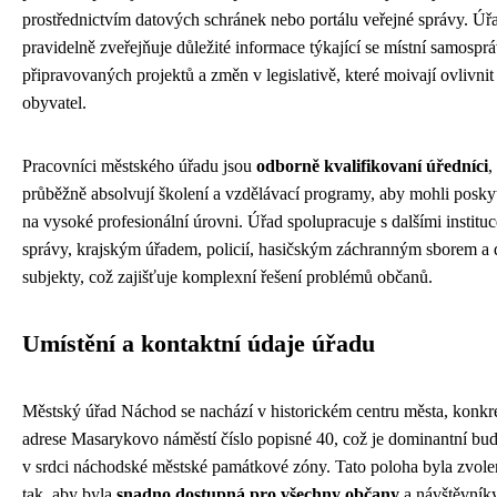
prostřednictvím datových schránek nebo portálu veřejné správy. Úř
pravidelně zveřejňuje důležité informace týkající se místní samosprá
připravovaných projektů a změn v legislativě, které moivají ovlivnit
obyvatel.
Pracovníci městského úřadu jsou
odborně kvalifikovaní úředníci
,
průběžně absolvují školení a vzdělávací programy, aby mohli posky
na vysoké profesionální úrovni. Úřad spolupracuje s dalšími institu
správy, krajským úřadem, policií, hasičským záchranným sborem a 
subjekty, což zajišťuje komplexní řešení problémů občanů.
Umístění a kontaktní údaje úřadu
Městský úřad Náchod se nachází v historickém centru města, konkr
adrese Masarykovo náměstí číslo popisné 40, což je dominantní bu
v srdci náchodské městské památkové zóny. Tato poloha byla zvol
tak, aby byla
snadno dostupná pro všechny občany
a návštěvníky