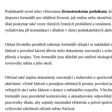
Podnikatelé ocení sekci věnovanou
živnostenskému podnikání
, k
dispozici formuláře pro ohlášení živnosti, její změnu nebo ukončen
úřad poskytuje také vzory různých čestných prohlášení a oznámení, 
vyžadována při komunikaci s úřadem v rámci podnikatelských aktivi
Oblast životního prostředí zahrnuje formuláře týkající se nakládání 
žádosti o povolení kácení dřevin nebo dokumenty související s och
přírody a krajiny. Tyto formuláře jsou důležité pro udržení ekologic
rovnováhy města a jeho okolí.
Občané také najdou dokumenty související s
kulturními a sportovní
aktivitami
, včetně žádostí o pronájem městských prostor, povolení 
veřejných akcí nebo žádosti o dotace z městského rozpočtu. Všechn
formuláře jsou pravidelně kontrolovány a aktualizovány odpovědn
pracovníky úřadu, aby zajistily maximální efektivitu a právní správn
vyřizování záležitostí občanů města Náchod.