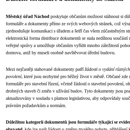
Městský úřad Náchod
poskytuje občanům možnost stáhnout si důl
formuláře a dokumenty přímo ze svých webových stránek, což výr
zjednodušuje komunikaci s úřadem a šetří čas všem zúčastněným st
elektronická forma distribuce dokumentů se stala nedílnou součástí
veřejné správy a umožňuje občanům vyřídit mnoho záležitostí poho
domova, aniž by museli osobně navštěvovat úřední budovu.
Mezi nejčastěji stahované dokumenty patří
žádosti o vydání různých
povolení
, které jsou nezbytné pro běžný život v městě. Občané zde
formuláře pro stavební řízení, včetně žádostí o stavební povolení, oh
drobných staveb či změn v užívání budov. Tyto dokumenty jsou pra
aktualizovány v souladu s platnou legislativou, aby odpovídaly so
právním požadavkům a normám.
Důležitou kategorií dokumentů jsou formuláře týkající se evide
obyvatel
, kde lze najít žádosti o změnu trvalého pobytu, přihlášení