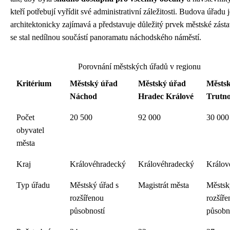
kteří potřebují vyřídit své administrativní záležitosti. Budova úřadu j
architektonicky zajímavá a představuje důležitý prvek městské zásta
se stal nedílnou součástí panoramatu náchodského náměstí.
Porovnání městských úřadů v regionu
Kritérium
Městský úřad
Městský úřad
Městs
Náchod
Hradec Králové
Trutn
Počet
20 500
92 000
30 000
obyvatel
města
Kraj
Královéhradecký
Královéhradecký
Králov
Typ úřadu
Městský úřad s
Magistrát města
Městsk
rozšířenou
rozšíř
působností
působn