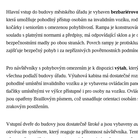
Hlavní vstup do budovy městského úřadu je vybaven
bezbariérov
která umožňuje pohodlný přístup osobám na invalidním vozíku, rod
kočárky i seniorům s omezenou pohyblivostí. Rampa je konstruová
souladu s platnými normami a předpisy, má odpovídající sklon a je 
bezpečnostními madly po obou stranách. Povrch rampy je protisklu
zajišťuje bezpečný pohyb i za nepříznivých povětrnostních podmín
Pro návštěvníky s pohybovým omezením je k dispozici
výtah
, kter
všechna podlaží budovy úřadu. Výtahová kabina má dostatečné ro
pohodlné umístění invalidního vozíku a je vybavena ovládacím pan
tlačítky umístěnými ve výšce přístupné i pro osoby na vozíku. Ovlá
jsou opatřeny Braillovým písmem, což usnadňuje orientaci osobám 
zrakovým postižením.
Vstupní dveře do budovy jsou dostatečně široké a jsou vybaveny
a
otevíracím systémem
, který reaguje na přítomnost návštěvníka. Ten