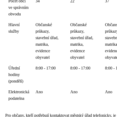
Počet obcí
34
22
37
ve správním
obvodu
Hlavní
Občanské
Občanské
Občan
služby
průkazy,
průkazy,
průkaz
stavební úřad,
stavební úřad,
stavebn
matrika,
matrika,
matrika
evidence
evidence
eviden
obyvatel
obyvatel
obyvat
Úřední
8:00 - 17:00
8:00 - 17:00
8:00 - 
hodiny
(pondělí)
Elektronická
Ano
Ano
Ano
podatelna
Pro občany, kteří potřebují kontaktovat městský úřad telefonicky, je 