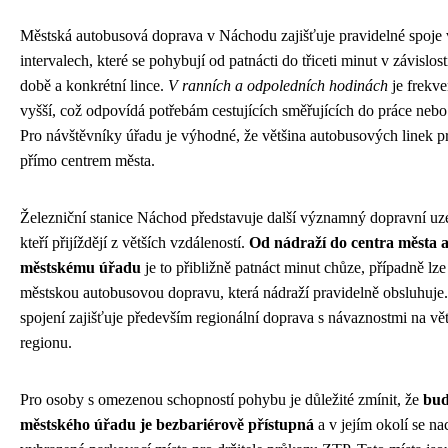
Městská autobusová doprava v Náchodu zajišťuje pravidelné spoje 
intervalech, které se pohybují od patnácti do třiceti minut v závislos
době a konkrétní lince.
V ranních a odpoledních hodinách
je frekve
vyšší, což odpovídá potřebám cestujících směřujících do práce nebo
Pro návštěvníky úřadu je výhodné, že většina autobusových linek p
přímo centrem města.
Železniční stanice Náchod představuje další významný dopravní uze
kteří přijíždějí z větších vzdáleností.
Od nádraží do centra města a
městskému úřadu
je to přibližně patnáct minut chůze, případně lze
městskou autobusovou dopravu, která nádraží pravidelně obsluhuje
spojení zajišťuje především regionální doprava s návaznostmi na vět
regionu.
Pro osoby s omezenou schopností pohybu je důležité zmínit, že
bu
městského úřadu je bezbariérově přístupná
a v jejím okolí se na