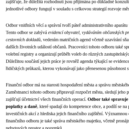
zajišťuje, že důležitá rozhodnutí jsou přijímána po důkladné konzult
jednotlivé odbory fungují v souladu s celkovou strategií rozvoje měs
Odbor vnitřních věcí a správní tvoří páteř administrativního aparátu
Tento odbor se zabývá
evidencí obyvatel, vydáváním občanských p
cestovních dokladů
, vedením matričních agend včetně uzavírání sňa
dalších životních událostí občanů. Pracovníci tohoto odboru také sp
volební registry a organizují průběh voleb do různých zastupitelský
Důležitou součástí jejich práce je rovněž agenda týkající se evidenc
řidičských průkazů, kterou vykonávají jako přenesenou působnost s
Finanční odbor má na starosti hospodaření města a správu městskéh
Zaměstnanci tohoto odboru připravují rozpočet města, sledují jeho p
zajišťují účetnictví všech finančních operací.
Odbor také spravuje 
poplatky a daně
, které spadají do kompetence obce, a podílí se na 
investičních akcí z hlediska jejich finančního zajištění. Významnou 
finančního odboru je také správa městského majetku, včetně proná
nebytových prostor a pozemků.