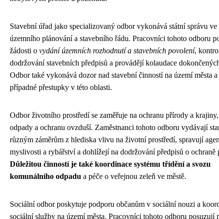
Stavební úřad jako specializovaný odbor vykonává státní správu ve
územního plánování a stavebního řádu. Pracovníci tohoto odboru p
žádosti o
vydání územních rozhodnutí a stavebních povolení
, kontro
dodržování stavebních předpisů a provádějí kolaudace dokončených
Odbor také vykonává dozor nad stavební činností na území města a 
případné přestupky v této oblasti.
Odbor životního prostředí se zaměřuje na ochranu přírody a krajiny,
odpady a ochranu ovzduší. Zaměstnanci tohoto odboru vydávají sta
různým záměrům z hlediska vlivu na životní prostředí, spravují age
myslivosti a rybářství a dohlížejí na dodržování předpisů o ochraně 
Důležitou činností je také koordinace systému třídění a svozu
komunálního odpadu
a péče o veřejnou zeleň ve městě.
Sociální odbor poskytuje podporu občanům v sociální nouzi a koor
sociální služby na území města. Pracovníci tohoto odboru posuzují 