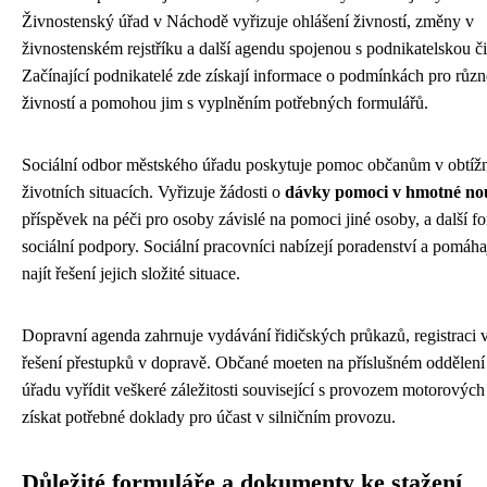
Živnostenský úřad v Náchodě vyřizuje ohlášení živností, změny v
živnostenském rejstříku a další agendu spojenou s podnikatelskou či
Začínající podnikatelé zde získají informace o podmínkách pro růz
živností a pomohou jim s vyplněním potřebných formulářů.
Sociální odbor městského úřadu poskytuje pomoc občanům v obtíž
životních situacích. Vyřizuje žádosti o
dávky pomoci v hmotné no
příspěvek na péči pro osoby závislé na pomoci jiné osoby, a další f
sociální podpory. Sociální pracovníci nabízejí poradenství a pomáha
najít řešení jejich složité situace.
Dopravní agenda zahrnuje vydávání řidičských průkazů, registraci v
řešení přestupků v dopravě. Občané moeten na příslušném oddělen
úřadu vyřídit veškeré záležitosti související s provozem motorových
získat potřebné doklady pro účast v silničním provozu.
Důležité formuláře a dokumenty ke stažení