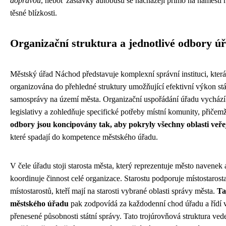
dopravou
, neboť zastávky autobusů se nacházejí přímo na náměstí 
těsné blízkosti.
Organizační struktura a jednotlivé odbory ú
Městský úřad Náchod představuje komplexní správní instituci, která
organizována do přehledné struktury umožňující efektivní výkon stá
samosprávy na území města. Organizační uspořádání úřadu vychází 
legislativy a zohledňuje specifické potřeby místní komunity, přičem
odbory jsou koncipovány tak, aby pokryly všechny oblasti veře
které spadají do kompetence městského úřadu.
V čele úřadu stоji starosta města, který reprezentuje město navenek 
koordinuje činnost celé organizace. Starostu podporuje místostarost
místostarostů, kteří mají na starosti vybrané oblasti správy města.
Ta
městského úřadu
pak zodpovídá za každodenní chod úřadu a řídí
přenesené působnosti státní správy. Tato trojúrovňová struktura ved