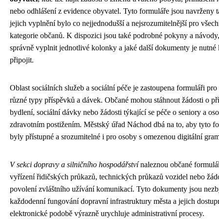
nebo odhlášení z evidence obyvatel. Tyto formuláře jsou navrženy t
jejich vyplnění bylo co nejjednodušší a nejsrozumitelnější pro vše
kategorie občanů. K dispozici jsou také podrobné pokyny a návody,
správně vyplnit jednotlivé kolonky a jaké další dokumenty je nutné 
připojit.
Oblast sociálních služeb a sociální péče je zastoupena formuláři pro
různé typy příspěvků a dávek. Občané mohou stáhnout žádosti o př
bydlení, sociální dávky nebo žádosti týkající se péče o seniory a os
zdravotním postižením. Městský úřad Náchod dbá na to, aby tyto f
byly přístupné a srozumitelné i pro osoby s omezenou digitální gram
V sekci dopravy a silničního hospodářství
naleznou občané formulá
vyřízení řidičských průkazů, technických průkazů vozidel nebo žádo
povolení zvláštního užívání komunikací. Tyto dokumenty jsou nezb
každodenní fungování dopravní infrastruktury města a jejich dostup
elektronické podobě výrazně urychluje administrativní procesy.