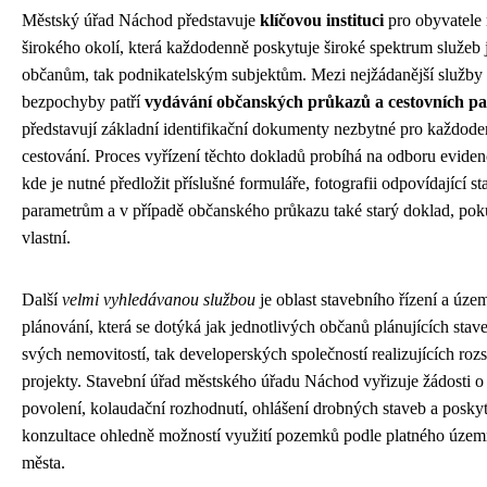
Městský úřad Náchod představuje
klíčovou instituci
pro obyvatele 
širokého okolí, která každodenně poskytuje široké spektrum služeb 
občanům, tak podnikatelským subjektům. Mezi nejžádanější služby
bezpochyby patří
vydávání občanských průkazů a cestovních p
představují základní identifikační dokumenty nezbytné pro každoden
cestování. Proces vyřízení těchto dokladů probíhá na odboru eviden
kde je nutné předložit příslušné formuláře, fotografii odpovídající 
parametrům a v případě občanského průkazu také starý doklad, pok
vlastní.
Další
velmi vyhledávanou službou
je oblast stavebního řízení a úze
plánování, která se dotýká jak jednotlivých občanů plánujících stav
svých nemovitostí, tak developerských společností realizujících rozs
projekty. Stavební úřad městského úřadu Náchod vyřizuje žádosti o
povolení, kolaudační rozhodnutí, ohlášení drobných staveb a posky
konzultace ohledně možností využití pozemků podle platného územ
města.