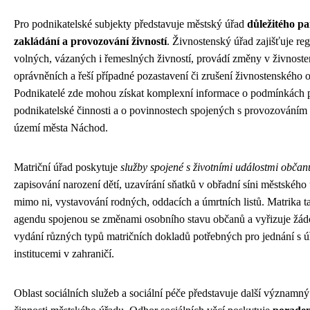
Pro podnikatelské subjekty představuje městský úřad
důležitého pa
zakládání a provozování živností
. Živnostenský úřad zajišťuje reg
volných, vázaných i řemeslných živností, provádí změny v živnost
oprávněních a řeší případné pozastavení či zrušení živnostenského 
Podnikatelé zde mohou získat komplexní informace o podmínkách p
podnikatelské činnosti a o povinnostech spojených s provozováním 
území města Náchod.
Matriční úřad poskytuje
služby spojené s životními událostmi občan
zapisování narození dětí, uzavírání sňatků v obřadní síni městského 
mimo ni, vystavování rodných, oddacích a úmrtních listů. Matrika ta
agendu spojenou se změnami osobního stavu občanů a vyřizuje žádo
vydání různých typů matričních dokladů potřebných pro jednání s ú
institucemi v zahraničí.
Oblast sociálních služeb a sociální péče představuje další významn