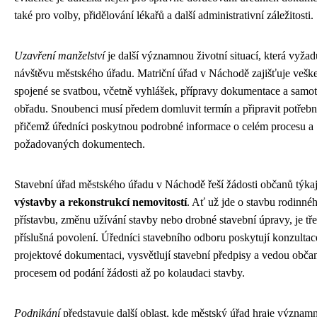
také pro volby, přidělování lékařů a další administrativní záležitosti.
Uzavření manželství
je další významnou životní situací, která vyžad
návštěvu městského úřadu. Matriční úřad v Náchodě zajišťuje veške
spojené se svatbou, včetně vyhlášek, přípravy dokumentace a samo
obřadu. Snoubenci musí předem domluvit termín a připravit potřebn
přičemž úředníci poskytnou podrobné informace o celém procesu a
požadovaných dokumentech.
Stavební úřad městského úřadu v Náchodě řeší žádosti občanů týkaj
výstavby a rekonstrukcí nemovitostí
. Ať už jde o stavbu rodinn
přístavbu, změnu užívání stavby nebo drobné stavební úpravy, je tře
příslušná povolení. Úředníci stavebního odboru poskytují konzultac
projektové dokumentaci, vysvětlují stavební předpisy a vedou obč
procesem od podání žádosti až po kolaudaci stavby.
Podnikání
představuje další oblast, kde městský úřad hraje významn