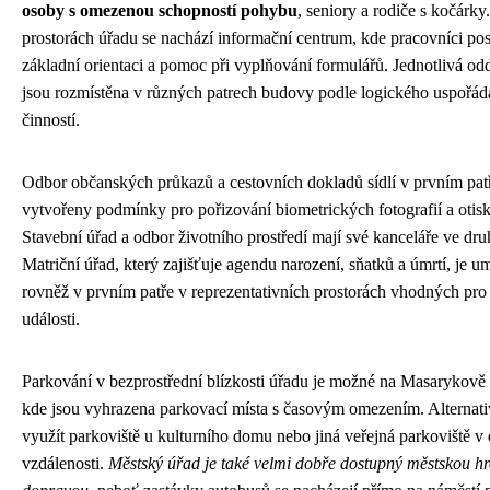
osoby s omezenou schopností pohybu
, seniory a rodiče s kočárky
prostorách úřadu se nachází informační centrum, kde pracovníci pos
základní orientaci a pomoc při vyplňování formulářů. Jednotlivá od
jsou rozmístěna v různých patrech budovy podle logického uspořádá
činností.
Odbor občanských průkazů a cestovních dokladů sídlí v prvním patř
vytvořeny podmínky pro pořizování biometrických fotografií a otisk
Stavební úřad a odbor životního prostředí mají své kanceláře ve dru
Matriční úřad, který zajišťuje agendu narození, sňatků a úmrtí, je u
rovněž v prvním patře v reprezentativních prostorách vhodných pro 
události.
Parkování v bezprostřední blízkosti úřadu je možné na Masarykově 
kde jsou vyhrazena parkovací místa s časovým omezením. Alternati
využít parkoviště u kulturního domu nebo jiná veřejná parkoviště 
vzdálenosti.
Městský úřad je také velmi dobře dostupný městskou 