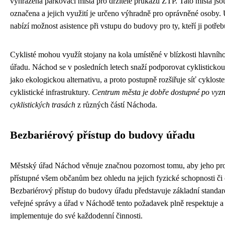
vyhrazená parkovací místa pro držitele průkazu ZTP. Tato místa jso
označena a jejich využití je určeno výhradně pro oprávněné osoby. 
nabízí možnost asistence při vstupu do budovy pro ty, kteří ji potřebu
Cyklisté mohou využít stojany na kola umístěné v blízkosti hlavní
úřadu. Náchod se v posledních letech snaží podporovat cyklisticko
jako ekologickou alternativu, a proto postupně rozšiřuje síť cyklost
cyklistické infrastruktury.
Centrum města je dobře dostupné po vyz
cyklistických trasách
z různých částí Náchoda.
Bezbariérový přístup do budovy úřadu
Městský úřad Náchod věnuje značnou pozornost tomu, aby jeho pro
přístupné všem občanům bez ohledu na jejich fyzické schopnosti či
Bezbariérový přístup do budovy úřadu představuje základní standa
veřejné správy a úřad v Náchodě tento požadavek plně respektuje a
implementuje do své každodenní činnosti.