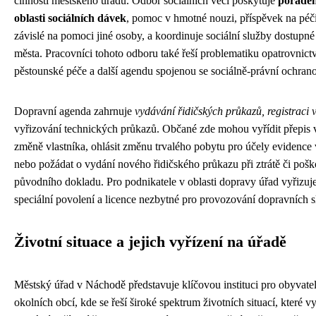
činnosti městského úřadu. Odbor sociálních věcí poskytuje
poraden
oblasti sociálních dávek
, pomoc v hmotné nouzi, příspěvek na péč
závislé na pomoci jiné osoby, a koordinuje sociální služby dostupn
města. Pracovníci tohoto odboru také řeší problematiku opatrovnictv
pěstounské péče a další agendu spojenou se sociálně-právní ochrano
Dopravní agenda zahrnuje
vydávání řidičských průkazů, registraci 
vyřizování technických průkazů. Občané zde mohou vyřídit přepis v
změně vlastníka, ohlásit změnu trvalého pobytu pro účely evidence 
nebo požádat o vydání nového řidičského průkazu při ztrátě či pošk
původního dokladu. Pro podnikatele v oblasti dopravy úřad vyřizuje
speciální povolení a licence nezbytné pro provozování dopravních s
Životní situace a jejich vyřízení na úřadě
Městský úřad v Náchodě představuje klíčovou instituci pro obyvate
okolních obcí, kde se řeší široké spektrum životních situací, které v