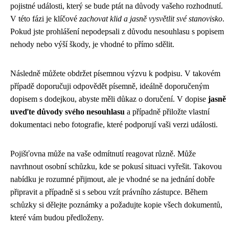
pojistné události, který se bude ptát na důvody vašeho rozhodnutí.
V této fázi je klíčové
zachovat klid a jasně vysvětlit své stanovisko
.
Pokud jste prohlášení nepodepsali z důvodu nesouhlasu s popisem
nehody nebo výší škody, je vhodné to přímo sdělit.
Následně můžete obdržet písemnou výzvu k podpisu. V takovém
případě doporučuji odpovědět písemně, ideálně doporučeným
dopisem s dodejkou, abyste měli důkaz o doručení. V dopise
jasně
uveďte důvody svého nesouhlasu
a případně přiložte vlastní
dokumentaci nebo fotografie, které podporují vaši verzi události.
Pojišťovna může na vaše odmítnutí reagovat různě. Může
navrhnout osobní schůzku, kde se pokusí situaci vyřešit. Takovou
nabídku je rozumné přijmout, ale je vhodné se na jednání dobře
připravit a případně si s sebou vzít právního zástupce. Během
schůzky si dělejte poznámky a požadujte kopie všech dokumentů,
které vám budou předloženy.