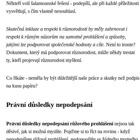
Někteří volí šalamounské řešení - podepíší, ale při každé příležitosti
vysvětlují, s čím vlastně nesouhlasí.
Skutečná inkluze a respekt k různorodosti by měly zahrnovat i
respekt k různým názorům na samotné prohlášení a způsoby,
jakými lze podporovat společenské hodnoty a cíle.
Není to ironie?
Dokument, který má podporovat různorodost, může někdy trestat
ty, kteří projevují různorodost myšlení.
Co říkáte - neměla by být důležitější naše práce a skutky než podpis
na kusu papíru?
Právní důsledky nepodepsání
Právní důsledky nepodepsání růžového prohlášení
nejsou tak
děsivé, jak si možná myslíte. Pojďme si to říct na rovinu - když
nepodepíšete růžové prohlášení,
nedopouštíte se žádného trestného