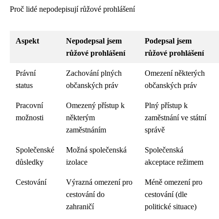
Proč lidé nepodepisují růžové prohlášení
Aspekt
Nepodepsal jsem
Podepsal jsem
růžové prohlášení
růžové prohlášení
Právní
Zachování plných
Omezení některých
status
občanských práv
občanských práv
Pracovní
Omezený přístup k
Plný přístup k
možnosti
některým
zaměstnání ve státní
zaměstnáním
správě
Společenské
Možná společenská
Společenská
důsledky
izolace
akceptace režimem
Cestování
Výrazná omezení pro
Méně omezení pro
cestování do
cestování (dle
zahraničí
politické situace)