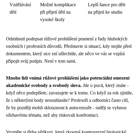
Vzdělávání
Možné komplikace
Lepší šance pro děti
dětí
při přijetí dětí na
na přijetí ke studiu
vysoké školy
Odmítnutí podepsat růžové prohlášení pramení z řady hlubokých
osobních i profesních důvodů. Představte si situaci, kdy stojíte před
dokumentem, který sice zní ušlechtile, ale něco ve vás se vzpírá
připojit svůj podpis. Není v tom sami.
Mnoho lidí vnímá růžové prohlášení jako potenciální omezení
akademické svobody a svobody slova.
Jde o pocit, který znáte -
když něco podepíšete, zavazujete se k tomu. Co když za rok zjistíte,
že s některými body nesouhlasíte? Profesoři a odborníci často cítí,
že by později mohli sklouznout k autocenzuře - raději se vyhnou
ožehavému tématu, než aby riskovali konfrontaci.
Vezměte si třeba vědkyni, která zkoumá kontroverzní biologické