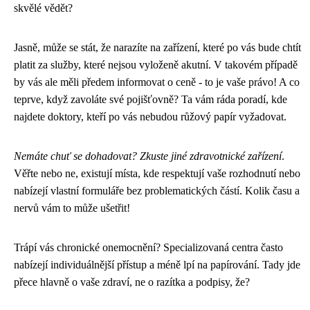
skvělé vědět?
Jasně, může se stát, že narazíte na zařízení, které po vás bude chtít
platit za služby, které nejsou vyloženě akutní. V takovém případě
by vás ale měli předem informovat o ceně - to je vaše právo! A co
teprve, když zavoláte své pojišťovně? Ta vám ráda poradí, kde
najdete doktory, kteří po vás nebudou růžový papír vyžadovat.
Nemáte chuť se dohadovat? Zkuste jiné zdravotnické zařízení
.
Věřte nebo ne, existují místa, kde respektují vaše rozhodnutí nebo
nabízejí vlastní formuláře bez problematických částí. Kolik času a
nervů vám to může ušetřit!
Trápí vás chronické onemocnění? Specializovaná centra často
nabízejí individuálnější přístup a méně lpí na papírování. Tady jde
přece hlavně o vaše zdraví, ne o razítka a podpisy, že?