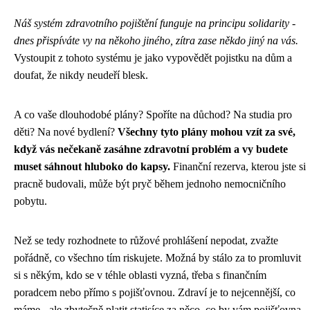
Náš systém zdravotního pojištění funguje na principu solidarity -
dnes přispíváte vy na někoho jiného, zítra zase někdo jiný na vás.
Vystoupit z tohoto systému je jako vypovědět pojistku na dům a
doufat, že nikdy neudeří blesk.
A co vaše dlouhodobé plány? Spoříte na důchod? Na studia pro
děti? Na nové bydlení?
Všechny tyto plány mohou vzít za své,
když vás nečekaně zasáhne zdravotní problém a vy budete
muset sáhnout hluboko do kapsy.
Finanční rezerva, kterou jste si
pracně budovali, může být pryč během jednoho nemocničního
pobytu.
Než se tedy rozhodnete to růžové prohlášení nepodat, zvažte
pořádně, co všechno tím riskujete. Možná by stálo za to promluvit
si s někým, kdo se v téhle oblasti vyzná, třeba s finančním
poradcem nebo přímo s pojišťovnou. Zdraví je to nejcennější, co
máme - ale zbytečně platit statisíce za něco, co by vám pojišťovna