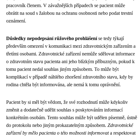
pracovník členem. V závažnějších případech se pacient může
obrátit na soud s žalobou na ochranu osobnosti nebo podat trestní
oznámení.
Důsledky nepodepsání růžového prohlášení
se tedy týkají
především omezení v komunikaci mezi zdravotnickým zařízením a
třetími osobami. Zdravotnické zařízení nemůže sdělovat informace
o zdravotním stavu pacienta ani jeho blízkým příbuzným, pokud k
tomu pacient nedal souhlas jiným způsobem. To může být
komplikací v případě náhlého zhoršení zdravotního stavu, kdy by
rodina chtěla být informována, ale nemá k tomu oprávnění.
Pacient by si měl být vědom, že své rozhodnutí může kdykoliv
změnit a dodatečně udělit souhlas s poskytováním informací
konkrétním osobám. Tento souhlas může být udělen písemně, ústně
do protokolu nebo jiným prokazatelným způsobem.
Zdravotnické
zařízení by mělo pacienta o této možnosti informovat
a respektovat