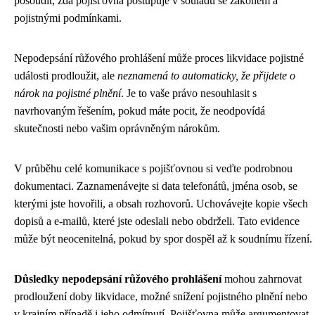
posoudit, zda pojišťovna postupuje v souladu se zákonem a
pojistnými podmínkami.
Nepodepsání růžového prohlášení může proces likvidace pojistné
události prodloužit, ale
neznamená to automaticky, že přijdete o
nárok na pojistné plnění
. Je to vaše právo nesouhlasit s
navrhovaným řešením, pokud máte pocit, že neodpovídá
skutečnosti nebo vašim oprávněným nárokům.
V průběhu celé komunikace s pojišťovnou si veďte podrobnou
dokumentaci. Zaznamenávejte si data telefonátů, jména osob, se
kterými jste hovořili, a obsah rozhovorů. Uchovávejte kopie všech
dopisů a e-mailů, které jste odeslali nebo obdrželi. Tato evidence
může být neocenitelná, pokud by spor dospěl až k soudnímu řízení.
Důsledky nepodepsání růžového prohlášení
mohou zahrnovat
prodloužení doby likvidace, možné snížení pojistného plnění nebo
v krajním případě i jeho odmítnutí. Pojišťovna může argumentovat,