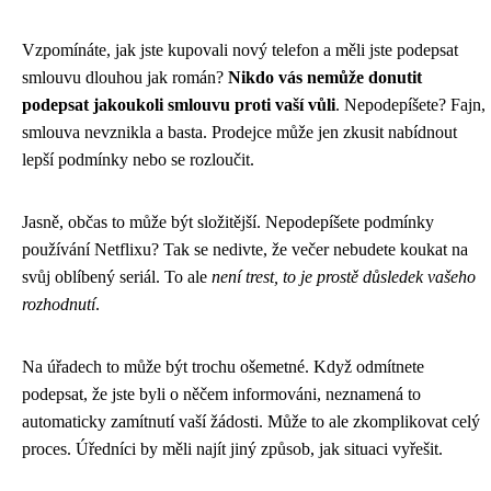
Vzpomínáte, jak jste kupovali nový telefon a měli jste podepsat
smlouvu dlouhou jak román?
Nikdo vás nemůže donutit
podepsat jakoukoli smlouvu proti vaší vůli
. Nepodepíšete? Fajn,
smlouva nevznikla a basta. Prodejce může jen zkusit nabídnout
lepší podmínky nebo se rozloučit.
Jasně, občas to může být složitější. Nepodepíšete podmínky
používání Netflixu? Tak se nedivte, že večer nebudete koukat na
svůj oblíbený seriál. To ale
není trest, to je prostě důsledek vašeho
rozhodnutí
.
Na úřadech to může být trochu ošemetné. Když odmítnete
podepsat, že jste byli o něčem informováni, neznamená to
automaticky zamítnutí vaší žádosti. Může to ale zkomplikovat celý
proces. Úředníci by měli najít jiný způsob, jak situaci vyřešit.