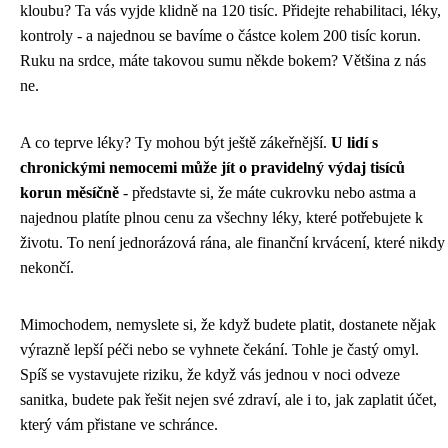
kloubu? Ta vás vyjde klidně na 120 tisíc. Přidejte rehabilitaci, léky,
kontroly - a najednou se bavíme o částce kolem 200 tisíc korun.
Ruku na srdce, máte takovou sumu někde bokem? Většina z nás
ne.
A co teprve léky? Ty mohou být ještě zákeřnější.
U lidí s
chronickými nemocemi může jít o pravidelný výdaj tisíců
korun měsíčně
- představte si, že máte cukrovku nebo astma a
najednou platíte plnou cenu za všechny léky, které potřebujete k
životu. To není jednorázová rána, ale finanční krvácení, které nikdy
nekončí.
Mimochodem, nemyslete si, že když budete platit, dostanete nějak
výrazně lepší péči nebo se vyhnete čekání. Tohle je častý omyl.
Spíš se vystavujete riziku, že když vás jednou v noci odveze
sanitka, budete pak řešit nejen své zdraví, ale i to, jak zaplatit účet,
který vám přistane ve schránce.