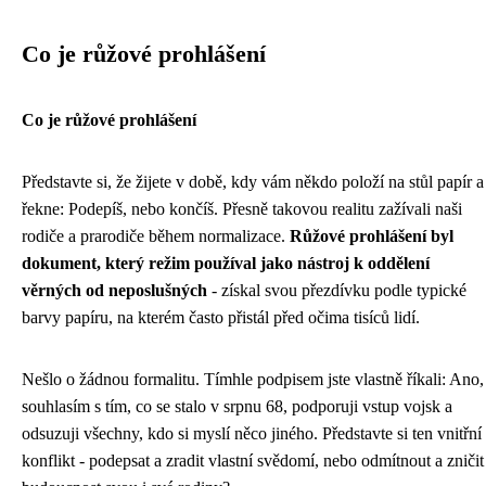
Co je růžové prohlášení
Co je růžové prohlášení
Představte si, že žijete v době, kdy vám někdo položí na stůl papír a
řekne: Podepíš, nebo končíš. Přesně takovou realitu zažívali naši
rodiče a prarodiče během normalizace.
Růžové prohlášení byl
dokument, který režim používal jako nástroj k oddělení
věrných od neposlušných
- získal svou přezdívku podle typické
barvy papíru, na kterém často přistál před očima tisíců lidí.
Nešlo o žádnou formalitu. Tímhle podpisem jste vlastně říkali: Ano,
souhlasím s tím, co se stalo v srpnu 68, podporuji vstup vojsk a
odsuzuji všechny, kdo si myslí něco jiného. Představte si ten vnitřní
konflikt - podepsat a zradit vlastní svědomí, nebo odmítnout a zničit