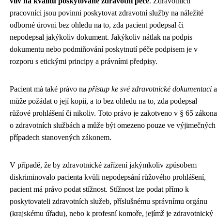
vliv na kvalitu poskytované zdravotní péče
. Zdravotničtí
pracovníci jsou povinni poskytovat zdravotní služby na náležité
odborné úrovni bez ohledu na to, zda pacient podepsal či
nepodepsal jakýkoliv dokument. Jakýkoliv nátlak na podpis
dokumentu nebo podmiňování poskytnutí péče podpisem je v
rozporu s etickými principy a právními předpisy.
Pacient má také právo na
přístup ke své zdravotnické dokumentaci
a
může požádat o její kopii, a to bez ohledu na to, zda podepsal
růžové prohlášení či nikoliv. Toto právo je zakotveno v § 65 zákona
o zdravotních službách a může být omezeno pouze ve výjimečných
případech stanovených zákonem.
V případě, že by zdravotnické zařízení jakýmkoliv způsobem
diskriminovalo pacienta kvůli nepodepsání růžového prohlášení,
pacient má právo podat stížnost. Stížnost lze podat přímo k
poskytovateli zdravotních služeb, příslušnému správnímu orgánu
(krajskému úřadu), nebo k profesní komoře, jejímž je zdravotnický