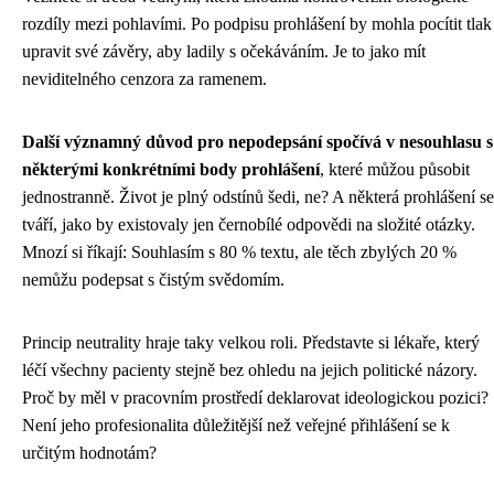
rozdíly mezi pohlavími. Po podpisu prohlášení by mohla pocítit tlak
upravit své závěry, aby ladily s očekáváním. Je to jako mít
neviditelného cenzora za ramenem.
Další významný důvod pro nepodepsání spočívá v nesouhlasu s
některými konkrétními body prohlášení
, které můžou působit
jednostranně. Život je plný odstínů šedi, ne? A některá prohlášení se
tváří, jako by existovaly jen černobílé odpovědi na složité otázky.
Mnozí si říkají: Souhlasím s 80 % textu, ale těch zbylých 20 %
nemůžu podepsat s čistým svědomím.
Princip neutrality hraje taky velkou roli. Představte si lékaře, který
léčí všechny pacienty stejně bez ohledu na jejich politické názory.
Proč by měl v pracovním prostředí deklarovat ideologickou pozici?
Není jeho profesionalita důležitější než veřejné přihlášení se k
určitým hodnotám?