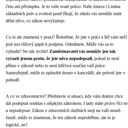
činu ani přestupku
. Je to vaše svaté právo. Naše ústava i Listina
základních práv a svobod jasně říkají, že nikdo vás nemůže nutit
dělat něco, co zákon nevyžaduje.
Co to ale znamená v praxi? Řekněme, že jste v práci a šéf vám strčí
pod nos růžový papír k podpisu. Odmítnete. Může vás za to
vyhodit? Ne tak rychle!
Zaměstnavatel vás nemůže jen tak
vyrazit jenom proto, že jste něco nepodepsali
, pokud to není
přímo v zákoně nebo to není klíčová součást vaší práce.
Samozřejmě, může to způsobit dusno v kanceláři, ale právně jste v
pohodě.
A co ve zdravotnictví? Představte si situaci, kdy vám doktor chce
dát podepsat souhlas s nějakým zákrokem. I tady máte
právo říct ne
a nepodepsat
. Zákon o zdravotních službách stojí na vaší straně.
Jasně, může to znamenat, že ten zákrok neproběhne, ale to je
logické, ne?