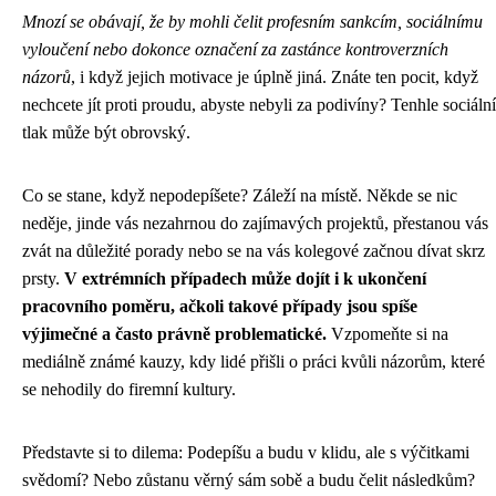
Mnozí se obávají, že by mohli čelit profesním sankcím, sociálnímu
vyloučení nebo dokonce označení za zastánce kontroverzních
názorů
, i když jejich motivace je úplně jiná. Znáte ten pocit, když
nechcete jít proti proudu, abyste nebyli za podivíny? Tenhle sociální
tlak může být obrovský.
Co se stane, když nepodepíšete? Záleží na místě. Někde se nic
neděje, jinde vás nezahrnou do zajímavých projektů, přestanou vás
zvát na důležité porady nebo se na vás kolegové začnou dívat skrz
prsty.
V extrémních případech může dojít i k ukončení
pracovního poměru, ačkoli takové případy jsou spíše
výjimečné a často právně problematické.
Vzpomeňte si na
mediálně známé kauzy, kdy lidé přišli o práci kvůli názorům, které
se nehodily do firemní kultury.
Představte si to dilema: Podepíšu a budu v klidu, ale s výčitkami
svědomí? Nebo zůstanu věrný sám sobě a budu čelit následkům?