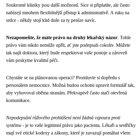
Soukromé kliniky jsou další možností. Sice si připlatíte, ale často
nabízejí mnohem flexibilnější přístup k administrativě. A ruku na
srdce - někdy stojí klid duše za ty peníze navíc.
Nezapomeňte, že máte právo na druhý lékařský názor
. Tohle
právo vám nikdo nemůže upřít, ať jste podepsali cokoliv. Můžete
tak najít doktora, který bude respektovat vaše postoje a zároveň
vám poskytne kvalitní péči.
Chystáte se na plánovanou operaci? Promluvte si dopředu s
personálem nemocnice. Možná budou ochotni upravit formulář tak,
aby vyhovoval oběma stranám. Překvapivě často stačí otevřená
komunikace.
Nepodepsání růžového prohlášení není žádná vzpoura proti
systému
- je to vaše legitimní právo jako pacienta. Lékaři a sestřičky
mají své etické kodexy a zákony, které je zavazují pomáhat všem