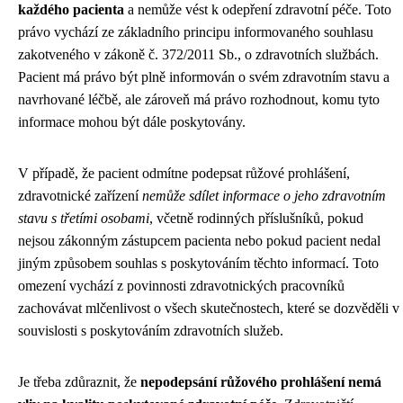
každého pacienta
a nemůže vést k odepření zdravotní péče. Toto
právo vychází ze základního principu informovaného souhlasu
zakotveného v zákoně č. 372/2011 Sb., o zdravotních službách.
Pacient má právo být plně informován o svém zdravotním stavu a
navrhované léčbě, ale zároveň má právo rozhodnout, komu tyto
informace mohou být dále poskytovány.
V případě, že pacient odmítne podepsat růžové prohlášení,
zdravotnické zařízení
nemůže sdílet informace o jeho zdravotním
stavu s třetími osobami
, včetně rodinných příslušníků, pokud
nejsou zákonným zástupcem pacienta nebo pokud pacient nedal
jiným způsobem souhlas s poskytováním těchto informací. Toto
omezení vychází z povinnosti zdravotnických pracovníků
zachovávat mlčenlivost o všech skutečnostech, které se dozvěděli v
souvislosti s poskytováním zdravotních služeb.
Je třeba zdůraznit, že
nepodepsání růžového prohlášení nemá