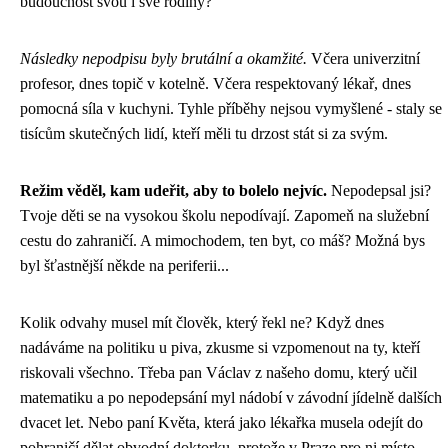
budoucnost svou i své rodiny?
Následky nepodpisu byly brutální a okamžité.
Včera univerzitní
profesor, dnes topič v kotelně. Včera respektovaný lékař, dnes
pomocná síla v kuchyni. Tyhle příběhy nejsou vymyšlené - staly se
tisícům skutečných lidí, kteří měli tu drzost stát si za svým.
Režim věděl, kam udeřit, aby to bolelo nejvíc.
Nepodepsal jsi?
Tvoje děti se na vysokou školu nepodívají. Zapomeň na služební
cestu do zahraničí. A mimochodem, ten byt, co máš? Možná bys
byl šťastnější někde na periferii...
Kolik odvahy musel mít člověk, který řekl ne? Když dnes
nadáváme na politiku u piva, zkusme si vzpomenout na ty, kteří
riskovali všechno. Třeba pan Václav z našeho domu, který učil
matematiku a po nepodepsání myl nádobí v závodní jídelně dalších
dvacet let. Nebo paní Květa, která jako lékařka musela odejít do
pohraničí dělat obvodní doktorku, protože v Praze pro ni místo