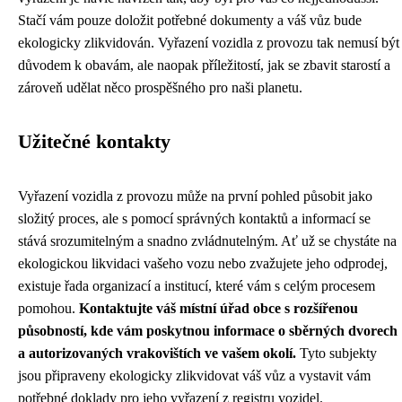
Stačí vám pouze doložit potřebné dokumenty a váš vůz bude
ekologicky zlikvidován. Vyřazení vozidla z provozu tak nemusí být
důvodem k obavám, ale naopak příležitostí, jak se zbavit starostí a
zároveň udělat něco prospěšného pro naši planetu.
Užitečné kontakty
Vyřazení vozidla z provozu může na první pohled působit jako
složitý proces, ale s pomocí správných kontaktů a informací se
stává srozumitelným a snadno zvládnutelným. Ať už se chystáte na
ekologickou likvidaci vašeho vozu nebo zvažujete jeho odprodej,
existuje řada organizací a institucí, které vám s celým procesem
pomohou.
Kontaktujte váš místní úřad obce s rozšířenou
působností, kde vám poskytnou informace o sběrných dvorech
a autorizovaných vrakovištích ve vašem okolí.
Tyto subjekty
jsou připraveny ekologicky zlikvidovat váš vůz a vystavit vám
potřebné doklady pro jeho vyřazení z registru vozidel.