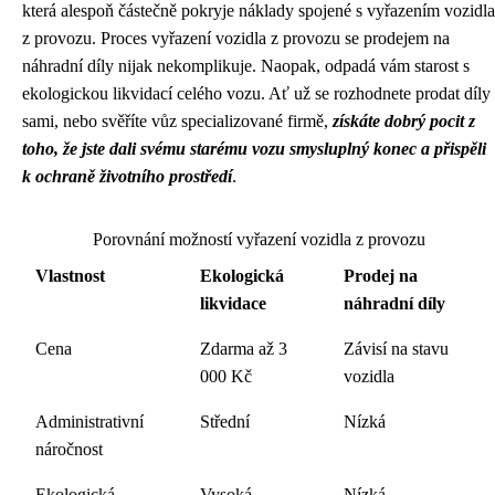
která alespoň částečně pokryje náklady spojené s vyřazením vozidla
z provozu. Proces vyřazení vozidla z provozu se prodejem na
náhradní díly nijak nekomplikuje. Naopak, odpadá vám starost s
ekologickou likvidací celého vozu. Ať už se rozhodnete prodat díly
sami, nebo svěříte vůz specializované firmě,
získáte dobrý pocit z
toho, že jste dali svému starému vozu smysluplný konec a přispěli
k ochraně životního prostředí
.
Porovnání možností vyřazení vozidla z provozu
Vlastnost
Ekologická
Prodej na
likvidace
náhradní díly
Cena
Zdarma až 3
Závisí na stavu
000 Kč
vozidla
Administrativní
Střední
Nízká
náročnost
Ekologická
Vysoká
Nízká