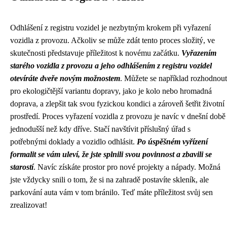
Odhlášení z registru vozidel je nezbytným krokem při vyřazení
vozidla z provozu. Ačkoliv se může zdát tento proces složitý, ve
skutečnosti představuje příležitost k novému začátku.
Vyřazením
starého vozidla z provozu a jeho odhlášením z registru vozidel
otevíráte dveře novým možnostem
. Můžete se například rozhodnout
pro ekologičtější variantu dopravy, jako je kolo nebo hromadná
doprava, a zlepšit tak svou fyzickou kondici a zároveň šetřit životní
prostředí. Proces vyřazení vozidla z provozu je navíc v dnešní době
jednodušší než kdy dříve. Stačí navštívit příslušný úřad s
potřebnými doklady a vozidlo odhlásit.
Po úspěšném vyřízení
formalit se vám uleví, že jste splnili svou povinnost a zbavili se
starostí
. Navíc získáte prostor pro nové projekty a nápady. Možná
jste vždycky snili o tom, že si na zahradě postavíte skleník, ale
parkování auta vám v tom bránilo. Teď máte příležitost svůj sen
zrealizovat!