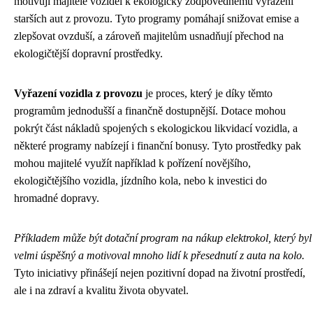
motivují majitele vozidel k ekologicky zodpovědnému vyřazení
starších aut z provozu. Tyto programy pomáhají snižovat emise a
zlepšovat ovzduší, a zároveň majitelům usnadňují přechod na
ekologičtější dopravní prostředky.
Vyřazení vozidla z provozu
je proces, který je díky těmto
programům jednodušší a finančně dostupnější. Dotace mohou
pokrýt část nákladů spojených s ekologickou likvidací vozidla, a
některé programy nabízejí i finanční bonusy. Tyto prostředky pak
mohou majitelé využít například k pořízení novějšího,
ekologičtějšího vozidla, jízdního kola, nebo k investici do
hromadné dopravy.
Příkladem může být dotační program na nákup elektrokol, který byl
velmi úspěšný a motivoval mnoho lidí k přesednutí z auta na kolo.
Tyto iniciativy přinášejí nejen pozitivní dopad na životní prostředí,
ale i na zdraví a kvalitu života obyvatel.