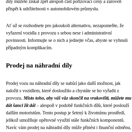
díly můžete získat zpět alespoň část pořizovací ceny a zároveň
přispět k udržitelnosti v automobilovém průmyslu.
Ať už se rozhodnete pro jakoukoli alternativu, nezapomeňte, že
vyřazení vozidla z provozu s sebou nese i administrativní
povinnosti. Informujte se o nich a jednejte včas, abyste se vyhnuli
případným komplikacím.
Prodej na náhradní díly
Prodej vozu na náhradní díly se nabízí jako další možnost, jak
naložit s vozidlem, které dosloužilo a chystáte se ho vyřadit z
provozu.
Místo toho, aby váš vůz skončil na vrakovišti, můžete mu
dát šanci žít dál
– alespoň v podobě funkčních dílů, které poslouží
dalším motoristům. Tento postup je šetrný k životnímu prostředí,
jelikož umožňuje opětovné využití stále funkčních komponentů.
Navíc vám prodej na náhradní díly může přinést i finanční odměnu,