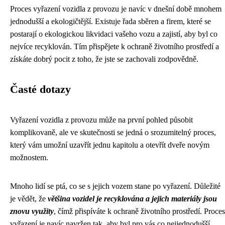
Proces vyřazení vozidla z provozu je navíc v dnešní době mnohem
jednodušší a ekologičtější. Existuje řada sběren a firem, které se
postarají o ekologickou likvidaci vašeho vozu a zajistí, aby byl co
nejvíce recyklován. Tím přispějete k ochraně životního prostředí a
získáte dobrý pocit z toho, že jste se zachovali zodpovědně.
Časté dotazy
Vyřazení vozidla z provozu může na první pohled působit
komplikovaně, ale ve skutečnosti se jedná o srozumitelný proces,
který vám umožní uzavřít jednu kapitolu a otevřít dveře novým
možnostem.
Mnoho lidí se ptá, co se s jejich vozem stane po vyřazení. Důležité
je vědět, že
většina vozidel je recyklována a jejich materiály jsou
znovu využity
, čímž přispíváte k ochraně životního prostředí. Proces
vyřazení je navíc navržen tak, aby byl pro vás co nejjednodušší.