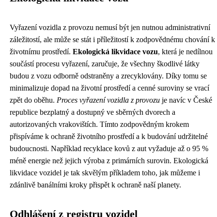
Vyřazení vozidla z provozu nemusí být jen nutnou administrativní
záležitostí, ale může se stát i příležitostí k zodpovědnému chování k
životnímu prostředí.
Ekologická likvidace vozu
, která je nedílnou
součástí procesu vyřazení, zaručuje, že všechny škodlivé látky
budou z vozu odborně odstraněny a zrecyklovány. Díky tomu se
minimalizuje dopad na životní prostředí a cenné suroviny se vrací
zpět do oběhu.
Proces vyřazení vozidla z provozu
je navíc v České
republice bezplatný a dostupný ve sběrných dvorech a
autorizovaných vrakovištích. Tímto zodpovědným krokem
přispíváme k ochraně životního prostředí a k budování udržitelné
budoucnosti. Například recyklace kovů z aut vyžaduje až o 95 %
méně energie než jejich výroba z primárních surovin. Ekologická
likvidace vozidel je tak skvělým příkladem toho, jak můžeme i
zdánlivě banálními kroky přispět k ochraně naší planety.
Odhlášení z registru vozidel