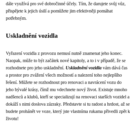
dále využívá pro své dobročinné účely. Tím, že darujete svůj vůz,
přispějete k jejich úsilí a pomůžete jim efektivněji pomáhat
potřebným.
Uskladnění vozidla
Vyřazení vozidla z provozu nemusí nutně znamenat jeho konec.
Naopak, může to být začátek nové kapitoly, a to i v případě, že se
rozhodnete pro jeho uskladnění.
Uskladnění vozidla
vám dává čas
a prostor pro zvážení všech možností a nalezení toho nejlepšího
řešení. Můžete se rozhodnout pro renovaci a navrácení vozu do
jeho bývalé krásy, čímž mu vdechnete nový život. Existuje mnoho
nadšenců a klubů, kteří se specializují na renovaci starších vozidel a
dokáží s nimi doslova zázraky. Představte si tu radost a hrdost, až se
budete prohánět ve voze, který jste vlastníma rukama přivedli zpět k
životu!