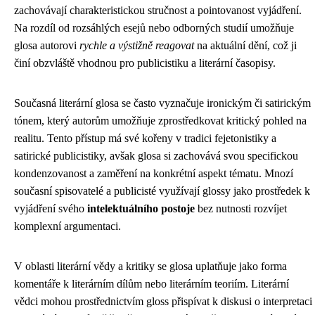
zachovávají charakteristickou stručnost a pointovanost vyjádření.
Na rozdíl od rozsáhlých esejů nebo odborných studií umožňuje
glosa autorovi
rychle a výstižně reagovat
na aktuální dění, což ji
činí obzvláště vhodnou pro publicistiku a literární časopisy.
Současná literární glosa se často vyznačuje ironickým či satirickým
tónem, který autorům umožňuje zprostředkovat kritický pohled na
realitu. Tento přístup má své kořeny v tradici fejetonistiky a
satirické publicistiky, avšak glosa si zachovává svou specifickou
kondenzovanost a zaměření na konkrétní aspekt tématu. Mnozí
současní spisovatelé a publicisté využívají glossy jako prostředek k
vyjádření svého
intelektuálního postoje
bez nutnosti rozvíjet
komplexní argumentaci.
V oblasti literární vědy a kritiky se glosa uplatňuje jako forma
komentáře k literárním dílům nebo literárním teoriím. Literární
vědci mohou prostřednictvím gloss přispívat k diskusi o interpretaci