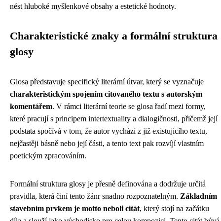
nést hluboké myšlenkové obsahy a estetické hodnoty.
Charakteristické znaky a formální struktura
glosy
Glosa představuje specifický literární útvar, který se vyznačuje
charakteristickým spojením citovaného textu s autorským
komentářem
. V rámci literární teorie se glosa řadí mezi formy,
které pracují s principem intertextuality a dialogičnosti, přičemž její
podstata spočívá v tom, že autor vychází z již existujícího textu,
nejčastěji básně nebo její části, a tento text pak rozvíjí vlastním
poetickým zpracováním.
Formální struktura glosy je přesně definována a dodržuje určitá
pravidla, která činí tento žánr snadno rozpoznatelným.
Základním
stavebním prvkem je motto neboli citát
, který stojí na začátku
díla a slouží jako východisko pro celou kompozici. Tento citát bývá