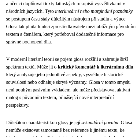
a učenci doplňovali texty latinských rukopisů vysvětlivkami v
národních jazycích. Tyto
interlineární nebo marginální poznámky
se postupem času staly důležitým nástrojem při studiu a výuce.
Glosa tak plnila funkci zprostředkovatele mezi obtížným původním
textem a čtenářem, který potřeboval dodatečné informace pro
správné pochopení díla.
V moderní literární teorii se pojem glosa rozšířil a zahrnuje širší
spektrum textů. Může jít o
kritický komentář k literárnímu dílu
,
který analyzuje jeho jednotlivé aspekty, vysvětluje historické
souvislosti nebo odhaluje skryté významy. Glosa v tomto smyslu
není pouhým pasivním výkladem, ale může představovat aktivní
dialog s původním textem, přinášející nové interpretační
perspektivy.
Důležitou charakteristikou glosy je její
sekundární povaha
. Glosa
nemůže existovat samostatně bez reference k jinému textu, ke