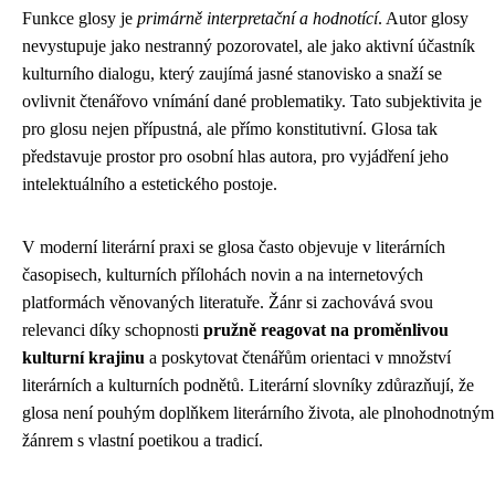
Funkce glosy je
primárně interpretační a hodnotící
. Autor glosy
nevystupuje jako nestranný pozorovatel, ale jako aktivní účastník
kulturního dialogu, který zaujímá jasné stanovisko a snaží se
ovlivnit čtenářovo vnímání dané problematiky. Tato subjektivita je
pro glosu nejen přípustná, ale přímo konstitutivní. Glosa tak
představuje prostor pro osobní hlas autora, pro vyjádření jeho
intelektuálního a estetického postoje.
V moderní literární praxi se glosa často objevuje v literárních
časopisech, kulturních přílohách novin a na internetových
platformách věnovaných literatuře. Žánr si zachovává svou
relevanci díky schopnosti
pružně reagovat na proměnlivou
kulturní krajinu
a poskytovat čtenářům orientaci v množství
literárních a kulturních podnětů. Literární slovníky zdůrazňují, že
glosa není pouhým doplňkem literárního života, ale plnohodnotným
žánrem s vlastní poetikou a tradicí.