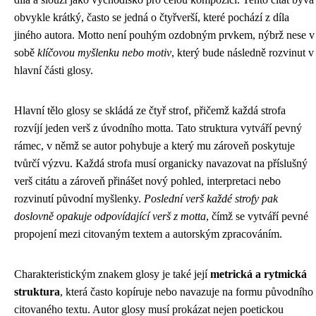
obvykle krátký, často se jedná o čtyřverší, které pochází z díla
jiného autora. Motto není pouhým ozdobným prvkem, nýbrž nese v
sobě
klíčovou myšlenku nebo motiv
, který bude následně rozvinut v
hlavní části glosy.
Hlavní tělo glosy se skládá ze čtyř strof, přičemž každá strofa
rozvíjí jeden verš z úvodního motta. Tato struktura vytváří pevný
rámec, v němž se autor pohybuje a který mu zároveň poskytuje
tvůrčí výzvu. Každá strofa musí organicky navazovat na příslušný
verš citátu a zároveň přinášet nový pohled, interpretaci nebo
rozvinutí původní myšlenky.
Poslední verš každé strofy pak
doslovně opakuje odpovídající verš z motta
, čímž se vytváří pevné
propojení mezi citovaným textem a autorským zpracováním.
Charakteristickým znakem glosy je také její
metrická a rytmická
struktura
, která často kopíruje nebo navazuje na formu původního
citovaného textu. Autor glosy musí prokázat nejen poetickou