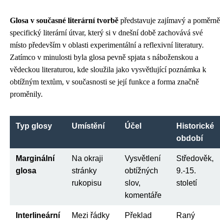
Glosa v současné literární tvorbě
představuje zajímavý a poměrně
specifický literární útvar, který si v dnešní době zachovává své
místo především v oblasti experimentální a reflexivní literatury.
Zatímco v minulosti byla glosa pevně spjata s náboženskou a
vědeckou literaturou, kde sloužila jako vysvětlující poznámka k
obtížným textům, v současnosti se její funkce a forma značně
proměnily.
Typ glosy
Umístění
Účel
Historické
období
Marginální
Na okraji
Vysvětlení
Středověk,
glosa
stránky
obtížných
9.-15.
rukopisu
slov,
století
komentáře
Interlineární
Mezi řádky
Překlad
Raný