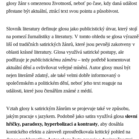
glosy žánr s omezenou životností, neboť po čase, kdy daná událost
přestane být aktuální, ztrácí text svou pointu a působivost.
Slovník literatury definuje glosu jako publicistický útvar, který stojí
na pomezí žurnalistiky a literatury. V tomto ohledu se glosa výrazně
liší od tradičních satirických žánrů, které jsou pevněji zakotveny v
oblasti krásné literatury. Glosa využívá satirické postupy, ale
podřizuje je
publicistickému záměru
– tedy potřebě komentovat
aktuální dění a ovlivňovat veřejné mínění. Autor glosy musí být
nejen literárně zdatný, ale také velmi dobře informovaný o
společenském a politickém dění, neboť jeho text reaguje na
události, které jsou čtenářům známé z médií.
Vztah glosy k satirickým žánrům se projevuje také ve způsobu,
jakým pracuje s jazykem. Podobně jako satira využívá glosa
slovní
hříčky, paradoxy, hyperbolizaci a kontrasty
, aby dosáhla
komického efektu a zároveň zprostředkovala kritický pohled na