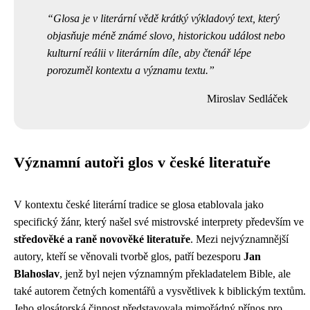
Glosa je v literární vědě krátký výkladový text, který
objasňuje méně známé slovo, historickou událost nebo
kulturní reálii v literárním díle, aby čtenář lépe
porozuměl kontextu a významu textu.
Miroslav Sedláček
Významní autoři glos v české literatuře
V kontextu české literární tradice se glosa etablovala jako
specifický žánr, který našel své mistrovské interprety především ve
středověké a raně novověké literatuře
. Mezi nejvýznamnější
autory, kteří se věnovali tvorbě glos, patří bezesporu
Jan
Blahoslav
, jenž byl nejen významným překladatelem Bible, ale
také autorem četných komentářů a vysvětlivek k biblickým textům.
Jeho glosátorská činnost představovala mimořádný přínos pro