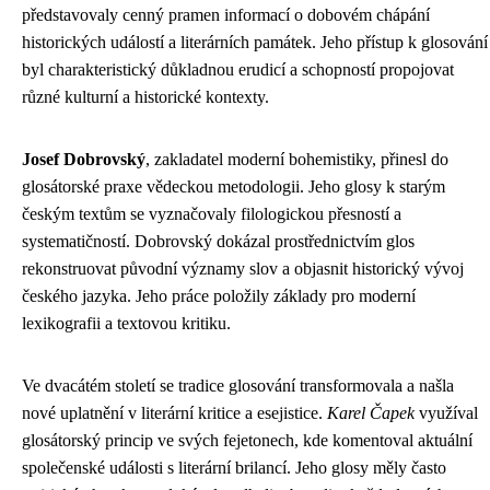
představovaly cenný pramen informací o dobovém chápání
historických událostí a literárních památek. Jeho přístup k glosování
byl charakteristický důkladnou erudicí a schopností propojovat
různé kulturní a historické kontexty.
Josef Dobrovský
, zakladatel moderní bohemistiky, přinesl do
glosátorské praxe vědeckou metodologii. Jeho glosy k starým
českým textům se vyznačovaly filologickou přesností a
systematičností. Dobrovský dokázal prostřednictvím glos
rekonstruovat původní významy slov a objasnit historický vývoj
českého jazyka. Jeho práce položily základy pro moderní
lexikografii a textovou kritiku.
Ve dvacátém století se tradice glosování transformovala a našla
nové uplatnění v literární kritice a esejistice.
Karel Čapek
využíval
glosátorský princip ve svých fejetonech, kde komentoval aktuální
společenské události s literární brilancí. Jeho glosy měly často