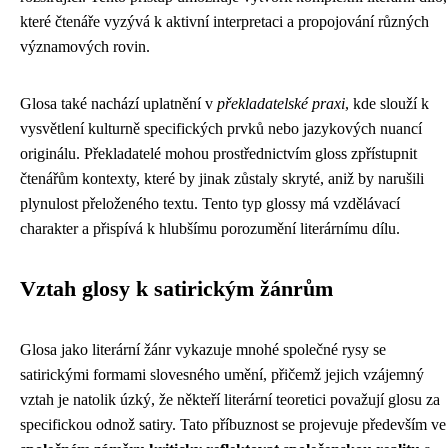
které čtenáře vyzývá k aktivní interpretaci a propojování různých
významových rovin.
Glosa také nachází uplatnění v
překladatelské praxi
, kde slouží k
vysvětlení kulturně specifických prvků nebo jazykových nuancí
originálu. Překladatelé mohou prostřednictvím gloss zpřístupnit
čtenářům kontexty, které by jinak zůstaly skryté, aniž by narušili
plynulost přeloženého textu. Tento typ glossy má vzdělávací
charakter a přispívá k hlubšímu porozumění literárnímu dílu.
Vztah glosy k satirickým žánrům
Glosa jako literární žánr vykazuje mnohé společné rysy se
satirickými formami slovesného umění, přičemž jejich vzájemný
vztah je natolik úzký, že někteří literární teoretici považují glosu za
specifickou odnož satiry. Tato příbuznost se projevuje především ve