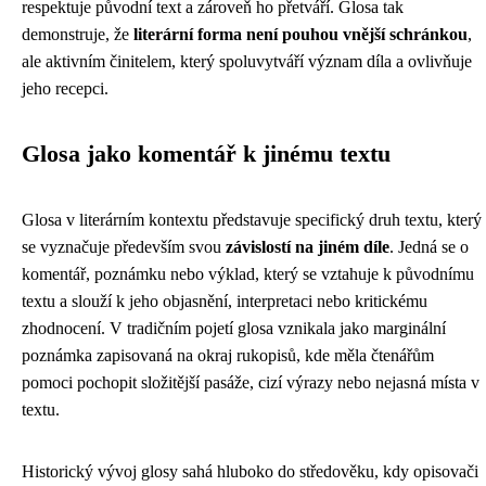
respektuje původní text a zároveň ho přetváří. Glosa tak
demonstruje, že
literární forma není pouhou vnější schránkou
,
ale aktivním činitelem, který spoluvytváří význam díla a ovlivňuje
jeho recepci.
Glosa jako komentář k jinému textu
Glosa v literárním kontextu představuje specifický druh textu, který
se vyznačuje především svou
závislostí na jiném díle
. Jedná se o
komentář, poznámku nebo výklad, který se vztahuje k původnímu
textu a slouží k jeho objasnění, interpretaci nebo kritickému
zhodnocení. V tradičním pojetí glosa vznikala jako marginální
poznámka zapisovaná na okraj rukopisů, kde měla čtenářům
pomoci pochopit složitější pasáže, cizí výrazy nebo nejasná místa v
textu.
Historický vývoj glosy sahá hluboko do středověku, kdy opisovači