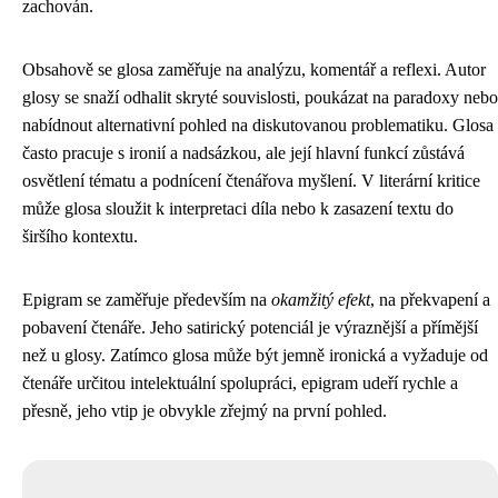
zachován.
Obsahově se glosa zaměřuje na analýzu, komentář a reflexi. Autor
glosy se snaží odhalit skryté souvislosti, poukázat na paradoxy nebo
nabídnout alternativní pohled na diskutovanou problematiku. Glosa
často pracuje s ironií a nadsázkou, ale její hlavní funkcí zůstává
osvětlení tématu a podnícení čtenářova myšlení. V literární kritice
může glosa sloužit k interpretaci díla nebo k zasazení textu do
širšího kontextu.
Epigram se zaměřuje především na
okamžitý efekt
, na překvapení a
pobavení čtenáře. Jeho satirický potenciál je výraznější a přímější
než u glosy. Zatímco glosa může být jemně ironická a vyžaduje od
čtenáře určitou intelektuální spolupráci, epigram udeří rychle a
přesně, jeho vtip je obvykle zřejmý na první pohled.