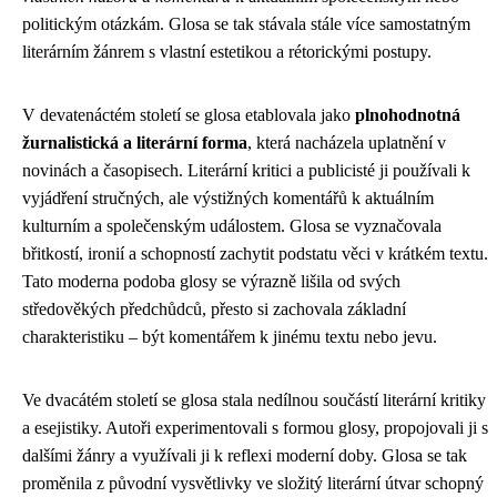
politickým otázkám. Glosa se tak stávala stále více samostatným
literárním žánrem s vlastní estetikou a rétorickými postupy.
V devatenáctém století se glosa etablovala jako
plnohodnotná
žurnalistická a literární forma
, která nacházela uplatnění v
novinách a časopisech. Literární kritici a publicisté ji používali k
vyjádření stručných, ale výstižných komentářů k aktuálním
kulturním a společenským událostem. Glosa se vyznačovala
břitkostí, ironií a schopností zachytit podstatu věci v krátkém textu.
Tato moderna podoba glosy se výrazně lišila od svých
středověkých předchůdců, přesto si zachovala základní
charakteristiku – být komentářem k jinému textu nebo jevu.
Ve dvacátém století se glosa stala nedílnou součástí literární kritiky
a esejistiky. Autoři experimentovali s formou glosy, propojovali ji s
dalšími žánry a využívali ji k reflexi moderní doby. Glosa se tak
proměnila z původní vysvětlivky ve složitý literární útvar schopný