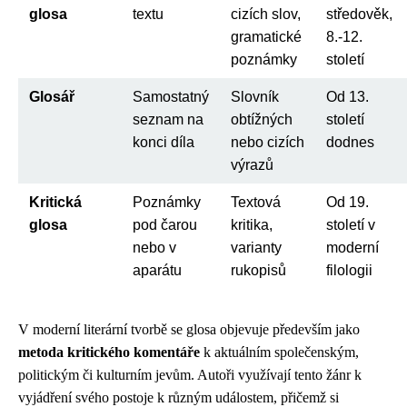
glosa
textu
cizích slov,
středověk,
gramatické
8.-12.
poznámky
století
Glosář
Samostatný
Slovník
Od 13.
seznam na
obtížných
století
konci díla
nebo cizích
dodnes
výrazů
Kritická
Poznámky
Textová
Od 19.
glosa
pod čarou
kritika,
století v
nebo v
varianty
moderní
aparátu
rukopisů
filologii
V moderní literární tvorbě se glosa objevuje především jako
metoda kritického komentáře
k aktuálním společenským,
politickým či kulturním jevům. Autoři využívají tento žánr k
vyjádření svého postoje k různým událostem, přičemž si