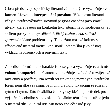
Glosa představuje specifický literární žánr, který se vyznačuje svou
komentářovou a interpretační povahou
. V kontextu literární
vědy a literárněvědných slovníků je glosa chápána jako kratší
útvary, které reagují na konkrétní text, situaci nebo společenský jev
s cílem poskytnout
vysvětlení, kritický rozbor nebo satirické
zpracování
dané problematiky. Tento žánr má své kořeny v
středověké literární tradici, kde sloužil především jako nástroj
výkladu náboženských a právních textů.
Z hlediska formálních charakteristik se glosa vyznačuje
relativně
volnou kompozicí
, která autorovi umožňuje svobodně rozvíjet své
myšlenky a postřehy. Na rozdíl od striktně vymezených literárních
forem není glosa svázána pevnými pravidly týkajícími se rozsahu,
rytmu či rýmu. Tato flexibilita činí z glosy ideální prostředek pro
vyjádření osobního stanoviska k aktuálním tématům, ať už se jedná
o literární díla, kulturní události nebo společenské jevy.