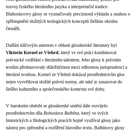
rozvoj českého literárního jazyka a interpretační tradice.
Blahoslavovy glosy se vyznačovaly precizností výkladu a snahou o
zpřístupnění složitých teologických konceptů širšímu okruhu
čtenářů.
Dalším klíčovým autorem v oblasti glosátorské literatury byl
Viktorin Kornel ze Všehrd
, který ve své práci kombinoval
právnické vzdělání s literárním talentem. Jeho glosy k právním
textům představovaly důležitýmost mezi odbornou jurisprudencí a
literární tvorbou. Kornel ze Všehrd dokázal prostřednictvím glos
nejen vysvětlovat složité právní normy, ale také je zasazovat do
širšího kulturního a společenského kontextu své doby.
V barokním období se glosátorské umění dále rozvíjelo
prostřednictvím díla
Bohuslava Balbína
, který ve svých
historických a filologických pracích hojně využíval glosy jako
nástroj pro zpřesnění a rozšíření hlavního textu. Balbínovy glosy