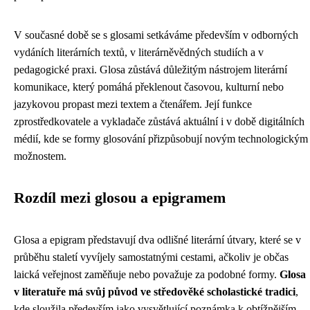
V současné době se s glosami setkáváme především v odborných
vydáních literárních textů, v literárněvědných studiích a v
pedagogické praxi. Glosa zůstává důležitým nástrojem literární
komunikace, který pomáhá překlenout časovou, kulturní nebo
jazykovou propast mezi textem a čtenářem. Její funkce
zprostředkovatele a vykladače zůstává aktuální i v době digitálních
médií, kde se formy glosování přizpůsobují novým technologickým
možnostem.
Rozdíl mezi glosou a epigramem
Glosa a epigram představují dva odlišné literární útvary, které se v
průběhu staletí vyvíjely samostatnými cestami, ačkoliv je občas
laická veřejnost zaměňuje nebo považuje za podobné formy.
Glosa
v literatuře má svůj původ ve středověké scholastické tradici
,
kde sloužila především jako vysvětlující poznámka k obtížnějším