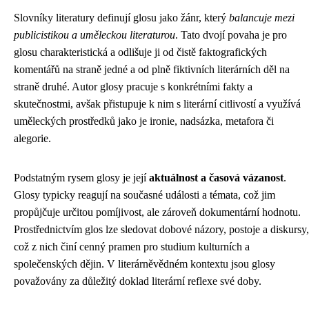
Slovníky literatury definují glosu jako žánr, který
balancuje mezi
publicistikou a uměleckou literaturou
. Tato dvojí povaha je pro
glosu charakteristická a odlišuje ji od čistě faktografických
komentářů na straně jedné a od plně fiktivních literárních děl na
straně druhé. Autor glosy pracuje s konkrétními fakty a
skutečnostmi, avšak přistupuje k nim s literární citlivostí a využívá
uměleckých prostředků jako je ironie, nadsázka, metafora či
alegorie.
Podstatným rysem glosy je její
aktuálnost a časová vázanost
.
Glosy typicky reagují na současné události a témata, což jim
propůjčuje určitou pomíjivost, ale zároveň dokumentární hodnotu.
Prostřednictvím glos lze sledovat dobové názory, postoje a diskursy,
což z nich činí cenný pramen pro studium kulturních a
společenských dějin. V literárněvědném kontextu jsou glosy
považovány za důležitý doklad literární reflexe své doby.