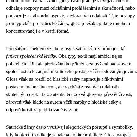
danou problematiku. Autor glosy často pracuje s dvojznačnostmi,
odhaluje rozpory mezi oficiálními prohlášeními a skutečností, nebo
poukazuje na absurdní aspekty sledovaných událostí. Tyto postupy
jsou typické i pro satirické žánry, glosa je však aplikuje mnohem
koncentrovaněji a v kratší formě.
Důležitým aspektem vztahu glosy k satirickým žánrům je také
funkce společenské kritiky
. Oba typy textů mají ambici nejen
pobavit čtenáře, ale především ho přimět k zamyšlení nad stavem
společnosti a k zaujmání kritického postoje vůči sledovaným jevům.
Glosa však na rozdíl od klasické satiry nepracuje s fiktivními
postavami nebo situacemi, ale vychází z reálných událostí a
skutečných osob. Tato autenticita dodává glose na přesvědčivosti,
zároveň však klade na autora větší nároky z hlediska etiky a
odpovědnosti za publikované tvrzení.
Satirické žánry často využívají alegorických postupů a symboliky,
kdy konkrétní kritika je zahalena do literární fikce. Glosa naopak