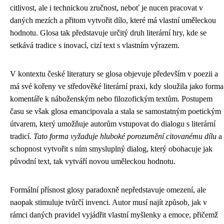
citlivost, ale i technickou zručnost, neboť je nucen pracovat v
daných mezích a přitom vytvořit dílo, které má vlastní uměleckou
hodnotu. Glosa tak představuje určitý druh literární hry, kde se
setkává tradice s inovací, cizí text s vlastním výrazem.
V kontextu české literatury se glosa objevuje především v poezii a
má své kořeny ve středověké literární praxi, kdy sloužila jako forma
komentáře k náboženským nebo filozofickým textům. Postupem
času se však glosa emancipovala a stala se samostatným poetickým
útvarem, který umožňuje autorům vstupovat do dialogu s literární
tradicí.
Tato forma vyžaduje hluboké porozumění citovanému dílu
a
schopnost vytvořit s ním smysluplný dialog, který obohacuje jak
původní text, tak vytváří novou uměleckou hodnotu.
Formální přísnost glosy paradoxně nepředstavuje omezení, ale
naopak stimuluje tvůrčí invenci. Autor musí najít způsob, jak v
rámci daných pravidel vyjádřit vlastní myšlenky a emoce, přičemž