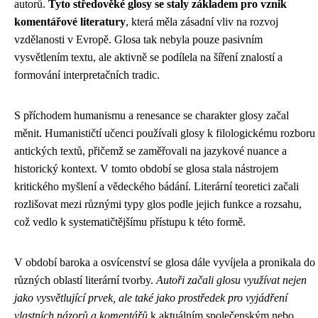
autorů.
Tyto středověké glosy se staly základem pro vznik
komentářové literatury
, která měla zásadní vliv na rozvoj
vzdělanosti v Evropě. Glosa tak nebyla pouze pasivním
vysvětlením textu, ale aktivně se podílela na šíření znalostí a
formování interpretačních tradic.
S příchodem humanismu a renesance se charakter glosy začal
měnit. Humanističtí učenci používali glosy k filologickému rozboru
antických textů, přičemž se zaměřovali na jazykové nuance a
historický kontext. V tomto období se glosa stala nástrojem
kritického myšlení a vědeckého bádání. Literární teoretici začali
rozlišovat mezi různými typy glos podle jejich funkce a rozsahu,
což vedlo k systematičtějšímu přístupu k této formě.
V období baroka a osvícenství se glosa dále vyvíjela a pronikala do
různých oblastí literární tvorby.
Autoři začali glosu využívat nejen
jako vysvětlující prvek, ale také jako prostředek pro vyjádření
vlastních názorů a komentářů
k aktuálním společenským nebo