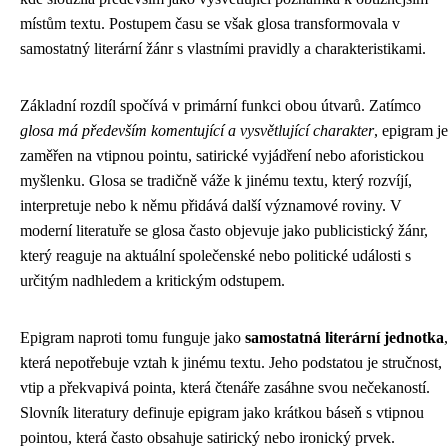
místům textu. Postupem času se však glosa transformovala v
samostatný literární žánr s vlastními pravidly a charakteristikami.
Základní rozdíl spočívá v primární funkci obou útvarů. Zatímco
glosa má především komentující a vysvětlující charakter
, epigram je
zaměřen na vtipnou pointu, satirické vyjádření nebo aforistickou
myšlenku. Glosa se tradičně váže k jinému textu, který rozvíjí,
interpretuje nebo k němu přidává další významové roviny. V
moderní literatuře se glosa často objevuje jako publicistický žánr,
který reaguje na aktuální společenské nebo politické události s
určitým nadhledem a kritickým odstupem.
Epigram naproti tomu funguje jako
samostatná literární jednotka
,
která nepotřebuje vztah k jinému textu. Jeho podstatou je stručnost,
vtip a překvapivá pointa, která čtenáře zasáhne svou nečekaností.
Slovník literatury definuje epigram jako krátkou báseň s vtipnou
pointou, která často obsahuje satirický nebo ironický prvek.