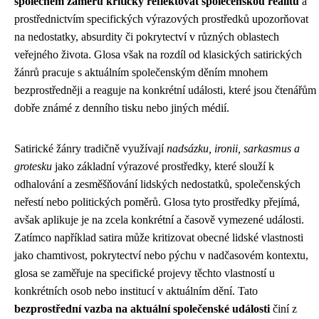
společném záměru kriticky reflektovat společenskou realitu
a
prostřednictvím specifických výrazových prostředků upozorňovat
na nedostatky, absurdity či pokrytectví v různých oblastech
veřejného života. Glosa však na rozdíl od klasických satirických
žánrů pracuje s aktuálním společenským děním mnohem
bezprostředněji a reaguje na konkrétní události, které jsou čtenářům
dobře známé z denního tisku nebo jiných médií.
Satirické žánry tradičně využívají
nadsázku, ironii, sarkasmus a
grotesku
jako základní výrazové prostředky, které slouží k
odhalování a zesměšňování lidských nedostatků, společenských
neřestí nebo politických poměrů. Glosa tyto prostředky přejímá,
avšak aplikuje je na zcela konkrétní a časově vymezené události.
Zatímco například satira může kritizovat obecné lidské vlastnosti
jako chamtivost, pokrytectví nebo pýchu v nadčasovém kontextu,
glosa se zaměřuje na specifické projevy těchto vlastností u
konkrétních osob nebo institucí v aktuálním dění. Tato
bezprostřední vazba na aktuální společenské události
činí z