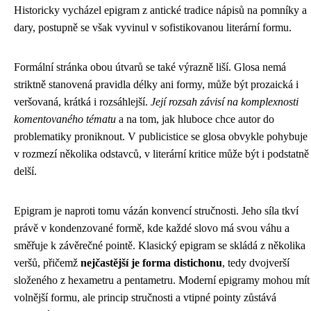
Historicky vycházel epigram z antické tradice nápisů na pomníky a
dary, postupně se však vyvinul v sofistikovanou literární formu.
Formální stránka obou útvarů se také výrazně liší. Glosa nemá
striktně stanovená pravidla délky ani formy, může být prozaická i
veršovaná, krátká i rozsáhlejší.
Její rozsah závisí na komplexnosti
komentovaného tématu
a na tom, jak hluboce chce autor do
problematiky proniknout. V publicistice se glosa obvykle pohybuje
v rozmezí několika odstavců, v literární kritice může být i podstatně
delší.
Epigram je naproti tomu vázán konvencí stručnosti. Jeho síla tkví
právě v kondenzované formě, kde každé slovo má svou váhu a
směřuje k závěrečné pointě. Klasický epigram se skládá z několika
veršů, přičemž
nejčastější je forma distichonu
, tedy dvojverší
složeného z hexametru a pentametru. Moderní epigramy mohou mít
volnější formu, ale princip stručnosti a vtipné pointy zůstává