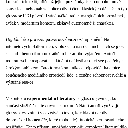
konkrétních textů, přičemž jejich poznámky často odhalují nové
souvislosti nebo nabízejí alternativní čtení klasických děl. Tento typ
glossy se blíží původní středověké tradici marginálních poznámek,
avšak v moderním kontextu získává autonomnější charakter.
Digitální éra přinesla glosse nové možnosti
uplatnění. Na
internetových platformách, v blozích a na sociálních sítích se glosa
stala oblíbenou formou krátkého literárního vyjádření. Autoři
mohou rychle reagovat na aktuální události a sdílet své postřehy s
širokým publikem. Tato forma komunikace odpovídá dynamice
současného mediálního prostředí, kde je ceněna schopnost rychlé a
výstižné reakce.
V kontextu
experimentální literatury
se glosa objevuje jako
součást složitějších textových struktur. Někteří autoři využívají
glossy k vytvoření vícevrstvého textu, kde hlavní narativ
doprovázejí komentáře, které mohou být ironické, kontrastní nebo
rozšiřující. Tento přístup umožňuje vytvořit komplexní literární dílo,