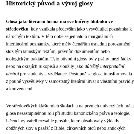
Historický původ a vývoj glosy
Glosa jako literární forma má své kořeny hluboko ve
středověku
, kdy vznikala především jako vysvětlující poznámka k
náročným textům. V této době se jednalo o marginální či
interlineární poznámky, které měly čtenářům usnadnit porozumění
složitým latinským textům, právním dokumentům nebo
teologickým traktátům. Tyto původní glosy byly psány mezi řádky
nebo na okrajích rukopisů a sloužily jako
důležitý interpretační
nástroj
pro studenty a vzdělance. Postupně se glosa transformovala
z pouhé vysvětlivky v samostatný literární útvar s vlastními pravidly
a konvencemi.
Ve středověkých klášterních školách a na prvních univerzitách hrála
glosa nezastupitelnou roli při studiu kanonického práva a teologie.
Učenci vytvářeli rozsáhlé glosáře, které obsahovaly výklady
obtížných slov a pasáží z Bible, církevních otců nebo antických