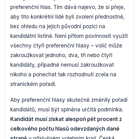
preferenční hlas. Tím dává najevo, že si přeje,
aby tito konkrétní lidé byli zvoleni přednostně,
bez ohledu na jejich původní pozici na
kandidátní listině. Není přitom povinností využít
všechny čtyři preferenční hlasy – volič může
zakroužkovat jednoho, dva, tři nebo čtyři
kandidáty, případně nemusí zakroužkovat
nikoho a ponechat tak rozhodnutí zcela na
stranickém pořadí.
Aby preferenční hlasy skutečně změnily pořadí
kandidátů, musí být splněna určitá podmínka.
Kandidát musí získat alespoň pět procent z
celkového počtu hlasů odevzdaných dané
straně
v příslušném volebním kraji. Česká