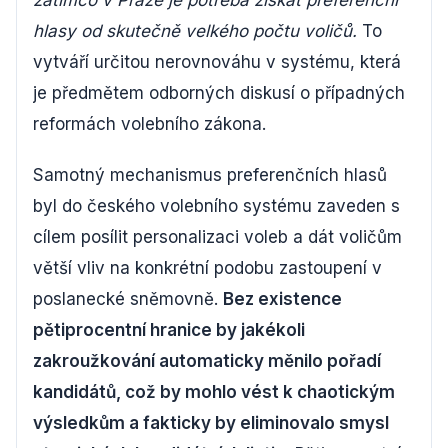
zatímco v Praze je potřeba získat preferenční
hlasy od skutečně velkého počtu voličů.
To
vytváří určitou nerovnováhu v systému, která
je předmětem odborných diskusí o případných
reformách volebního zákona.
Samotný mechanismus preferenčních hlasů
byl do českého volebního systému zaveden s
cílem posílit personalizaci voleb a dát voličům
větší vliv na konkrétní podobu zastoupení v
poslanecké sněmovně.
Bez existence
pětiprocentní hranice by jakékoli
zakroužkování automaticky měnilo pořadí
kandidátů, což by mohlo vést k chaotickým
výsledkům a fakticky by eliminovalo smysl