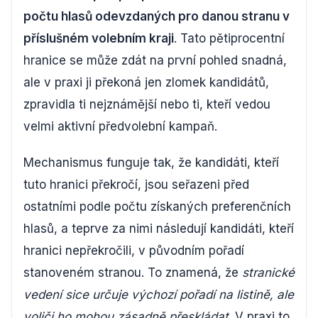
počtu hlasů odevzdaných pro danou stranu v
příslušném volebním kraji
. Tato pětiprocentní
hranice se může zdát na první pohled snadná,
ale v praxi ji překoná jen zlomek kandidátů,
zpravidla ti nejznámější nebo ti, kteří vedou
velmi aktivní předvolební kampaň.
Mechanismus funguje tak, že kandidáti, kteří
tuto hranici překročí, jsou seřazeni před
ostatními podle počtu získaných preferenčních
hlasů, a teprve za nimi následují kandidáti, kteří
hranici nepřekročili, v původním pořadí
stanoveném stranou. To znamená, že
stranické
vedení sice určuje výchozí pořadí na listině, ale
voliči ho mohou zásadně přeskládat
. V praxi to