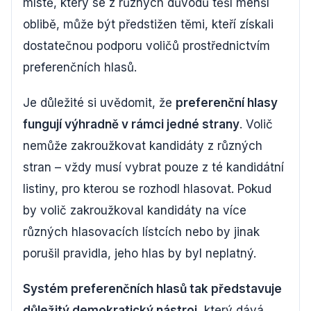
místě, který se z různých důvodů těší menší
oblibě, může být předstižen těmi, kteří získali
dostatečnou podporu voličů prostřednictvím
preferenčních hlasů.
Je důležité si uvědomit, že
preferenční hlasy
fungují výhradně v rámci jedné strany
. Volič
nemůže zakroužkovat kandidáty z různých
stran – vždy musí vybrat pouze z té kandidátní
listiny, pro kterou se rozhodl hlasovat. Pokud
by volič zakroužkoval kandidáty na více
různých hlasovacích lístcích nebo by jinak
porušil pravidla, jeho hlas by byl neplatný.
Systém preferenčních hlasů tak představuje
důležitý demokratický nástroj
, který dává