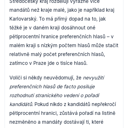
Středočeský kraj rozdělují výrazně více
mandátů než kraje malé, jako je například kraj
Karlovarský. To má přímý dopad na to, jak
těžké je v daném kraji dosáhnout oné
pětiprocentní hranice preferenčních hlasů – v
malém kraji s nízkým počtem hlasů může stačit
relativně malý počet preferenčních hlasů,
zatímco v Praze jde o tisíce hlasů.
Voliči si někdy neuvědomují, že
nevyužití
preferenčních hlasů de facto posiluje
rozhodnutí stranického vedení o pořadí
kandidátů
. Pokud nikdo z kandidátů nepřekročí
pětiprocentní hranici, zůstává pořadí na listině
nezměněno a mandáty dostávají ti, které