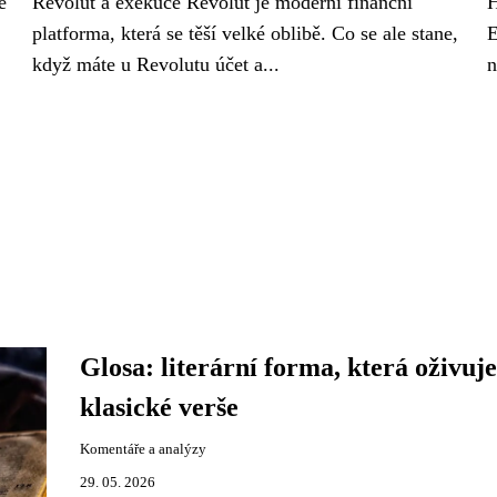
é
Revolut a exekuce Revolut je moderní finanční
H
platforma, která se těší velké oblibě. Co se ale stane,
E
když máte u Revolutu účet a...
n
Glosa: literární forma, která oživuje
klasické verše
Komentáře a analýzy
29. 05. 2026