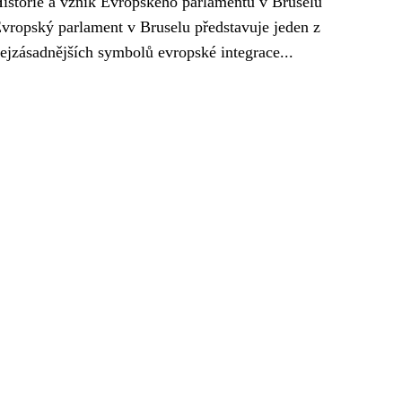
istorie a vznik Evropského parlamentu v Bruselu
vropský parlament v Bruselu představuje jeden z
ejzásadnějších symbolů evropské integrace...