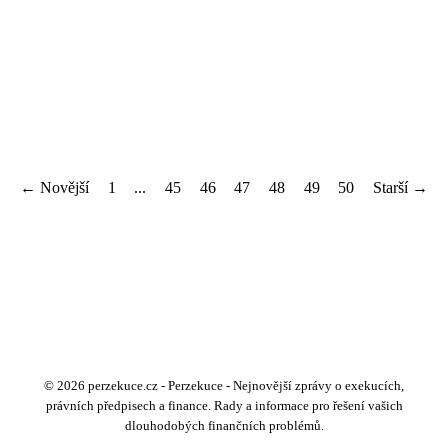
← Novější
1
...
45
46
47
48
49
50
Starší →
© 2026 perzekuce.cz - Perzekuce - Nejnovější zprávy o exekucích,
právních předpisech a finance. Rady a informace pro řešení vašich
dlouhodobých finančních problémů.