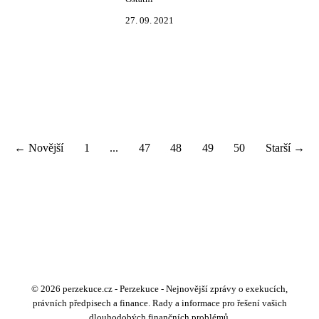
27. 09. 2021
← Novější
1
...
47
48
49
50
Starší →
© 2026 perzekuce.cz - Perzekuce - Nejnovější zprávy o exekucích,
právních předpisech a finance. Rady a informace pro řešení vašich
dlouhodobých finančních problémů.