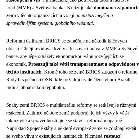
fond (MMF) a Světová banka. Kritizují také
dominanci západních
zemí
v těchto organizacích a volají po
inkluzivnějším a
spravedlivějším systému globálního vládnutí
.
Reformní úsilí zemí BRICS se zaměřuje na několik klíčových
oblastí. Chtějí revidovat kvóty a hlasovací práva v MMF a Světové
bance, aby lépe odrážely ekonomickou váhu rozvíjejících se
ekonomik.
Prosazují také větší transparentnost a odpovědnost v
těchto institucích
. Kromě toho se země BRICS zasazují o reformu
Rady bezpečnosti OSN, kde požadují trvalé členství pro Brazílii,
Indii a Jihoafrickou republiku.
Snahy zemí BRICS o multilaterální reformy se setkávají s různými
reakcemi. Zatímco některé země podporují jejich výzvy k větší
inkluzivitě a spravedlnosti, jiné se staví k reformám opatrně.
Například Spojené státy a některé evropské země se zdráhají vzdát
se svého vlivu v existujících institucích. Nicméně
rostoucí