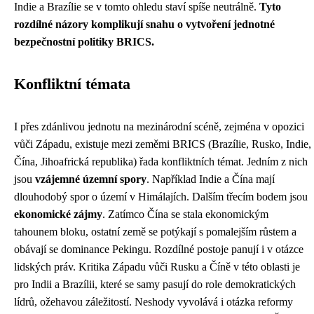
Indie a Brazílie se v tomto ohledu staví spíše neutrálně.
Tyto
rozdílné názory komplikují snahu o vytvoření jednotné
bezpečnostní politiky BRICS.
Konfliktní témata
I přes zdánlivou jednotu na mezinárodní scéně, zejména v opozici
vůči Západu, existuje mezi zeměmi BRICS (Brazílie, Rusko, Indie,
Čína, Jihoafrická republika) řada konfliktních témat. Jedním z nich
jsou
vzájemné územní spory
. Například Indie a Čína mají
dlouhodobý spor o území v Himálajích. Dalším třecím bodem jsou
ekonomické zájmy
. Zatímco Čína se stala ekonomickým
tahounem bloku, ostatní země se potýkají s pomalejším růstem a
obávají se dominance Pekingu. Rozdílné postoje panují i v otázce
lidských práv. Kritika Západu vůči Rusku a Číně v této oblasti je
pro Indii a Brazílii, které se samy pasují do role demokratických
lídrů, ožehavou záležitostí. Neshody vyvolává i otázka reformy