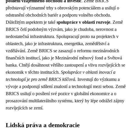
posílení vzájemného obchodu a investic
. Země BRICS
představují významné trhy s obrovským potenciálem a usilují o
odstranění obchodních bariér a podporu volného obchodu.
Důležitým aspektem je také
spolupráce v oblasti rozvoje
. Země
BRICS čelí podobným výzvám, jako je chudoba, nerovnost a
nedostatečná infrastruktura. Spolupracují proto na projektech v
oblastech, jako je infrastruktura, energetika, zemědělství a
vzdělávání. Země BRICS se zasazují o reformu mezinárodních
finančních institucí, jako je Mezinárodní měnový fond a Světová
banka. Chtějí dosáhnout většího zastoupení a vlivu rozvíjejících se
ekonomik v těchto institucích.
Spolupráce v oblasti inovací a
technologií je pro země BRICS klíčová.
Investují do výzkumu a
vývoje a podporují sdílení znalostí a technologií mezi sebou. Země
BRICS usilují o posílení své pozice v globální ekonomice a o
prosazování multilaterálního systému, který by lépe odrážel zájmy
rozvíjejících se zemí.
Lidská práva a demokracie