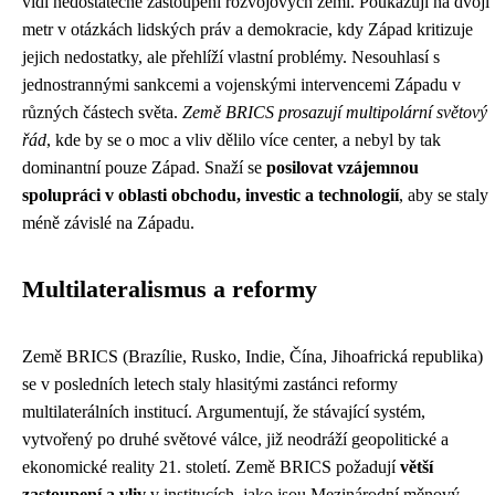
vidí nedostatečné zastoupení rozvojových zemí. Poukazují na dvojí
metr v otázkách lidských práv a demokracie, kdy Západ kritizuje
jejich nedostatky, ale přehlíží vlastní problémy. Nesouhlasí s
jednostrannými sankcemi a vojenskými intervencemi Západu v
různých částech světa.
Země BRICS prosazují multipolární světový
řád
, kde by se o moc a vliv dělilo více center, a nebyl by tak
dominantní pouze Západ. Snaží se
posilovat vzájemnou
spolupráci v oblasti obchodu, investic a technologií
, aby se staly
méně závislé na Západu.
Multilateralismus a reformy
Země BRICS (Brazílie, Rusko, Indie, Čína, Jihoafrická republika)
se v posledních letech staly hlasitými zastánci reformy
multilaterálních institucí. Argumentují, že stávající systém,
vytvořený po druhé světové válce, již neodráží geopolitické a
ekonomické reality 21. století. Země BRICS požadují
větší
zastoupení a vliv
v institucích, jako jsou Mezinárodní měnový