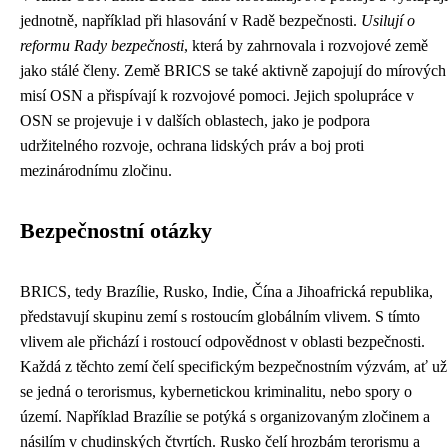
jednotně, například při hlasování v Radě bezpečnosti.
Usilují o
reformu Rady bezpečnosti
, která by zahrnovala i rozvojové země
jako stálé členy. Země BRICS se také aktivně zapojují do mírových
misí OSN a přispívají k rozvojové pomoci. Jejich spolupráce v
OSN se projevuje i v dalších oblastech, jako je podpora
udržitelného rozvoje, ochrana lidských práv a boj proti
mezinárodnímu zločinu.
Bezpečnostní otázky
BRICS, tedy Brazílie, Rusko, Indie, Čína a Jihoafrická republika,
představují skupinu zemí s rostoucím globálním vlivem. S tímto
vlivem ale přichází i rostoucí odpovědnost v oblasti bezpečnosti.
Každá z těchto zemí čelí specifickým bezpečnostním výzvám, ať už
se jedná o terorismus, kybernetickou kriminalitu, nebo spory o
území. Například Brazílie se potýká s organizovaným zločinem a
násilím v chudinských čtvrtích. Rusko čelí hrozbám terorismu a