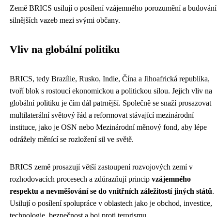
Země BRICS usilují o posílení vzájemného porozumění a budování
silnějších vazeb mezi svými občany.
Vliv na globální politiku
BRICS, tedy Brazílie, Rusko, Indie, Čína a Jihoafrická republika,
tvoří blok s rostoucí ekonomickou a politickou silou. Jejich vliv na
globální politiku je čím dál patrnější. Společně se snaží prosazovat
multilaterální světový řád a reformovat stávající mezinárodní
instituce, jako je OSN nebo Mezinárodní měnový fond, aby lépe
odrážely měnící se rozložení sil ve světě.
BRICS země prosazují větší zastoupení rozvojových zemí v
rozhodovacích procesech a zdůrazňují princip
vzájemného
respektu a nevměšování se do vnitřních záležitostí jiných států
.
Usilují o posílení spolupráce v oblastech jako je obchod, investice,
technologie, bezpečnost a boj proti terorismu.