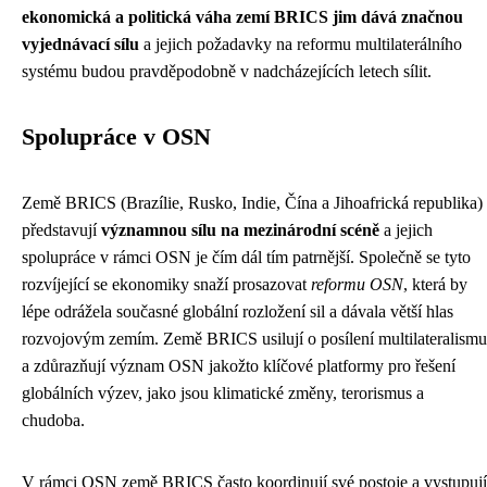
ekonomická a politická váha zemí BRICS jim dává značnou
vyjednávací sílu
a jejich požadavky na reformu multilaterálního
systému budou pravděpodobně v nadcházejících letech sílit.
Spolupráce v OSN
Země BRICS (Brazílie, Rusko, Indie, Čína a Jihoafrická republika)
představují
významnou sílu na mezinárodní scéně
a jejich
spolupráce v rámci OSN je čím dál tím patrnější. Společně se tyto
rozvíjející se ekonomiky snaží prosazovat
reformu OSN
, která by
lépe odrážela současné globální rozložení sil a dávala větší hlas
rozvojovým zemím. Země BRICS usilují o posílení multilateralismu
a zdůrazňují význam OSN jakožto klíčové platformy pro řešení
globálních výzev, jako jsou klimatické změny, terorismus a
chudoba.
V rámci OSN země BRICS často koordinují své postoje a vystupují