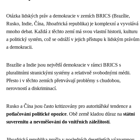
Otázka lidských práv a demokracie v zemích BRICS (Brazílie,
Rusko, Indie, Čína, Jihoafrická republika) je komplexní a vyvolává
mnoho debat. Každá z těchto zemí má svou vlastní historii, kulturu
a politický systém, což se odráží v jejich přístupu k lidským právům
a demokracii.
Brazílie a Indie jsou největší demokracie v rámci BRICS s
pluralitními stranickými systémy a relativně svobodnými médii.
Přesto i v těchto zemích přetrvávají problémy s chudobou,
nerovností a diskriminací.
Rusko a Čína jsou často kritizovány pro autoritářské tendence a
potlačování politické opozice
. Obě země kladou důraz na
státní
suverenitu a nevměšování do vnitřních záležitostí
.
Jihoafrická republika prošla v posledních desetiletích významnou