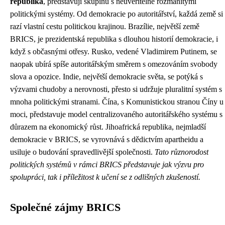
republika
, představují skupinu s neuvěřitelně rozmanitými
politickými systémy. Od demokracie po autoritářství, každá země si
razí vlastní cestu politickou krajinou. Brazílie, největší země
BRICS, je prezidentská republika s dlouhou historií demokracie, i
když s občasnými otřesy. Rusko, vedené Vladimirem Putinem, se
naopak ubírá spíše autoritářským směrem s omezováním svobody
slova a opozice. Indie, největší demokracie světa, se potýká s
výzvami chudoby a nerovnosti, přesto si udržuje pluralitní systém s
mnoha politickými stranami. Čína, s Komunistickou stranou Číny u
moci, představuje model centralizovaného autoritářského systému s
důrazem na ekonomický růst. Jihoafrická republika, nejmladší
demokracie v BRICS, se vyrovnává s dědictvím apartheidu a
usiluje o budování spravedlivější společnosti.
Tato různorodost
politických systémů v rámci BRICS představuje jak výzvu pro
spolupráci, tak i příležitost k učení se z odlišných zkušeností.
Společné zájmy BRICS