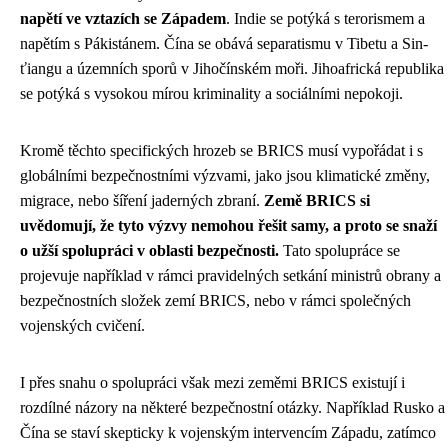
napětí ve vztazích se Západem
. Indie se potýká s terorismem a
napětím s Pákistánem. Čína se obává separatismu v Tibetu a Sin-
ťiangu a územních sporů v Jihočínském moři. Jihoafrická republika
se potýká s vysokou mírou kriminality a sociálními nepokoji.
Kromě těchto specifických hrozeb se BRICS musí vypořádat i s
globálními bezpečnostními výzvami, jako jsou klimatické změny,
migrace, nebo šíření jaderných zbraní.
Země BRICS si
uvědomují, že tyto výzvy nemohou řešit samy, a proto se snaží
o užší spolupráci v oblasti bezpečnosti.
Tato spolupráce se
projevuje například v rámci pravidelných setkání ministrů obrany a
bezpečnostních složek zemí BRICS, nebo v rámci společných
vojenských cvičení.
I přes snahu o spolupráci však mezi zeměmi BRICS existují i ​​
rozdílné názory na některé bezpečnostní otázky. Například Rusko a
Čína se staví skepticky k vojenským intervencím Západu, zatímco