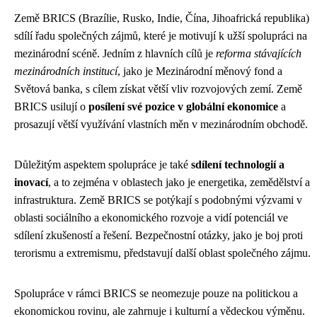
Země BRICS (Brazílie, Rusko, Indie, Čína, Jihoafrická republika)
sdílí řadu společných zájmů, které je motivují k užší spolupráci na
mezinárodní scéně. Jedním z hlavních cílů je
reforma stávajících
mezinárodních institucí
, jako je Mezinárodní měnový fond a
Světová banka, s cílem získat větší vliv rozvojových zemí. Země
BRICS usilují o
posílení své pozice v globální ekonomice
a
prosazují větší využívání vlastních měn v mezinárodním obchodě.
Důležitým aspektem spolupráce je také
sdílení technologií a
inovací
, a to zejména v oblastech jako je energetika, zemědělství a
infrastruktura. Země BRICS se potýkají s podobnými výzvami v
oblasti sociálního a ekonomického rozvoje a vidí potenciál ve
sdílení zkušeností a řešení. Bezpečnostní otázky, jako je boj proti
terorismu a extremismu, představují další oblast společného zájmu.
Spolupráce v rámci BRICS se neomezuje pouze na politickou a
ekonomickou rovinu, ale zahrnuje i kulturní a vědeckou výměnu.