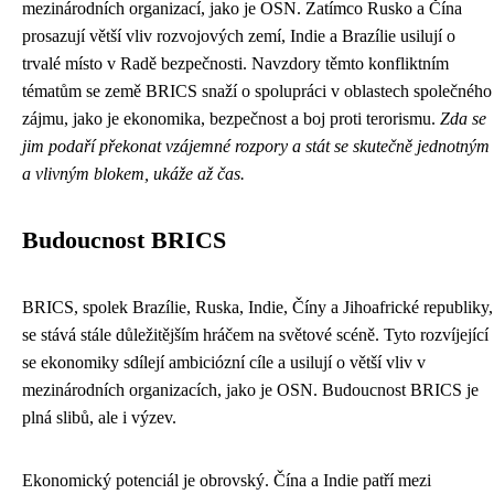
mezinárodních organizací, jako je OSN. Zatímco Rusko a Čína
prosazují větší vliv rozvojových zemí, Indie a Brazílie usilují o
trvalé místo v Radě bezpečnosti. Navzdory těmto konfliktním
tématům se země BRICS snaží o spolupráci v oblastech společného
zájmu, jako je ekonomika, bezpečnost a boj proti terorismu.
Zda se
jim podaří překonat vzájemné rozpory a stát se skutečně jednotným
a vlivným blokem, ukáže až čas.
Budoucnost BRICS
BRICS, spolek Brazílie, Ruska, Indie, Číny a Jihoafrické republiky,
se stává stále důležitějším hráčem na světové scéně. Tyto rozvíjející
se ekonomiky sdílejí ambiciózní cíle a usilují o větší vliv v
mezinárodních organizacích, jako je OSN. Budoucnost BRICS je
plná slibů, ale i výzev.
Ekonomický potenciál je obrovský. Čína a Indie patří mezi