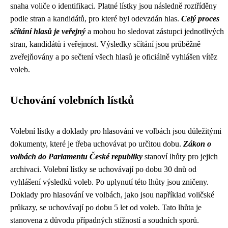
snaha voliče o identifikaci. Platné lístky jsou následně roztříděny
podle stran a kandidátů, pro které byl odevzdán hlas.
Celý proces
sčítání hlasů je veřejný
a mohou ho sledovat zástupci jednotlivých
stran, kandidátů i veřejnost. Výsledky sčítání jsou průběžně
zveřejňovány a po sečtení všech hlasů je oficiálně vyhlášen vítěz
voleb.
Uchování volebních lístků
Volební lístky a doklady pro hlasování ve volbách jsou důležitými
dokumenty, které je třeba uchovávat po určitou dobu.
Zákon o
volbách do Parlamentu České republiky
stanoví lhůty pro jejich
archivaci. Volební lístky se uchovávají po dobu 30 dnů od
vyhlášení výsledků voleb. Po uplynutí této lhůty jsou zničeny.
Doklady pro hlasování ve volbách, jako jsou například voličské
průkazy, se uchovávají po dobu 5 let od voleb. Tato lhůta je
stanovena z důvodu případných stížností a soudních sporů.