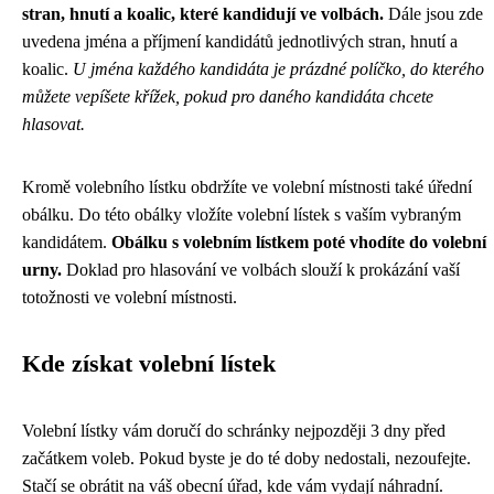
stran, hnutí a koalic, které kandidují ve volbách.
Dále jsou zde
uvedena jména a příjmení kandidátů jednotlivých stran, hnutí a
koalic.
U jména každého kandidáta je prázdné políčko, do kterého
můžete vepíšete křížek, pokud pro daného kandidáta chcete
hlasovat.
Kromě volebního lístku obdržíte ve volební místnosti také úřední
obálku. Do této obálky vložíte volební lístek s vaším vybraným
kandidátem.
Obálku s volebním lístkem poté vhodíte do volební
urny.
Doklad pro hlasování ve volbách slouží k prokázání vaší
totožnosti ve volební místnosti.
Kde získat volební lístek
Volební lístky vám doručí do schránky nejpozději 3 dny před
začátkem voleb. Pokud byste je do té doby nedostali, nezoufejte.
Stačí se obrátit na váš obecní úřad, kde vám vydají náhradní.