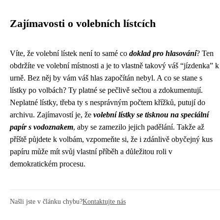
Zajímavosti o volebních lístcích
Víte, že volební lístek není to samé co
doklad pro hlasování
? Ten
obdržíte ve volební místnosti a je to vlastně takový váš “jízdenka” k
urně. Bez něj by vám váš hlas započítán nebyl. A co se stane s
lístky po volbách? Ty platné se pečlivě sečtou a zdokumentují.
Neplatné lístky, třeba ty s nesprávným počtem křížků, putují do
archivu. Zajímavostí je, že
volební lístky se tisknou na speciální
papír s vodoznakem
, aby se zamezilo jejich padělání. Takže až
příště půjdete k volbám, vzpomeňte si, že i zdánlivě obyčejný kus
papíru může mít svůj vlastní příběh a důležitou roli v
demokratickém procesu.
Našli jste v článku chybu?
Kontaktujte nás