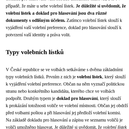
případě, že máte u sebe volební lístek.
Je důležité si uvědomit, že
volební lístek a doklad pro hlasování jsou dva různé
dokumenty s odlišným účelem.
Zatímco volební lístek slouží k
vyjádření vaší volební preference, doklad pro hlasování slouží k
potvrzení vaší identity a práva volit.
Typy volebních lístků
V České republice se ve volbách setkáváme s dvěma základními
typy volebních lístků. Prvním z nich je
volební lístek
, který slouží
k vyjádření volební preference. Občan na něm vyznačí politickou
stranu nebo konkrétního kandidáta, kterého chce ve volbách
podpořit. Druhým typem je
doklad pro hlasování
, který slouží
k prokázání totožnosti voliče ve volební místnosti. Občan jej obdrží
před volbami poštou a při hlasování jej předloží volební komisi.
Na základě dokladu pro hlasování a zápisu ve seznamu voličů je
voliči umožněno hlasovat. Je důležité si uvědomit, že
volební lístek