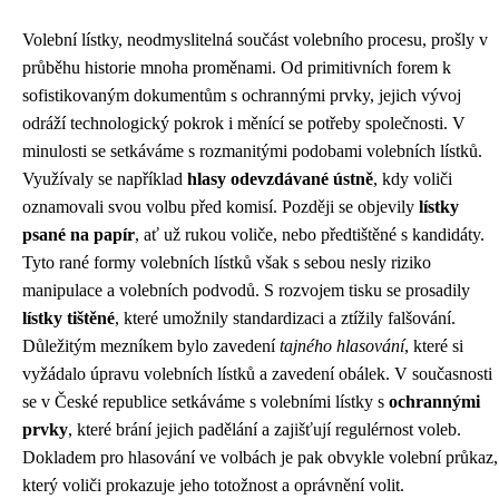
Volební lístky, neodmyslitelná součást volebního procesu, prošly v
průběhu historie mnoha proměnami. Od primitivních forem k
sofistikovaným dokumentům s ochrannými prvky, jejich vývoj
odráží technologický pokrok i měnící se potřeby společnosti. V
minulosti se setkáváme s rozmanitými podobami volebních lístků.
Využívaly se například
hlasy odevzdávané ústně
, kdy voliči
oznamovali svou volbu před komisí. Později se objevily
lístky
psané na papír
, ať už rukou voliče, nebo předtištěné s kandidáty.
Tyto rané formy volebních lístků však s sebou nesly riziko
manipulace a volebních podvodů. S rozvojem tisku se prosadily
lístky tištěné
, které umožnily standardizaci a ztížily falšování.
Důležitým mezníkem bylo zavedení
tajného hlasování
, které si
vyžádalo úpravu volebních lístků a zavedení obálek. V současnosti
se v České republice setkáváme s volebními lístky s
ochrannými
prvky
, které brání jejich padělání a zajišťují regulérnost voleb.
Dokladem pro hlasování ve volbách je pak obvykle volební průkaz,
který voliči prokazuje jeho totožnost a oprávnění volit.