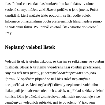
hlas. Pokud chcete dát hlas konkrétnímu kandidátovi v rámci
zvolené strany, můžete zakřížkovat políčko u jeho jména. Počet
kandidátů, které můžete takto podpořit, se liší podle voleb.
Informace o maximálním počtu preferenčních hlasů najdete přímo
na volebním lístku. Po úpravě volební lístek vhoďte do volební
urny.
Neplatný volební lístek
Volební lístek je úřední tiskopis, se kterým se setkáváme ve volební
místnosti.
Slouží k tajnému vyjádření naší volební preference.
Aby byl náš hlas platný, je nezbytné dodržet pravidla pro jeho
úpravu.
V opačném případě se náš hlas stává neplatným a
nezapočítává se. Mezi nejčastější důvody neplatnosti volebního
lístku patří jeho absence úředních značek, například razítka volební
komise. Dále je důležité zkontrolovat, zda lístek neobsahuje více
označených volebních subjektů, než je povoleno. V takovém