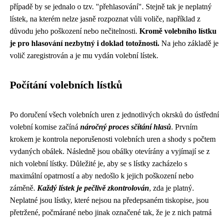
případě by se jednalo o tzv. "přehlasování". Stejně tak je neplatný
lístek, na kterém nelze jasně rozpoznat vůli voliče, například z
důvodu jeho poškození nebo nečitelnosti.
Kromě volebního lístku
je pro hlasování nezbytný i doklad totožnosti.
Na jeho základě je
volič zaregistrován a je mu vydán volební lístek.
Počítání volebních lístků
Po doručení všech volebních uren z jednotlivých okrsků do ústřední
volební komise začíná
náročný proces sčítání hlasů
. Prvním
krokem je kontrola neporušenosti volebních uren a shody s počtem
vydaných obálek. Následně jsou obálky otevírány a vyjímají se z
nich volební lístky. Důležité je, aby se s lístky zacházelo s
maximální opatrností a aby nedošlo k jejich poškození nebo
záměně.
Každý lístek je pečlivě zkontrolován
, zda je platný.
Neplatné jsou lístky, které nejsou na předepsaném tiskopise, jsou
přetržené, počmárané nebo jinak označené tak, že je z nich patrná