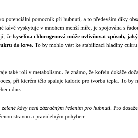
ako potenciální pomocník při hubnutí, a to především díky ob
žené kávě vyskytuje v mnohem menší míře, je spojována s řado
jí, že
kyselina chlorogenová může ovlivňovat způsob, jak
cukru do krve
. To by mohlo vést ke stabilizaci hladiny cukru
hraje také roli v metabolismu. Je známo, že kofein dokáže doč
oces, při kterém tělo spaluje kalorie pro tvorbu tepla. To by
ěhem dne.
zelené kávy není zázračným řešením pro hubnutí
. Pro dosaže
áženou stravou a pravidelným pohybem.