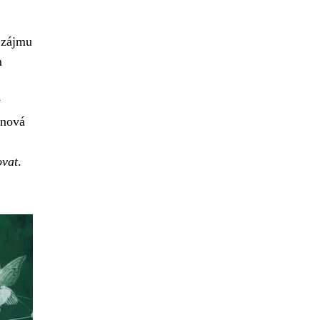
m zájmu
m
y
enová
ovat
.