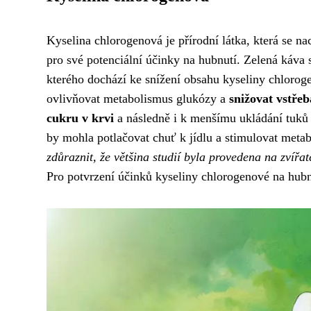
Kyselina chlorogenová je přírodní látka, která se n
pro své potenciální účinky na hubnutí. Zelená káva 
kterého dochází ke snížení obsahu kyseliny chlorog
ovlivňovat metabolismus glukózy a
snižovat vstře
cukru v krvi
a následně i k menšímu ukládání tuků 
by mohla potlačovat chuť k jídlu a stimulovat metab
zdůraznit, že většina studií byla provedena na zvířa
Pro potvrzení účinků kyseliny chlorogenové na hubnut