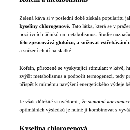
Zelená káva si v poslední době získala popularitu j
kyseliny chlorogenové
. Tato látka, která se v pra
pozitivních účinků na metabolismus. Studie naznaču
tělo zpracovává glukózu, a snižovat vstřebávání 
a snížení chutí na sladké.
Kofein, přirozeně se vyskytující stimulant v kávě, 
zvýšit metabolismus a podpořit termogenezi, tedy pr
přispět k mírnému navýšení energetického výdeje b
Je však důležité si uvědomit, že
samotná konzumace 
optimálních výsledků je nutné ji kombinovat s vyv
Kyselina chlorogenová